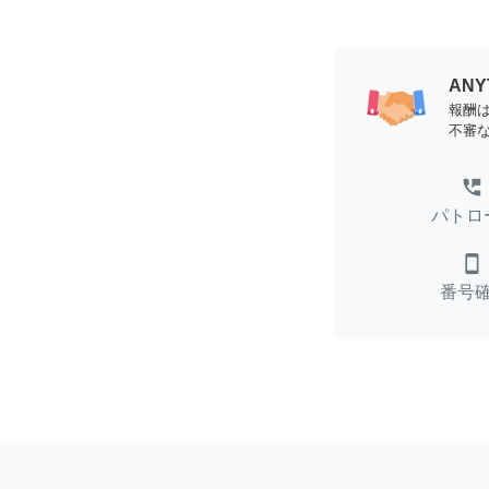
AN
報酬
不審
perm_phone_msg
パトロ
smartphone
番号