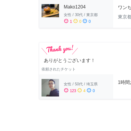
Mako1204
ワン
女性
/
30代
/
東京都
東京
sentiment_satisfied
sentiment_neutral
sentiment_dissatisfied
1
0
0
ありがとうございます！
依頼されたチケット
1時
女性
/
50代
/
埼玉県
sentiment_satisfied
sentiment_neutral
sentiment_dissatisfied
123
4
0