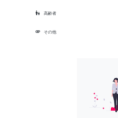
escalator_warning
高齢者
attachment
その他