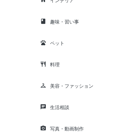
インテリア
class
趣味・習い事
pets
ペット
restaurant
料理
checkroom
美容・ファッション
chat
生活相談
camera_alt
写真・動画制作