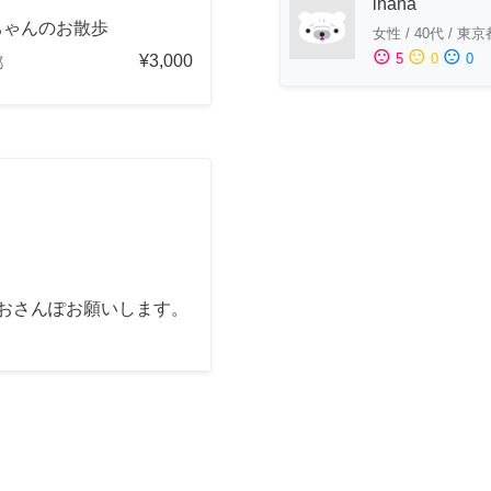
inana
ちゃんのお散歩
女性
/
40代
/
東京
sentiment_satisfied
sentiment_neutral
sentiment_dissatisfied
5
0
0
¥3,000
都
間おさんぽお願いします。