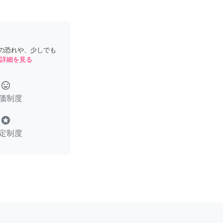
の恐れや、少しでも
詳細を見る
tag_faces
価制度
stars
定制度