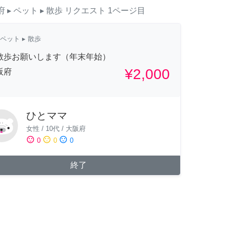
府
▸ ペット
▸ 散歩
リクエスト
1ページ目
ペット
▸ 散歩
散歩お願いします（年末年始）
¥2,000
阪府
ひとママ
女性
/
10代
/
大阪府
sentiment_satisfied
sentiment_neutral
sentiment_dissatisfied
0
0
0
終了