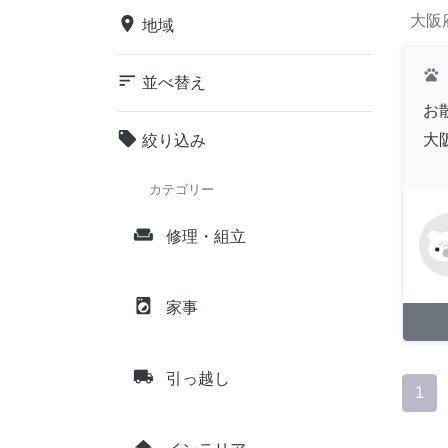
大阪
place
地域
pets
sort
並べ替え
お
local_offer
大
絞り込み
カテゴリー
weekend
修理・組立
local_laundry_service
家事
local_shipping
引っ越し
1
home