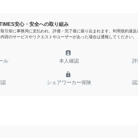
YTIMES安心・安全への取り組み
は取引前に事務局に支払われ、評価・完了後に振り込まれます。利用規約違反
な内容のサービスやリクエストやユーザーがあった場合は通報してください。
assignment_ind
ール
本人確認
評
lock
確認
シェアワーカー保険
認