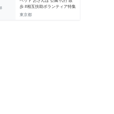
ペット おさんぽ 公園 代行 散
歩 #相互扶助ボランティア特集
都
東京都