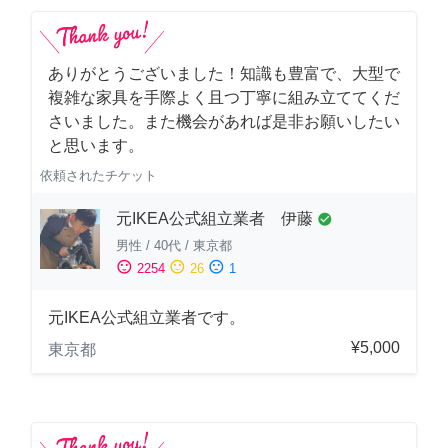
ありがとうございました！知識も豊富で、大型で
複雑な家具を手際よく且つ丁寧に組み立ててくだ
さいました。また機会があれば是非お願いしたい
と思います。
依頼されたチケット
元IKEA公式組立業者 伊藤
check_circle
男性
/
40代
/
東京都
sentiment_satisfied
sentiment_neutral
sentiment_dissatisfied
2254
26
1
元IKEA公式組立業者です。
¥5,000
東京都