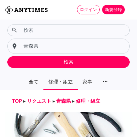
ログイン
新規登録
search
place
検索
more_horiz
全て
修理・組立
家事
TOP
▸
リクエスト
▸
青森県
▸
修理・組立