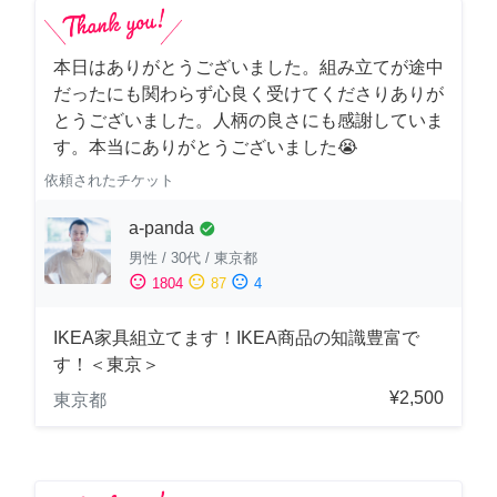
本日はありがとうございました。組み立てが途中
だったにも関わらず心良く受けてくださりありが
とうございました。人柄の良さにも感謝していま
す。本当にありがとうございました😭
依頼されたチケット
a-panda
check_circle
男性
/
30代
/
東京都
sentiment_satisfied
sentiment_neutral
sentiment_dissatisfied
1804
87
4
IKEA家具組立てます！IKEA商品の知識豊富で
す！＜東京＞
¥2,500
東京都