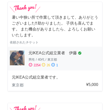
暑い中狭い所で作業して頂きまして、ありがとう
ございました❗️ 助かりました。 子供も喜んでま
す。 また機会がありましたら、よろしくお願い
いたします。
依頼されたチケット
元IKEA公式組立業者 伊藤
check_circle
男性
/
40代
/
東京都
sentiment_satisfied
sentiment_neutral
sentiment_dissatisfied
2254
26
1
元IKEA公式組立業者です。
¥5,000
東京都