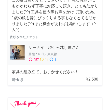
この度はありがとうございます！ 急なお願いに
もかかわらず丁寧に対応して頂き、とても助かり
ました(^^) 工具を使う際お声をかけて頂いた為、
1歳の娘も音にびっくりする事もなくとても助か
りました(^^) また機会があればお願いします（^
人^）
依頼されたチケット
ケーナイ 現引っ越し屋さん
男性
/
40代
/
東京都
sentiment_satisfied
sentiment_neutral
sentiment_dissatisfied
257
14
1
家具の組み立て、おまかせください！
¥2,500
埼玉県