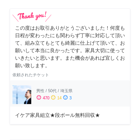
この度はお取引ありがとうございました！何度も
日程が変わったにも関わらず丁寧に対応して頂い
て、組み立てもとても綺麗に仕上げて頂いて、お
願いして本当に良かったです。家具大切に使って
いきたいと思います。また機会があれば宜しくお
願い致します。
依頼されたチケット
男性
/
50代
/
埼玉県
sentiment_satisfied
sentiment_neutral
sentiment_dissatisfied
470
14
3
イケア家具組立★段ボール無料回収★