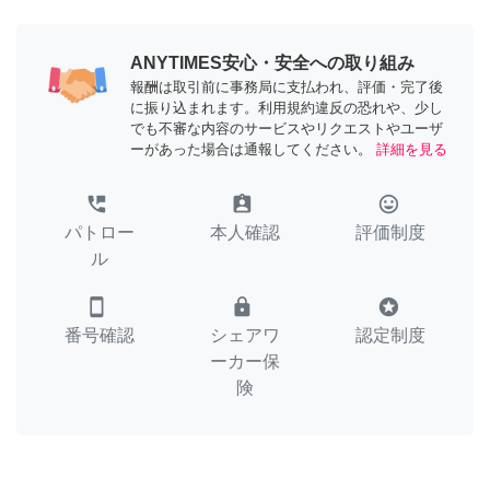
ANYTIMES安心・安全への取り組み
報酬は取引前に事務局に支払われ、評価・完了後
に振り込まれます。利用規約違反の恐れや、少し
でも不審な内容のサービスやリクエストやユーザ
ーがあった場合は通報してください。
詳細を見る
perm_phone_msg
assignment_ind
tag_faces
パトロー
本人確認
評価制度
ル
smartphone
lock
stars
番号確認
シェアワ
認定制度
ーカー保
険