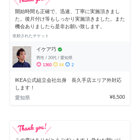
開始時間も正確で、迅速、丁寧に実施頂きまし
た。後片付け等もしっかり実施頂きました。また
機会ありましたら是非お願い致します。
依頼されたチケット
イケア巧
check_circle
男性
/
20代
/
愛知県
sentiment_satisfied
sentiment_neutral
sentiment_dissatisfied
1360
64
2
IKEA公式組立会社出身 長久手店エリア外対応
します！
¥6,500
愛知県