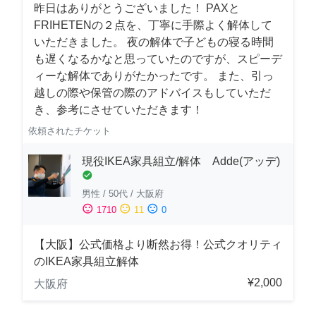
昨日はありがとうございました！ PAXと
FRIHETENの２点を、丁寧に手際よく解体して
いただきました。 夜の解体で子どもの寝る時間
も遅くなるかなと思っていたのですが、スピーデ
ィーな解体でありがたかったです。 また、引っ
越しの際や保管の際のアドバイスもしていただ
き、参考にさせていただきます！
依頼されたチケット
現役IKEA家具組立/解体 Adde(アッデ)
check_circle
男性
/
50代
/
大阪府
sentiment_satisfied
sentiment_neutral
sentiment_dissatisfied
1710
11
0
【大阪】公式価格より断然お得！公式クオリティ
のIKEA家具組立解体
¥2,000
大阪府