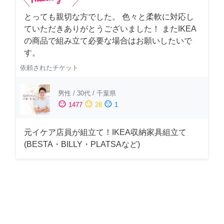
とっても親切な方でした。 色々と柔軟に対応し
ていただきありがとうございました！ またIKEA
の商品で組み立て必要な場合はお願いしたいで
す。
依頼されたチケット
男性
/
30代
/
千葉県
sentiment_satisfied
sentiment_neutral
sentiment_dissatisfied
1477
28
1
元イケア店員が組立て！IKEA収納家具組立て
(BESTA・BILLY・PLATSAなど)