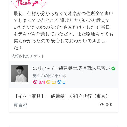
最初、仕様が分からなくて本名かつ住所全て書い
てしまっていたところ 避けた方がいいと教えて
いただいたのはのりぴ〜さんだけでした！ 当日
もテキパキ作業していただき、また物腰もとても
柔らかかったので 安心しておねがいできまし
た！
依頼されたチケット
のりぴ～ / 一級建築士,家具職人見習い
check_circle
男性
/
40代
/
東京都
sentiment_satisfied
sentiment_neutral
sentiment_dissatisfied
874
13
1
【イケア家具】 一級建築士が組立代行【東京】
¥5,000
東京都