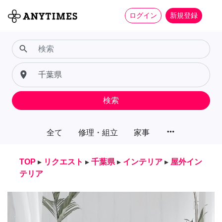
ログイン
新規登録
search
place
検索
more_horiz
全て
修理・組立
家事
TOP
▸
リクエスト
▸
千葉県
▸
インテリア
▸
屋外イン
テリア