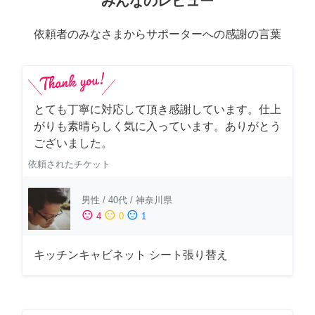
みんなのレビュー
依頼者のみなさまからサポーターへの感謝の言葉
とても丁寧に対応して頂き感謝しています。仕上
がりも素晴らしく気に入っています。ありがとう
ございました。
依頼されたチケット
男性
/
40代
/
神奈川県
sentiment_satisfied
sentiment_neutral
sentiment_dissatisfied
4
0
1
キッチンキャビネット シート張り替え