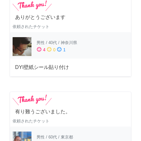
ありがとうございます
依頼されたチケット
男性
/
40代
/
神奈川県
sentiment_satisfied
sentiment_neutral
sentiment_dissatisfied
4
0
1
DYI壁紙シール貼り付け
有り難うございました。
依頼されたチケット
男性
/
60代
/
東京都