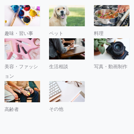
趣味・習い事
ペット
料理
美容・ファッシ
生活相談
写真・動画制作
ョン
その他
高齢者