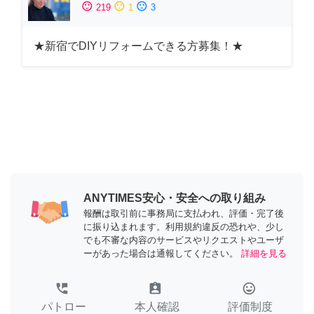
sentiment_satisfied
sentiment_neutral
sentiment_dissatisfied
219
1
3
★新宿でDIYリフォームできる方募集！★
ANYTIMES安心・安全への取り組み
報酬は取引前に事務局に支払われ、評価・完了後
に振り込まれます。利用規約違反の恐れや、少し
でも不審な内容のサービスやリクエストやユーザ
ーがあった場合は通報してください。
詳細を見る
perm_phone_msg
assignment_ind
tag_faces
パトロー
本人確認
評価制度