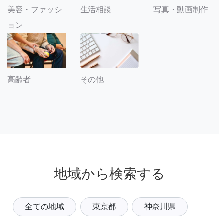
美容・ファッシ
生活相談
写真・動画制作
ョン
その他
高齢者
地域から検索する
全ての地域
東京都
神奈川県