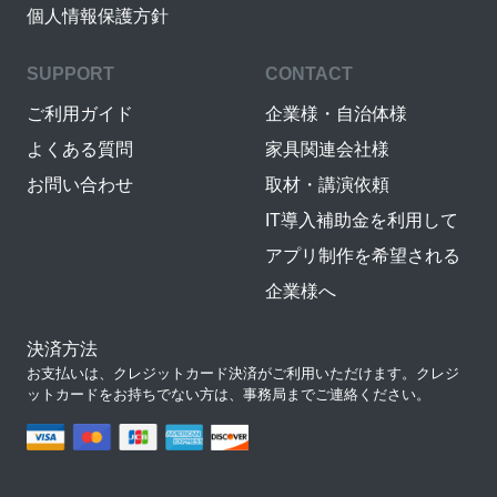
個人情報保護方針
SUPPORT
CONTACT
ご利用ガイド
企業様・自治体様
よくある質問
家具関連会社様
お問い合わせ
取材・講演依頼
IT導入補助金を利用して
アプリ制作を希望される
企業様へ
決済方法
お支払いは、クレジットカード決済がご利用いただけます。クレジ
ットカードをお持ちでない方は、事務局までご連絡ください。