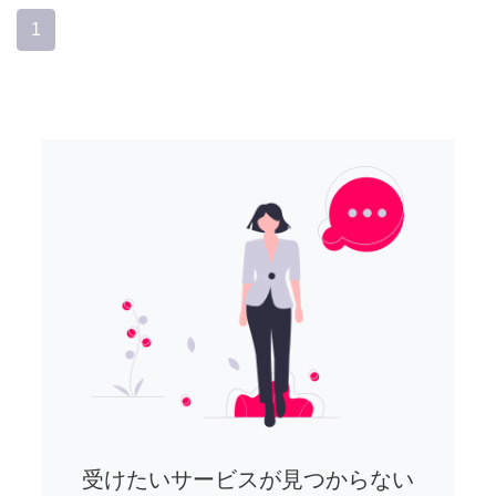
1
受けたいサービスが見つからない