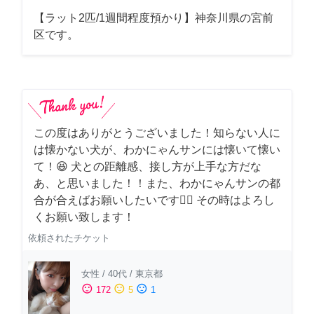
【ラット2匹/1週間程度預かり】神奈川県の宮前
区です。
この度はありがとうございました！知らない人に
は懐かない犬が、わかにゃんサンには懐いて懐い
て！😆 犬との距離感、接し方が上手な方だな
あ、と思いました！！また、わかにゃんサンの都
合が合えばお願いしたいです🙇‍♂️ その時はよろし
くお願い致します！
依頼されたチケット
女性
/
40代
/
東京都
sentiment_satisfied
sentiment_neutral
sentiment_dissatisfied
172
5
1