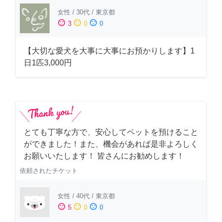
女性
/
30代
/
東京都
sentiment_satisfied
sentiment_neutral
sentiment_dissatisfied
3
0
0
【大切な愛犬を大事に大事にお預かりします】1
日1匹3,000円
とても丁寧な方で、安心してペットを預けること
ができました！また、機会があれば是非よろしく
お願いいたします！ 皆さんにお勧めします！
依頼されたチケット
女性
/
40代
/
東京都
sentiment_satisfied
sentiment_neutral
sentiment_dissatisfied
5
0
0