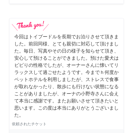
今回はトイプードルを長期でお泊りさせて頂きま
した。前回同様、とても親切に対応して頂けまし
た。毎日、写真やその日の様子を知らせて頂き、
安心して預けることができました。預けた愛犬は
ビビりの性格でしたが、オーナーさんに懐いてリ
ラックスして過ごせたようです。今までｈ何度か
ペットホテルを利用しましたが、ストレスで食事
が取れなかったり、散歩にも行けない状態になる
ことがありましたが、オーナの小野寺さんに会え
て本当に感謝です。またお願いさせて頂きたいと
思います。この度は本当にありがとうございまし
た。
依頼されたチケット