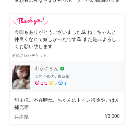
依頼者のみなさまからサポーターへの感謝の言葉
今回もありがとうございました🙇 ねこちゃんと
仲良くなれて嬉しかったです😺 また是非よろし
くお願い致します！
依頼されたチケット
わかにゃん
check_circle
女性
/
40代
/
東京都
sentiment_satisfied
sentiment_neutral
sentiment_dissatisfied
172
5
1
飼主様ご不在時ねこちゃんのトイレ掃除やごはん
補充等
¥3,000
兵庫県