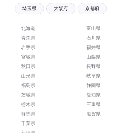
埼玉県
大阪府
京都府
北海道
富山県
青森県
石川県
岩手県
福井県
宮城県
山梨県
秋田県
長野県
山形県
岐阜県
福島県
静岡県
茨城県
愛知県
栃木県
三重県
群馬県
滋賀県
千葉県
新潟県