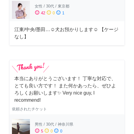
女性
/
30代
/
東京都
sentiment_satisfied
sentiment_neutral
sentiment_dissatisfied
42
0
1
江東/中央/墨田…☺︎犬お預かりします☺︎ 【ケージ
なし】
本当にありがとうございます！ 丁寧な対応で、
とても良い方です！ また何かあったら、ぜひよ
ろしくお願いします✨ Very nice guy, I
recommend!
依頼されたチケット
男性
/
30代
/
神奈川県
sentiment_satisfied
sentiment_neutral
sentiment_dissatisfied
5
0
0