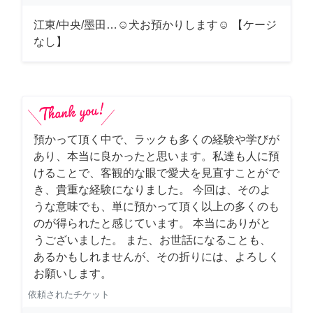
江東/中央/墨田…☺︎犬お預かりします☺︎ 【ケージ
なし】
預かって頂く中で、ラックも多くの経験や学びが
あり、本当に良かったと思います。私達も人に預
けることで、客観的な眼で愛犬を見直すことがで
き、貴重な経験になりました。 今回は、そのよ
うな意味でも、単に預かって頂く以上の多くのも
のが得られたと感じています。 本当にありがと
うございました。 また、お世話になることも、
あるかもしれませんが、その折りには、よろしく
お願いします。
依頼されたチケット