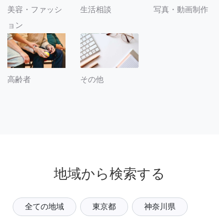
美容・ファッシ
生活相談
写真・動画制作
ョン
その他
高齢者
地域から検索する
全ての地域
東京都
神奈川県