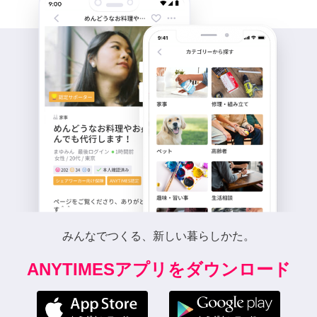
みんなでつくる、新しい暮らしかた。
ANYTIMESアプリをダウンロード