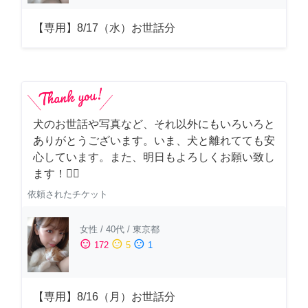
【専用】8/17（水）お世話分
犬のお世話や写真など、それ以外にもいろいろと
ありがとうございます。いま、犬と離れてても安
心しています。また、明日もよろしくお願い致し
ます！🙇‍♂️
依頼されたチケット
女性
/
40代
/
東京都
sentiment_satisfied
sentiment_neutral
sentiment_dissatisfied
172
5
1
【専用】8/16（月）お世話分