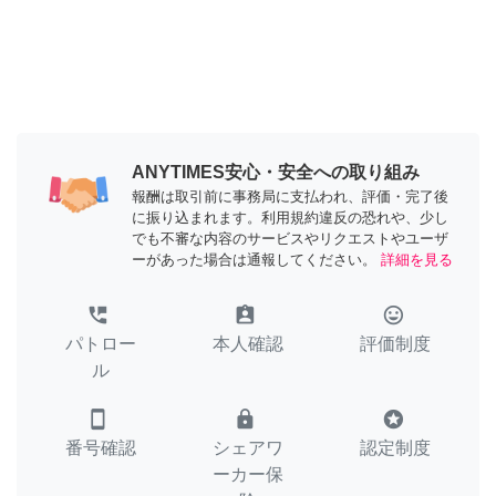
ANYTIMES安心・安全への取り組み
報酬は取引前に事務局に支払われ、評価・完了後
に振り込まれます。利用規約違反の恐れや、少し
でも不審な内容のサービスやリクエストやユーザ
ーがあった場合は通報してください。
詳細を見る
perm_phone_msg
assignment_ind
tag_faces
パトロー
本人確認
評価制度
ル
smartphone
lock
stars
番号確認
シェアワ
認定制度
ーカー保