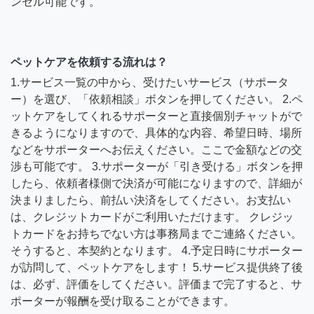
ンセル可能です。
ペットケアを依頼する流れは？
1.サービス一覧の中から、受けたいサービス（サポータ
ー）を選び、「依頼相談」ボタンを押してください。 2.ペ
ットケアをしてくれるサポーターと直接個別チャットがで
きるようになりますので、具体的な内容、希望日時、場所
などをサポーターへお伝えください。ここで金額などの交
渉も可能です。 3.サポーターが「引き受ける」ボタンを押
したら、依頼者様側で決済が可能になりますので、詳細が
決まりましたら、前払い決済をしてください。お支払い
は、クレジットカードがご利用いただけます。 クレジッ
トカードをお持ちでない方は事務局までご連絡ください。
そうすると、本契約となります。 4.予定日時にサポーター
が訪問して、ペットケアをします！ 5.サービス提供終了後
は、必ず、評価をしてください。評価まで完了すると、サ
ポーターが報酬を受け取ることができます。