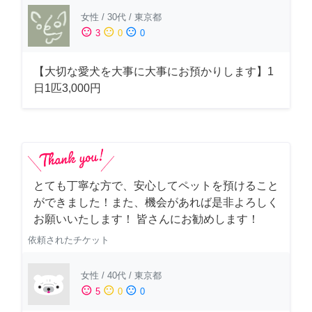
女性
/
30代
/
東京都
sentiment_satisfied
sentiment_neutral
sentiment_dissatisfied
3
0
0
【大切な愛犬を大事に大事にお預かりします】1
日1匹3,000円
とても丁寧な方で、安心してペットを預けること
ができました！また、機会があれば是非よろしく
お願いいたします！ 皆さんにお勧めします！
依頼されたチケット
女性
/
40代
/
東京都
sentiment_satisfied
sentiment_neutral
sentiment_dissatisfied
5
0
0