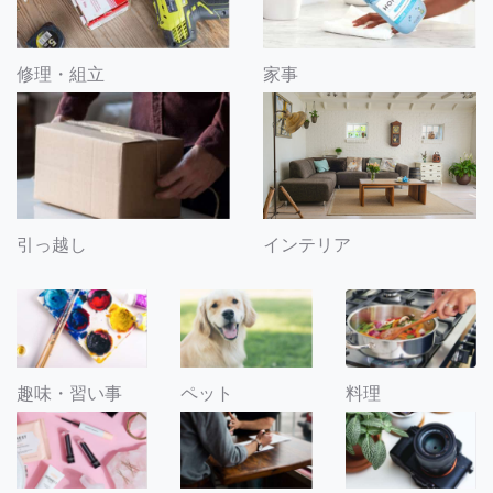
修理・組立
家事
引っ越し
インテリア
趣味・習い事
ペット
料理