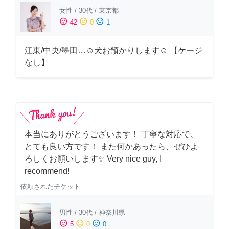
女性
/
30代
/
東京都
sentiment_satisfied
sentiment_neutral
sentiment_dissatisfied
42
0
1
江東/中央/墨田…☺︎犬お預かりします☺︎ 【ケージ
なし】
本当にありがとうございます！ 丁寧な対応で、
とても良い方です！ また何かあったら、ぜひよ
ろしくお願いします✨ Very nice guy, I
recommend!
依頼されたチケット
男性
/
30代
/
神奈川県
sentiment_satisfied
sentiment_neutral
sentiment_dissatisfied
5
0
0