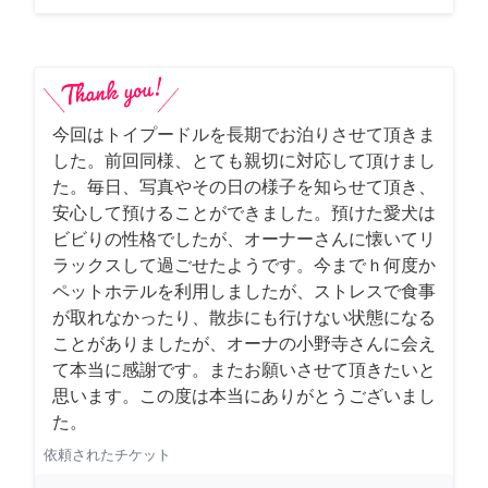
今回はトイプードルを長期でお泊りさせて頂きま
した。前回同様、とても親切に対応して頂けまし
た。毎日、写真やその日の様子を知らせて頂き、
安心して預けることができました。預けた愛犬は
ビビりの性格でしたが、オーナーさんに懐いてリ
ラックスして過ごせたようです。今までｈ何度か
ペットホテルを利用しましたが、ストレスで食事
が取れなかったり、散歩にも行けない状態になる
ことがありましたが、オーナの小野寺さんに会え
て本当に感謝です。またお願いさせて頂きたいと
思います。この度は本当にありがとうございまし
た。
依頼されたチケット