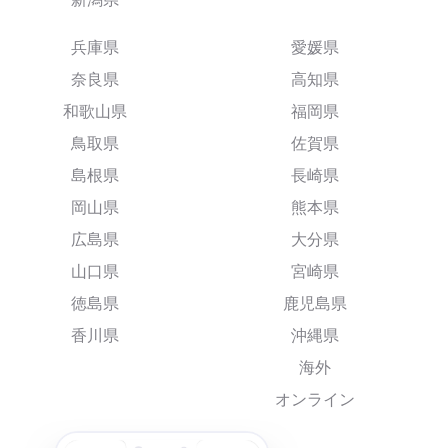
兵庫県
愛媛県
奈良県
高知県
和歌山県
福岡県
鳥取県
佐賀県
島根県
長崎県
岡山県
熊本県
広島県
大分県
山口県
宮崎県
徳島県
鹿児島県
香川県
沖縄県
海外
オンライン