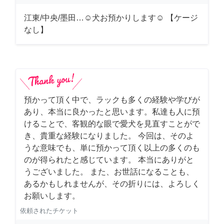
江東/中央/墨田…☺︎犬お預かりします☺︎ 【ケージ
なし】
預かって頂く中で、ラックも多くの経験や学びが
あり、本当に良かったと思います。私達も人に預
けることで、客観的な眼で愛犬を見直すことがで
き、貴重な経験になりました。 今回は、そのよ
うな意味でも、単に預かって頂く以上の多くのも
のが得られたと感じています。 本当にありがと
うございました。 また、お世話になることも、
あるかもしれませんが、その折りには、よろしく
お願いします。
依頼されたチケット