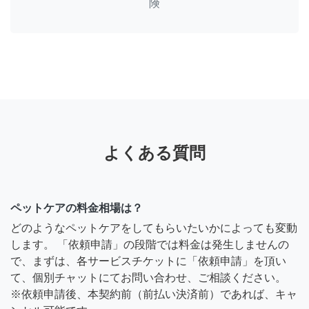
険
よくある質問
ペットケアの料金相場は？
どのようなペットケアをしてもらいたいかによっても変動
します。 「依頼申請」の段階では料金は発生しませんの
で、まずは、各サービスチケットに「依頼申請」を頂い
て、個別チャットにてお問い合わせ、ご相談ください。
※依頼申請後、本契約前（前払い決済前）であれば、キャ