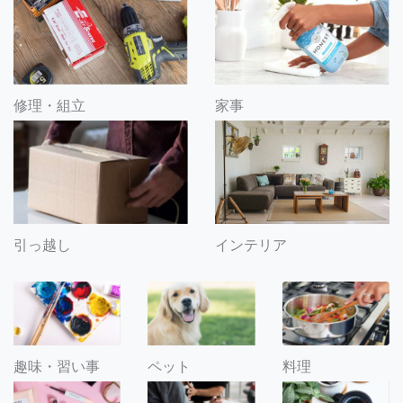
修理・組立
家事
引っ越し
インテリア
趣味・習い事
ペット
料理