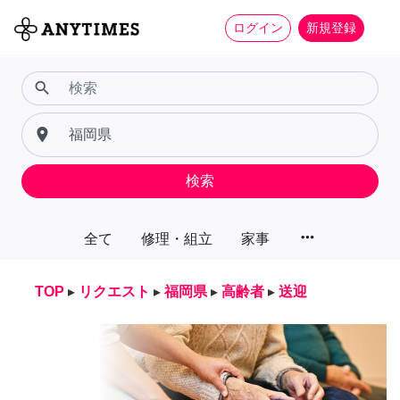
ログイン
新規登録
search
place
検索
more_horiz
全て
修理・組立
家事
TOP
▸
リクエスト
▸
福岡県
▸
高齢者
▸
送迎