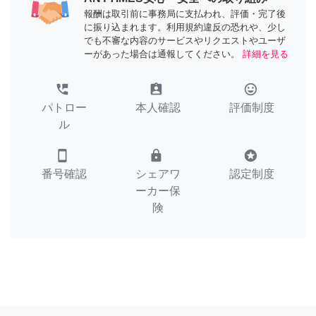
報酬は取引前に事務局に支払われ、評価・完了後
に振り込まれます。利用規約違反の恐れや、少し
でも不審な内容のサービスやリクエストやユーザ
ーがあった場合は通報してください。
詳細を見る
perm_phone_msg
assignment_ind
tag_faces
パトロー
本人確認
評価制度
ル
smartphone
lock
stars
番号確認
シェアワ
認定制度
ーカー保
険