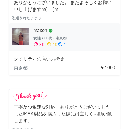
ありがとうございました。 またよろしくお願い
申し上げますm(_ _)m
依頼されたチケット
makon
check_circle
女性
/
60代
/
東京都
sentiment_satisfied
sentiment_neutral
sentiment_dissatisfied
812
16
1
クオリティの高いお掃除
¥7,000
東京都
丁寧かつ敏速な対応、ありがとうございました。
またIKEA製品を購入した際には宜しくお願い致
します。