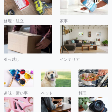
修理・組立
家事
引っ越し
インテリア
趣味・習い事
ペット
料理