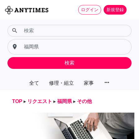
ログイン
新規登録
search
place
検索
more_horiz
全て
修理・組立
家事
TOP
▸
リクエスト
▸
福岡県
▸
その他