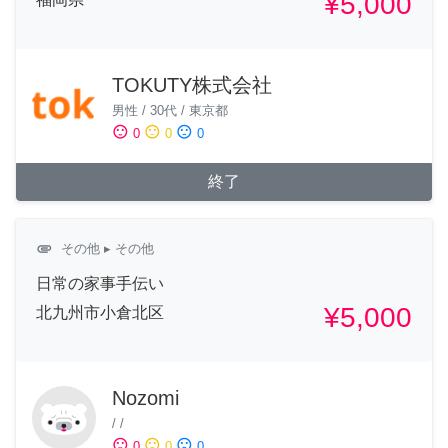
¥5,000
TOKUTY株式会社
男性
/
30代
/
東京都
sentiment_satisfied
sentiment_neutral
sentiment_dissatisfied
0
0
0
終了
attachment
その他
▸ その他
日常の家事手伝い
¥5,000
北九州市小倉北区
Nozomi
/
/
sentiment_satisfied
sentiment_neutral
sentiment_dissatisfied
0
0
0