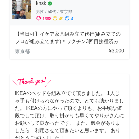
knsk
check_circle
男性
/
50代
/
東京都
sentiment_satisfied
sentiment_neutral
sentiment_dissatisfied
1668
49
4
【当日可】イケア家具組み立て代行(組み立ての
プロが組み立てます)＊ワクチン3回目接種済み
¥3,000
東京都
IKEAのベッドを組み立てて頂きました。 1人じ
ゃ手も付けられなかったので、とても助かりまし
た。 IKEAの方にやって頂くよりも、お手頃な値
段でして頂け、取り掛かりも早くてやりがさんに
お願いして良かったです。 また、機会がありま
したら、利用させて頂きたいと思います。 あり
がとうございました！