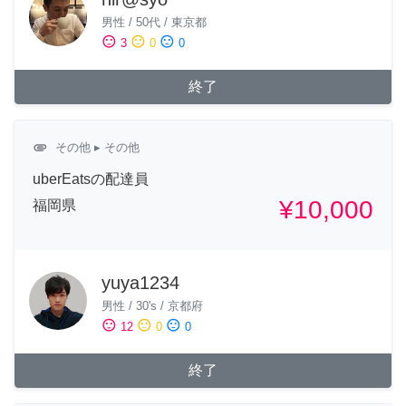
男性
/
50代
/
東京都
sentiment_satisfied
sentiment_neutral
sentiment_dissatisfied
3
0
0
終了
attachment
その他
▸ その他
uberEatsの配達員
¥10,000
福岡県
yuya1234
男性
/
30's
/
京都府
sentiment_satisfied
sentiment_neutral
sentiment_dissatisfied
12
0
0
終了