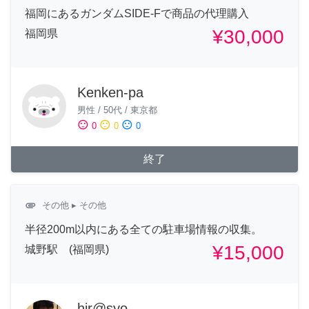
福岡にあるガンダムSIDE-Fで商品の代理購入
¥30,000
福岡県
Kenken-pa
男性
/
50代
/
東京都
sentiment_satisfied
sentiment_neutral
sentiment_dissatisfied
0
0
0
終了
attachment
その他
▸ その他
半径200m以内にある全ての駐車場情報の収集。
¥15,000
城野駅 (福岡県)
hir@syo