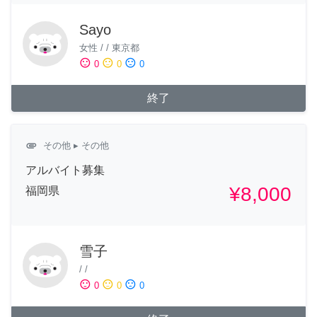
Sayo
女性
/
/
東京都
sentiment_satisfied
sentiment_neutral
sentiment_dissatisfied
0
0
0
終了
attachment
その他
▸ その他
アルバイト募集
¥8,000
福岡県
雪子
/
/
sentiment_satisfied
sentiment_neutral
sentiment_dissatisfied
0
0
0