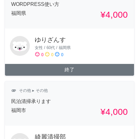
WORDPRESS使い方
¥4,000
福岡県
ゆりざんす
女性
/
60代
/
福岡県
sentiment_satisfied
sentiment_neutral
sentiment_dissatisfied
0
0
0
終了
attachment
その他
▸ その他
民泊清掃承ります
¥4,000
福岡市
綺麗清掃部