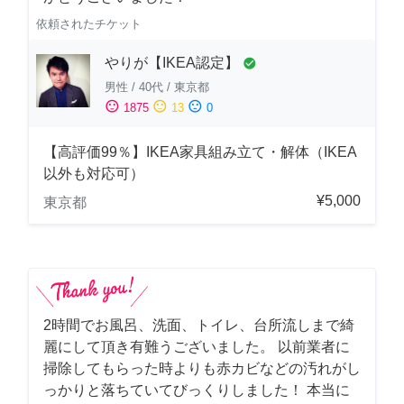
依頼されたチケット
やりが【IKEA認定】
check_circle
男性
/
40代
/
東京都
sentiment_satisfied
sentiment_neutral
sentiment_dissatisfied
1875
13
0
【高評価99％】IKEA家具組み立て・解体（IKEA
以外も対応可）
¥5,000
東京都
2時間でお風呂、洗面、トイレ、台所流しまで綺
麗にして頂き有難うございました。 以前業者に
掃除してもらった時よりも赤カビなどの汚れがし
っかりと落ちていてびっくりしました！ 本当に