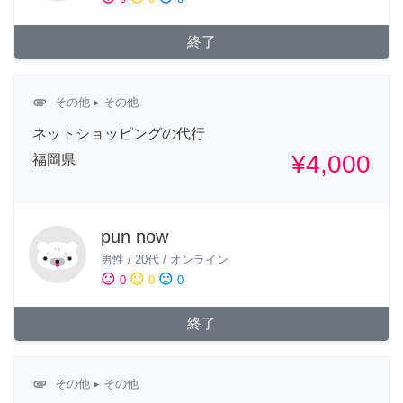
終了
attachment
その他
▸ その他
ネットショッピングの代行
¥4,000
福岡県
pun now
男性
/
20代
/
オンライン
sentiment_satisfied
sentiment_neutral
sentiment_dissatisfied
0
0
0
終了
attachment
その他
▸ その他