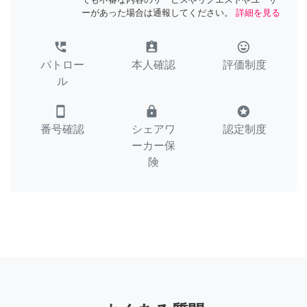
ーがあった場合は通報してください。
詳細を見る
perm_phone_msg
assignment_ind
tag_faces
パトロー
本人確認
評価制度
ル
smartphone
lock
stars
番号確認
シェアワ
認定制度
ーカー保
険