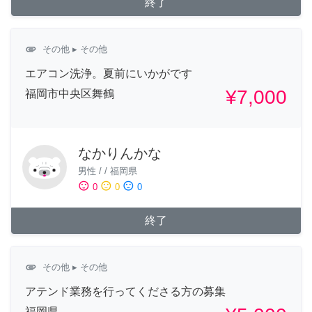
終了
attachment
その他
▸ その他
エアコン洗浄。夏前にいかがです
¥7,000
福岡市中央区舞鶴
なかりんかな
男性
/
/
福岡県
sentiment_satisfied
sentiment_neutral
sentiment_dissatisfied
0
0
0
終了
attachment
その他
▸ その他
アテンド業務を行ってくださる方の募集
福岡県