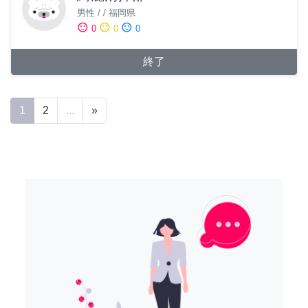
男性
/
/
福岡県
sentiment_satisfied
sentiment_neutral
sentiment_dissatisfied
0
0
0
終了
1
2
...
»