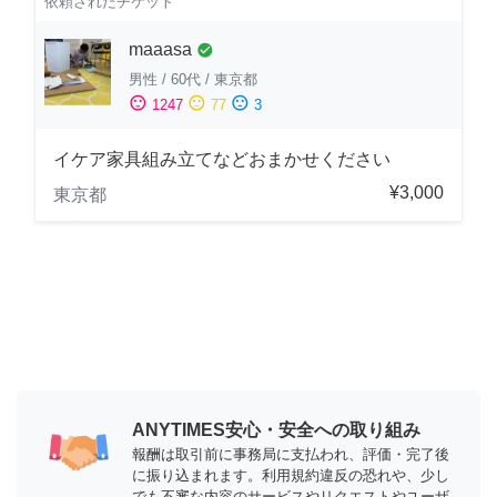
依頼されたチケット
maaasa
check_circle
男性
/
60代
/
東京都
sentiment_satisfied
sentiment_neutral
sentiment_dissatisfied
1247
77
3
イケア家具組み立てなどおまかせください
¥3,000
東京都
ANYTIMES安心・安全への取り組み
報酬は取引前に事務局に支払われ、評価・完了後
に振り込まれます。利用規約違反の恐れや、少し
でも不審な内容のサービスやリクエストやユーザ