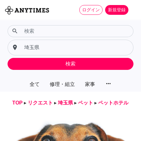
ログイン
新規登録
search
place
検索
more_horiz
全て
修理・組立
家事
TOP
▸
リクエスト
▸
埼玉県
▸
ペット
▸
ペットホテル