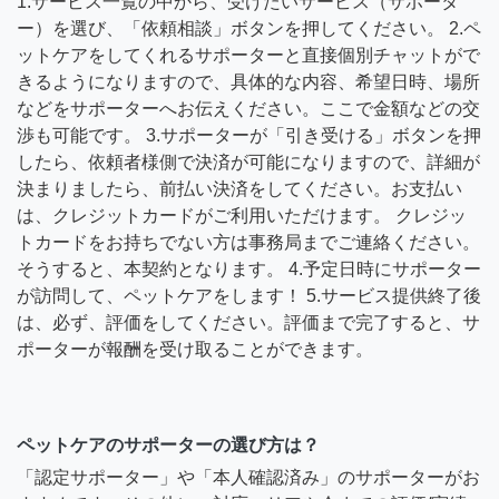
1.サービス一覧の中から、受けたいサービス（サポータ
ー）を選び、「依頼相談」ボタンを押してください。 2.ペ
ットケアをしてくれるサポーターと直接個別チャットがで
きるようになりますので、具体的な内容、希望日時、場所
などをサポーターへお伝えください。ここで金額などの交
渉も可能です。 3.サポーターが「引き受ける」ボタンを押
したら、依頼者様側で決済が可能になりますので、詳細が
決まりましたら、前払い決済をしてください。お支払い
は、クレジットカードがご利用いただけます。 クレジッ
トカードをお持ちでない方は事務局までご連絡ください。
そうすると、本契約となります。 4.予定日時にサポーター
が訪問して、ペットケアをします！ 5.サービス提供終了後
は、必ず、評価をしてください。評価まで完了すると、サ
ポーターが報酬を受け取ることができます。
ペットケアのサポーターの選び方は？
「認定サポーター」や「本人確認済み」のサポーターがお