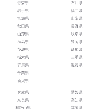
青森県
石川県
岩手県
福井県
宮城県
山梨県
秋田県
長野県
山形県
岐阜県
福島県
静岡県
茨城県
愛知県
栃木県
三重県
群馬県
滋賀県
千葉県
新潟県
兵庫県
愛媛県
奈良県
高知県
和歌山県
福岡県