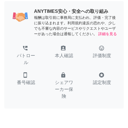
ANYTIMES安心・安全への取り組み
報酬は取引前に事務局に支払われ、評価・完了後
に振り込まれます。利用規約違反の恐れや、少し
でも不審な内容のサービスやリクエストやユーザ
ーがあった場合は通報してください。
詳細を見る
perm_phone_msg
assignment_ind
tag_faces
パトロー
本人確認
評価制度
ル
smartphone
lock
stars
番号確認
シェアワ
認定制度
ーカー保
険