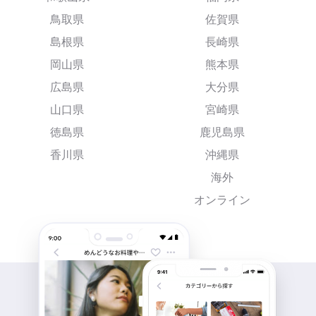
鳥取県
佐賀県
島根県
長崎県
岡山県
熊本県
広島県
大分県
山口県
宮崎県
徳島県
鹿児島県
香川県
沖縄県
海外
オンライン