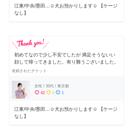
江東/中央/墨田…☺︎犬お預かりします☺︎ 【ケージ
なし】
初めてなので少し不安でしたが 満足そうないい
顔して帰ってきました。有り難うございました。
依頼されたチケット
女性
/
30代
/
東京都
sentiment_satisfied
sentiment_neutral
sentiment_dissatisfied
42
0
1
江東/中央/墨田…☺︎犬お預かりします☺︎ 【ケージ
なし】