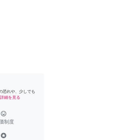
の恐れや、少しでも
詳細を見る
tag_faces
価制度
stars