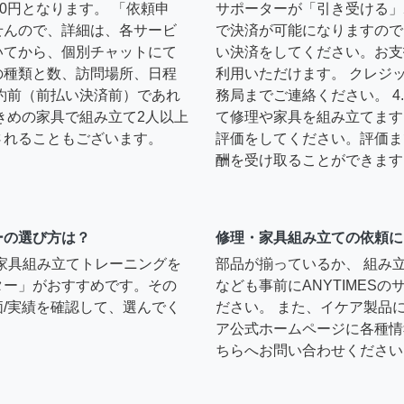
0円となります。 「依頼申
サポーターが「引き受ける」
せんので、詳細は、各サービ
で決済が可能になりますので
いてから、個別チャットにて
い決済をしてください。お支
の種類と数、訪問場所、日程
利用いただけます。 クレジ
約前（前払い決済前）であれ
務局までご連絡ください。 
きめの家具で組み立て2人以上
て修理や家具を組み立てます
されることもございます。
評価をしてください。評価ま
酬を受け取ることができます
ーの選び方は？
修理・家具組み立ての依頼に
）家具組み立てトレーニングを
部品が揃っているか、 組み
ター」がおすすめです。その
なども事前にANYTIMES
/実績を確認して、選んでく
ださい。 また、イケア製品
ア公式ホームページに各種情
ちらへお問い合わせください