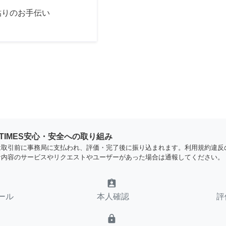
貼りのお手伝い
YTIMES安心・安全への取り組み
は取引前に事務局に支払われ、評価・完了後に振り込まれます。利用規約違反
な内容のサービスやリクエストやユーザーがあった場合は通報してください。
assignment_ind
ール
本人確認
評
lock