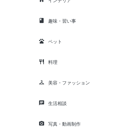
インテリア
class
趣味・習い事
pets
ペット
restaurant
料理
checkroom
美容・ファッション
chat
生活相談
camera_alt
写真・動画制作