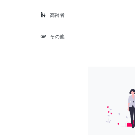
escalator_warning
高齢者
attachment
その他