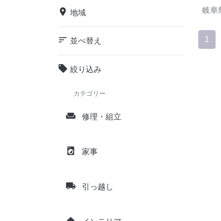
岐阜
place
地域
sort
1
並べ替え
local_offer
絞り込み
カテゴリー
weekend
修理・組立
local_laundry_service
家事
local_shipping
引っ越し
home