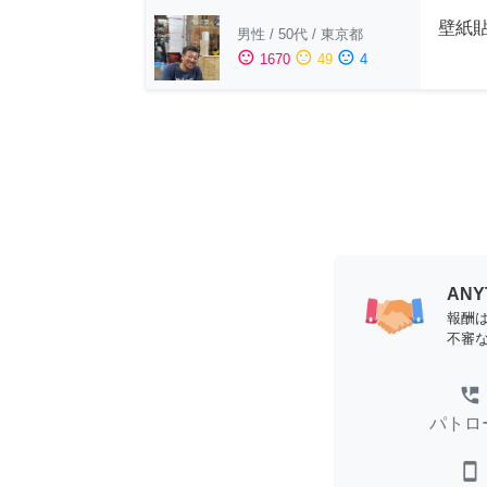
壁紙
男性
/
50代
/
東京都
sentiment_satisfied
sentiment_neutral
sentiment_dissatisfied
1670
49
4
AN
報酬
不審
perm_phone_msg
パトロ
smartphone