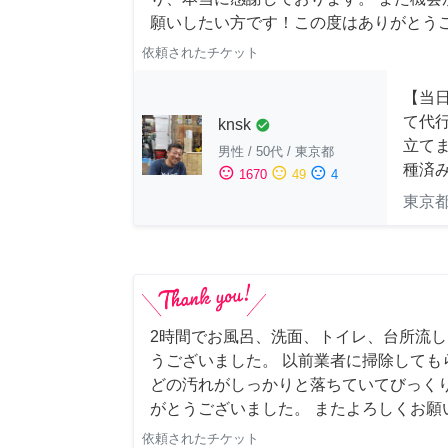
願いしたい方です！この度はありがとう
依頼されたチケット
【当
て代
knsk
check_circle
立てま
男性
/
50代
/
東京都
種済
sentiment_satisfied
sentiment_neutral
sentiment_dissatisfied
1670
49
4
東京
2時間でお風呂、洗面、トイレ、台所流
うございました。 以前業者に掃除しても
どの汚れがしっかりと落ちていてびっくり
がとうございました。 またよろしくお願い申
依頼されたチケット