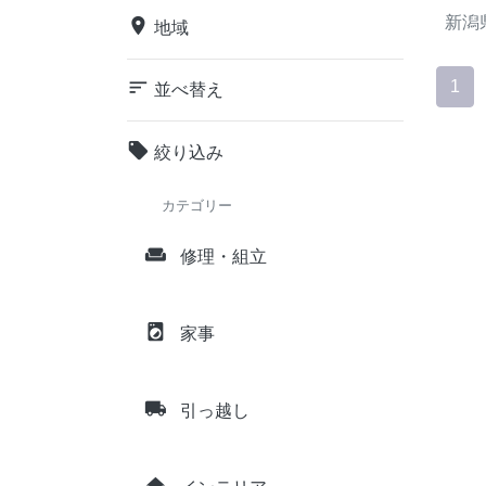
新潟
place
地域
sort
1
並べ替え
local_offer
絞り込み
カテゴリー
weekend
修理・組立
local_laundry_service
家事
local_shipping
引っ越し
home