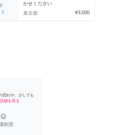
かせください
都
ed
3
¥3,000
東京都
の恐れや、少しでも
詳細を見る
tag_faces
価制度