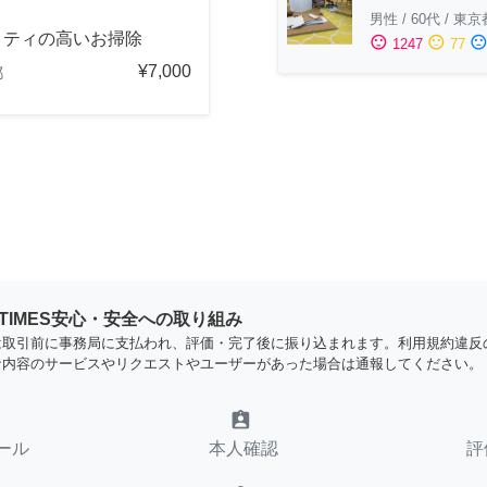
男性
/
60代
/
東京
リティの高いお掃除
sentiment_satisfied
sentiment_neutral
sentiment_dissatisfi
1247
77
¥7,000
都
YTIMES安心・安全への取り組み
は取引前に事務局に支払われ、評価・完了後に振り込まれます。利用規約違反
な内容のサービスやリクエストやユーザーがあった場合は通報してください。
assignment_ind
ール
本人確認
評