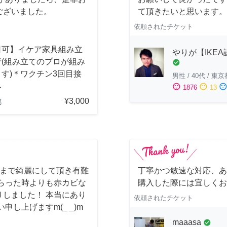
ございました。
て頂きたいと思います。
依頼されたチケット
日可】イケア家具組み立
やりが【IKE
行(組み立てのプロが組み
check_circle
す)＊ワクチン3回目接
男性
/
40代
/
東京
み
sentiment_satisfied
sentiment_neutral
sentiment_dissatisfi
1876
13
¥3,000
都
しまで綺麗にして頂き有難
丁寧かつ敏速な対応、あ
らった時よりも赤カビな
購入した際には宜しくお
しました！ 本当にあり
依頼されたチケット
し上げますm(_ _)m
maaasa
check_circle