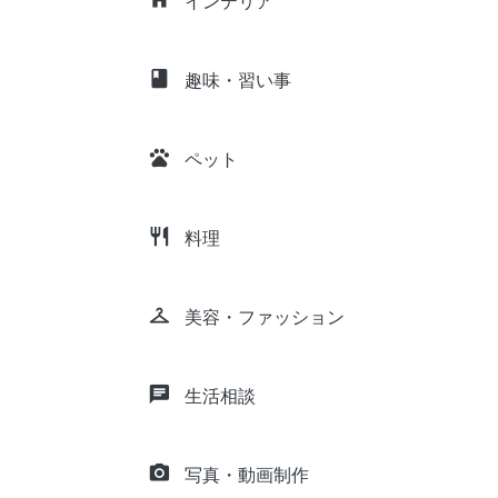
インテリア
class
趣味・習い事
pets
ペット
restaurant
料理
checkroom
美容・ファッション
chat
生活相談
camera_alt
写真・動画制作