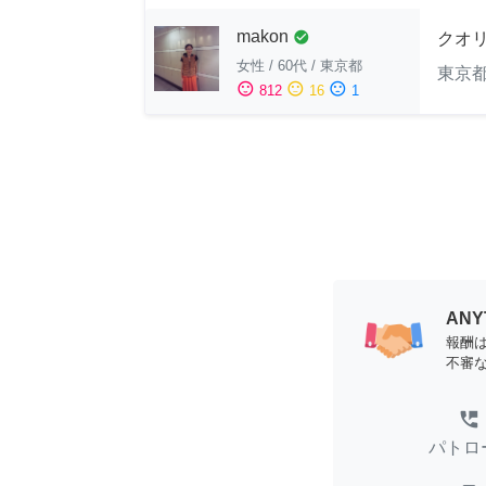
makon
check_circle
クオ
女性
/
60代
/
東京都
東京
sentiment_satisfied
sentiment_neutral
sentiment_dissatisfied
812
16
1
AN
報酬
不審
perm_phone_msg
パトロ