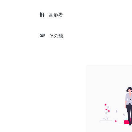
escalator_warning
高齢者
attachment
その他