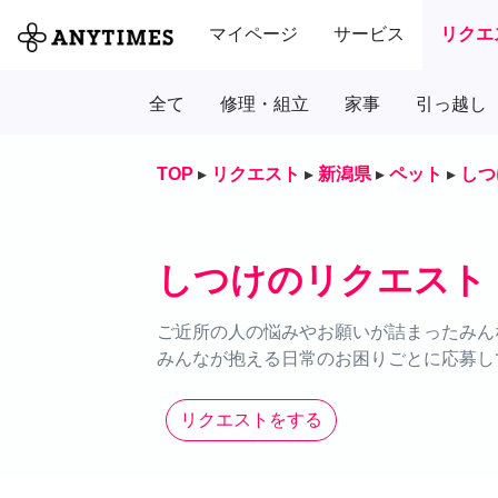
マイページ
サービス
リクエ
全て
修理・組立
家事
引っ越し
TOP
▸
リクエスト
▸
新潟県
▸
ペット
▸
しつ
しつけのリクエスト
ご近所の人の悩みやお願いが詰まったみん
みんなが抱える日常のお困りごとに応募し
リクエストをする