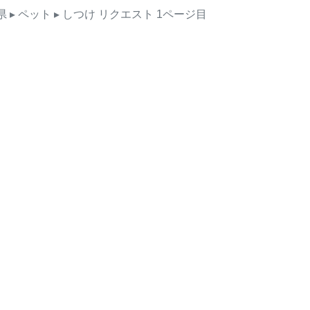
県
▸ ペット
▸ しつけ
リクエスト
1ページ目