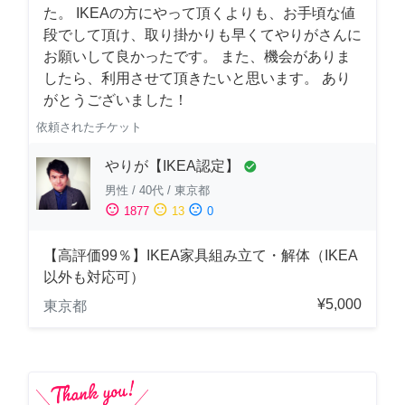
た。 IKEAの方にやって頂くよりも、お手頃な値
段でして頂け、取り掛かりも早くてやりがさんに
お願いして良かったです。 また、機会がありま
したら、利用させて頂きたいと思います。 あり
がとうございました！
依頼されたチケット
やりが【IKEA認定】
check_circle
男性
/
40代
/
東京都
sentiment_satisfied
sentiment_neutral
sentiment_dissatisfied
1877
13
0
【高評価99％】IKEA家具組み立て・解体（IKEA
以外も対応可）
¥5,000
東京都