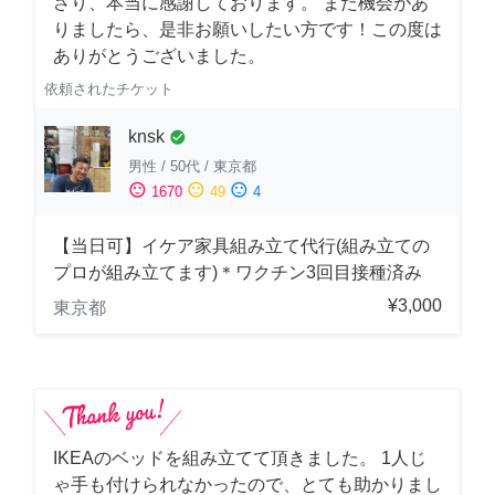
さり、本当に感謝しております。 また機会があ
りましたら、是非お願いしたい方です！この度は
ありがとうございました。
依頼されたチケット
knsk
check_circle
男性
/
50代
/
東京都
sentiment_satisfied
sentiment_neutral
sentiment_dissatisfied
1670
49
4
【当日可】イケア家具組み立て代行(組み立ての
プロが組み立てます)＊ワクチン3回目接種済み
¥3,000
東京都
IKEAのベッドを組み立てて頂きました。 1人じ
ゃ手も付けられなかったので、とても助かりまし