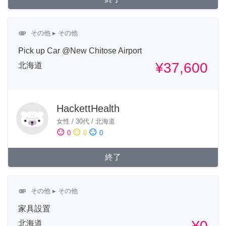
attachment
その他
▸ その他
Pick up Car @New Chitose Airport
¥37,600
北海道
HackettHealth
女性
/
30代
/
北海道
sentiment_satisfied
sentiment_neutral
sentiment_dissatisfied
0
0
0
終了
attachment
その他
▸ その他
家具設置
¥0
北海道