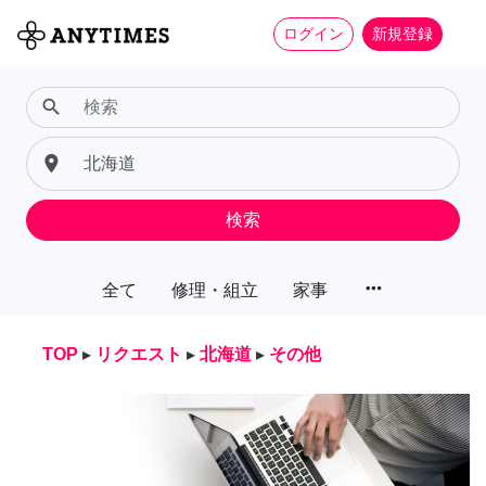
ログイン
新規登録
search
place
検索
more_horiz
全て
修理・組立
家事
TOP
▸
リクエスト
▸
北海道
▸
その他