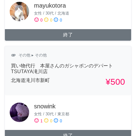
mayukotora
女性
/
30代
/
北海道
sentiment_satisfied
sentiment_neutral
sentiment_dissatisfied
0
0
0
終了
attachment
その他
▸ その他
買い物代行 本屋さんのガシャポンのデパート
TSUTAYA滝川店
¥500
北海道滝川市新町
snowink
女性
/
30代
/
東京都
sentiment_satisfied
sentiment_neutral
sentiment_dissatisfied
1
0
0
終了