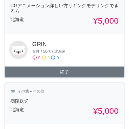
CGアニメーション詳しい方リギングモデリングでき
る方
¥5,000
北海道
GRIN
女性
/
50代
/
北海道
sentiment_satisfied
sentiment_neutral
sentiment_dissatisfied
0
0
0
終了
attachment
その他
▸ その他
病院送迎
¥5,000
北海道