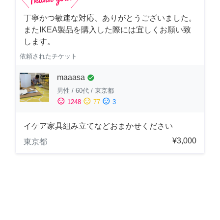
丁寧かつ敏速な対応、ありがとうございました。
またIKEA製品を購入した際には宜しくお願い致
します。
依頼されたチケット
maaasa
check_circle
男性
/
60代
/
東京都
sentiment_satisfied
sentiment_neutral
sentiment_dissatisfied
1248
77
3
イケア家具組み立てなどおまかせください
¥3,000
東京都