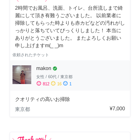
2時間でお風呂、洗面、トイレ、台所流しまで綺
麗にして頂き有難うございました。 以前業者に
掃除してもらった時よりも赤カビなどの汚れがし
っかりと落ちていてびっくりしました！ 本当に
ありがとうございました。 またよろしくお願い
申し上げますm(_ _)m
依頼されたチケット
makon
check_circle
女性
/
60代
/
東京都
sentiment_satisfied
sentiment_neutral
sentiment_dissatisfied
812
16
1
クオリティの高いお掃除
¥7,000
東京都