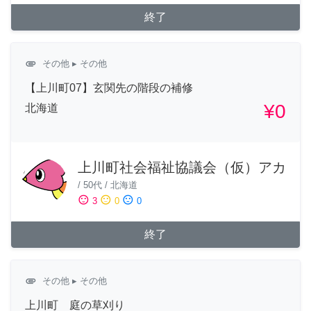
終了
attachment
その他
▸ その他
【上川町07】玄関先の階段の補修
¥0
北海道
上川町社会福祉協議会（仮）アカ
/
50代
/
北海道
sentiment_satisfied
sentiment_neutral
sentiment_dissatisfied
3
0
0
終了
attachment
その他
▸ その他
上川町 庭の草刈り