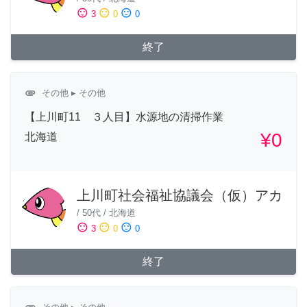
sentiment_satisfied
sentiment_neutral
sentiment_dissatisfied
3
0
0
終了
attachment
その他
▸ その他
【上川町11 ３人目】水源地の清掃作業
¥0
北海道
上川町社会福祉協議会（仮）アカ
/
50代
/
北海道
sentiment_satisfied
sentiment_neutral
sentiment_dissatisfied
3
0
0
終了