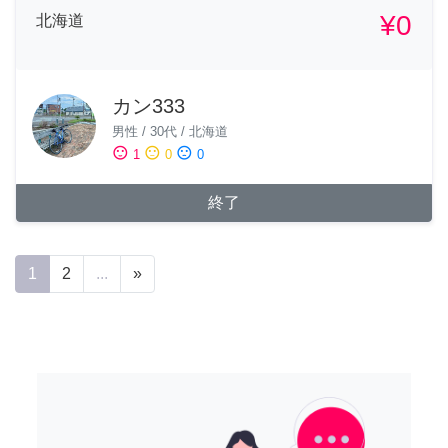
¥0
北海道
カン333
男性
/
30代
/
北海道
sentiment_satisfied
sentiment_neutral
sentiment_dissatisfied
1
0
0
終了
1
2
...
»