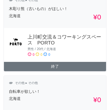
attachment
その他
▸ その他
木彫り熊（古いもの）がほしい！
¥0
北海道
上川町交流＆コワーキングスペー
ス PORTO
男性
/
20代
/
北海道
sentiment_satisfied
sentiment_neutral
sentiment_dissatisfied
0
0
0
終了
attachment
その他
▸ その他
自転車が欲しい！
¥0
北海道