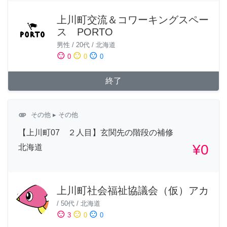
上川町交流＆コワーキングスペー
ス PORTO
男性
/
20代
/
北海道
sentiment_satisfied
sentiment_neutral
sentiment_dissatisfied
0
0
0
終了
attachment
その他
▸ その他
【上川町07 ２人目】玄関先の階段の補修
¥0
北海道
上川町社会福祉協議会（仮）アカ
/
50代
/
北海道
sentiment_satisfied
sentiment_neutral
sentiment_dissatisfied
3
0
0