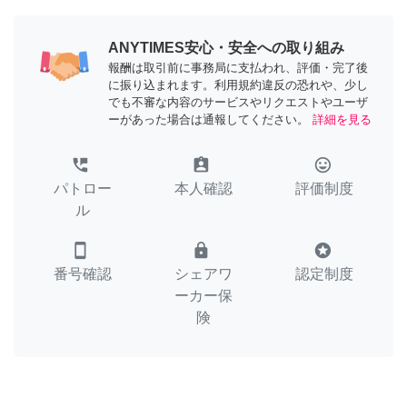
ANYTIMES安心・安全への取り組み
報酬は取引前に事務局に支払われ、評価・完了後
に振り込まれます。利用規約違反の恐れや、少し
でも不審な内容のサービスやリクエストやユーザ
ーがあった場合は通報してください。
詳細を見る
perm_phone_msg
assignment_ind
tag_faces
パトロー
本人確認
評価制度
ル
smartphone
lock
stars
番号確認
シェアワ
認定制度
ーカー保
険