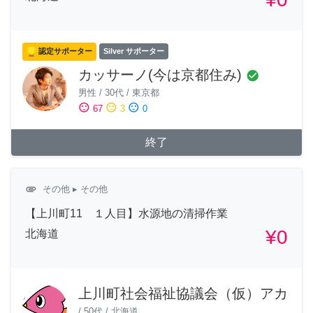
認定サポーター
Silver サポーター
カッサーノ(今は京都住み)
check_circle
男性
/
30代
/
東京都
sentiment_satisfied
sentiment_neutral
sentiment_dissatisfied
67
3
0
終了
attachment
その他
▸ その他
【上川町11 １人目】水源地の清掃作業
¥0
北海道
上川町社会福祉協議会（仮）アカ
/
50代
/
北海道