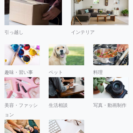
引っ越し
インテリア
趣味・習い事
ペット
料理
美容・ファッシ
生活相談
写真・動画制作
ョン