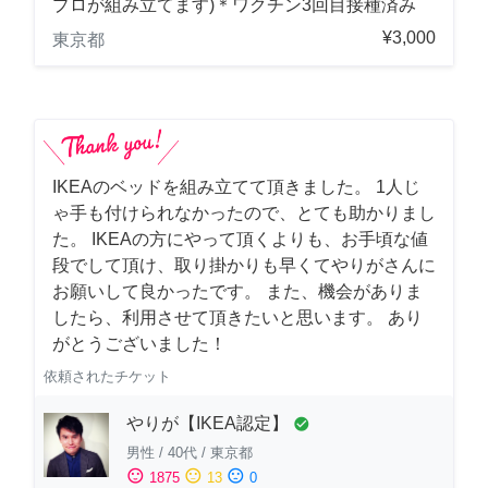
プロが組み立てます)＊ワクチン3回目接種済み
¥3,000
東京都
IKEAのベッドを組み立てて頂きました。 1人じ
ゃ手も付けられなかったので、とても助かりまし
た。 IKEAの方にやって頂くよりも、お手頃な値
段でして頂け、取り掛かりも早くてやりがさんに
お願いして良かったです。 また、機会がありま
したら、利用させて頂きたいと思います。 あり
がとうございました！
依頼されたチケット
やりが【IKEA認定】
check_circle
男性
/
40代
/
東京都
sentiment_satisfied
sentiment_neutral
sentiment_dissatisfied
1875
13
0