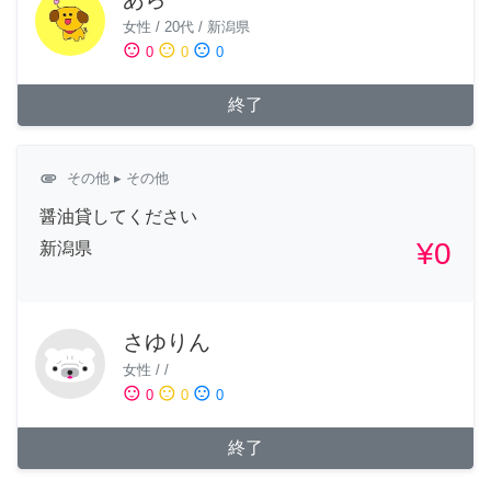
女性
/
20代
/
新潟県
sentiment_satisfied
sentiment_neutral
sentiment_dissatisfied
0
0
0
終了
attachment
その他
▸ その他
醤油貸してください
¥0
新潟県
さゆりん
女性
/
/
sentiment_satisfied
sentiment_neutral
sentiment_dissatisfied
0
0
0
終了