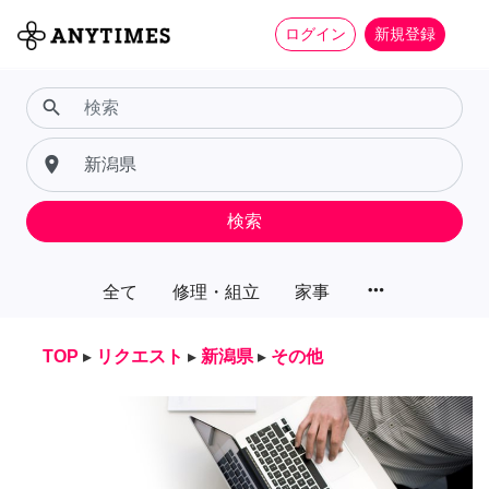
ログイン
新規登録
search
place
検索
more_horiz
全て
修理・組立
家事
TOP
▸
リクエスト
▸
新潟県
▸
その他