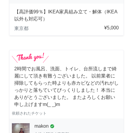
【高評価99％】IKEA家具組み立て・解体（IKEA
以外も対応可）
¥5,000
東京都
2時間でお風呂、洗面、トイレ、台所流しまで綺
麗にして頂き有難うございました。 以前業者に
掃除してもらった時よりも赤カビなどの汚れがし
っかりと落ちていてびっくりしました！ 本当に
ありがとうございました。 またよろしくお願い
申し上げますm(_ _)m
依頼されたチケット
makon
check_circle