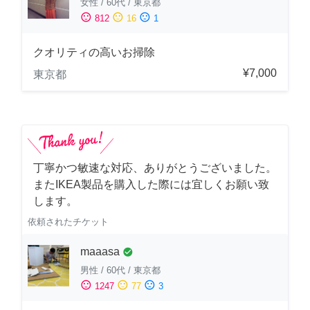
女性
/
60代
/
東京都
sentiment_satisfied
sentiment_neutral
sentiment_dissatisfied
812
16
1
クオリティの高いお掃除
¥7,000
東京都
丁寧かつ敏速な対応、ありがとうございました。
またIKEA製品を購入した際には宜しくお願い致
します。
依頼されたチケット
maaasa
check_circle
男性
/
60代
/
東京都
sentiment_satisfied
sentiment_neutral
sentiment_dissatisfied
1247
77
3