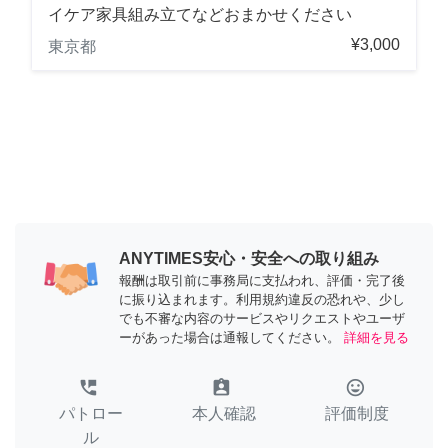
イケア家具組み立てなどおまかせください
¥3,000
東京都
ANYTIMES安心・安全への取り組み
報酬は取引前に事務局に支払われ、評価・完了後
に振り込まれます。利用規約違反の恐れや、少し
でも不審な内容のサービスやリクエストやユーザ
ーがあった場合は通報してください。
詳細を見る
perm_phone_msg
assignment_ind
tag_faces
パトロー
本人確認
評価制度
ル