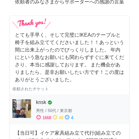
依頼者のみなさまからサポーターへの感謝の言葉
とても手早く、そして完璧にIKEAのテーブルと
椅子を組み立ててくださいました！！あっという
間に出来上がったのでびっくりしました。 年内
にという急なお願いにも関わらずすぐに来てくだ
さり、本当に感謝しております。 また機会があ
りましたら、是非お願いしたい方です！この度は
ありがとうございました。
依頼されたチケット
knsk
check_circle
男性
/
50代
/
東京都
sentiment_satisfied
sentiment_neutral
sentiment_dissatisfied
1668
49
4
【当日可】イケア家具組み立て代行(組み立ての