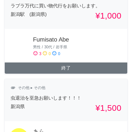
ラブラ万代に買い物代行をお願いします。
¥1,000
新潟駅 (新潟県)
Fumisato Abe
男性
/
30代
/
岩手県
sentiment_satisfied
sentiment_neutral
sentiment_dissatisfied
3
0
0
終了
attachment
その他
▸ その他
虫退治を至急お願いします！！！
¥1,500
新潟県
あら