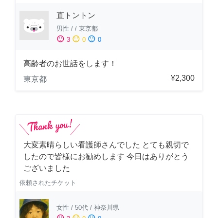
直トントン
男性
/
/
東京都
sentiment_satisfied
sentiment_neutral
sentiment_dissatisfied
3
0
0
高齢者のお世話をします！
¥2,300
東京都
大変素晴らしい看護師さんでした とても親切で
したので皆様にお勧めします 今日はありがとう
ございました
依頼されたチケット
女性
/
50代
/
神奈川県
sentiment_satisfied
sentiment_neutral
sentiment_dissatisfied