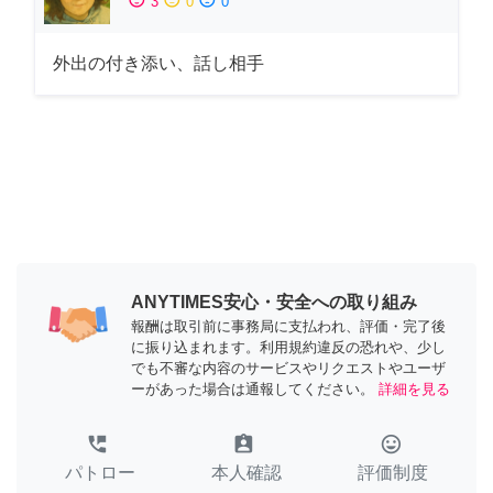
3
0
0
外出の付き添い、話し相手
ANYTIMES安心・安全への取り組み
報酬は取引前に事務局に支払われ、評価・完了後
に振り込まれます。利用規約違反の恐れや、少し
でも不審な内容のサービスやリクエストやユーザ
ーがあった場合は通報してください。
詳細を見る
perm_phone_msg
assignment_ind
tag_faces
パトロー
本人確認
評価制度