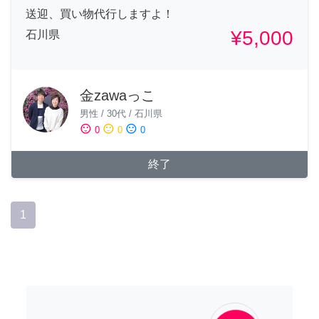
送迎、買い物代行しますよ！
¥5,000
石川県
金zawaっこ
男性
/
30代
/
石川県
sentiment_satisfied
sentiment_neutral
sentiment_dissatisfied
0
0
0
終了
1