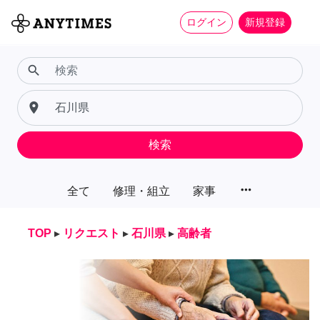
ログイン
新規登録
search
place
検索
more_horiz
全て
修理・組立
家事
TOP
▸
リクエスト
▸
石川県
▸
高齢者