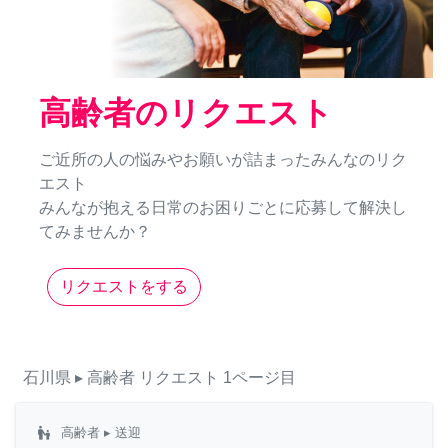
高齢者のリクエスト
ご近所の人の悩みやお願いが詰まったみんなのリク
エスト
みんなが抱える日常のお困りごとに応募して解決し
てみませんか？
リクエストをする
石川県
▸ 高齢者
リクエスト
1ページ目
escalator_warning
高齢者
▸ 送迎