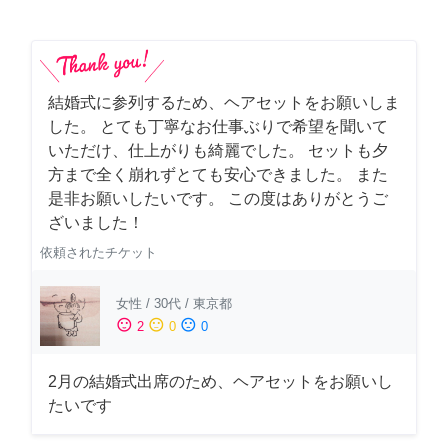
結婚式に参列するため、ヘアセットをお願いしま
した。 とても丁寧なお仕事ぶりで希望を聞いて
いただけ、仕上がりも綺麗でした。 セットも夕
方まで全く崩れずとても安心できました。 また
是非お願いしたいです。 この度はありがとうご
ざいました！
依頼されたチケット
女性
/
30代
/
東京都
sentiment_satisfied
sentiment_neutral
sentiment_dissatisfied
2
0
0
2月の結婚式出席のため、ヘアセットをお願いし
たいです