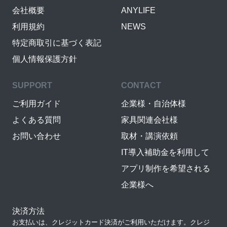
会社概要
ANYLIFE
利用規約
NEWS
特定商取引に基づく表記
個人情報保護方針
SUPPORT
CONTACT
ご利用ガイド
企業様・自治体様
よくある質問
家具関連会社様
お問い合わせ
取材・講演依頼
IT導入補助金を利用して
アプリ制作を希望される
企業様へ
決済方法
お支払いは、クレジットカード決済がご利用いただけます。クレジ