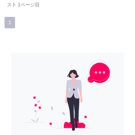
スト
1ページ目
1