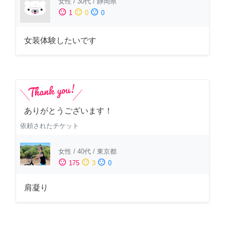
女性
/
30代
/
静岡県
sentiment_satisfied
sentiment_neutral
sentiment_dissatisfied
1
0
0
女装体験したいです
ありがとうございます！
依頼されたチケット
女性
/
40代
/
東京都
sentiment_satisfied
sentiment_neutral
sentiment_dissatisfied
175
3
0
肩凝り