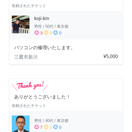
依頼されたチケット
koji-kin
男性
/
50代
/
東京都
sentiment_satisfied
sentiment_neutral
sentiment_dissatisfied
3
0
0
パソコンの修理いたします。
¥5,000
三鷹市新川
ありがとうございました！
依頼されたチケット
男性
/
40代
/
東京都
sentiment_satisfied
sentiment_neutral
sentiment_dissatisfied
7
1
0