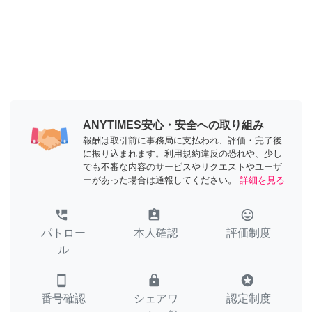
ANYTIMES安心・安全への取り組み
報酬は取引前に事務局に支払われ、評価・完了後
に振り込まれます。利用規約違反の恐れや、少し
でも不審な内容のサービスやリクエストやユーザ
ーがあった場合は通報してください。
詳細を見る
perm_phone_msg
assignment_ind
tag_faces
パトロー
本人確認
評価制度
ル
smartphone
lock
stars
番号確認
シェアワ
認定制度