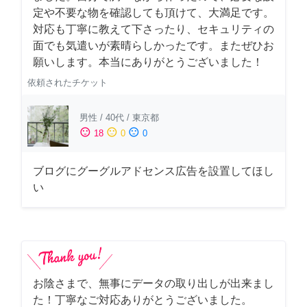
定や不要な物を確認しても頂けて、大満足です。
対応も丁寧に教えて下さったり、セキュリティの
面でも気遣いが素晴らしかったです。またぜひお
願いします。本当にありがとうございました！
依頼されたチケット
男性
/
40代
/
東京都
sentiment_satisfied
sentiment_neutral
sentiment_dissatisfied
18
0
0
ブログにグーグルアドセンス広告を設置してほし
い
お陰さまで、無事にデータの取り出しが出来まし
た！丁寧なご対応ありがとうございました。