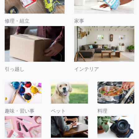
修理・組立
家事
引っ越し
インテリア
趣味・習い事
ペット
料理