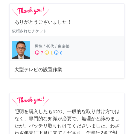
ありがとうございました！
依頼されたチケット
男性
/
40代
/
東京都
sentiment_satisfied
sentiment_neutral
sentiment_dissatisfied
7
1
0
大型テレビの設置作業
照明を購入したものの、一般的な取り付け方では
なく、専門的な知識が必要で、無理かと諦めまし
たが、バッチリ取り付けてくださいました。わざ
わざ年末に下見に来てくださり、作業は2名で対