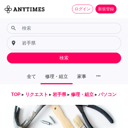
ログイン
新規登録
search
place
検索
more_horiz
全て
修理・組立
家事
TOP
▸
リクエスト
▸
岩手県
▸
修理・組立
▸
パソコン