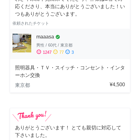
応くださり、本当にありがとうございました！い
つもありがとうございます。
依頼されたチケット
maaasa
check_circle
男性
/
60代
/
東京都
sentiment_satisfied
sentiment_neutral
sentiment_dissatisfied
1247
77
3
照明器具・ＴＶ・スイッチ・コンセント・インタ
ーホン交換
¥4,500
東京都
ありがとうございます！ とても親切に対応して
下さいました。