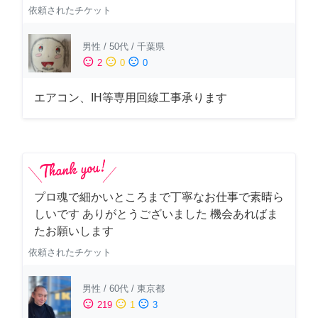
依頼されたチケット
男性
/
50代
/
千葉県
sentiment_satisfied
sentiment_neutral
sentiment_dissatisfied
2
0
0
エアコン、IH等専用回線工事承ります
プロ魂で細かいところまで丁寧なお仕事で素晴ら
しいです ありがとうございました 機会あればま
たお願いします
依頼されたチケット
男性
/
60代
/
東京都
sentiment_satisfied
sentiment_neutral
sentiment_dissatisfied
219
1
3