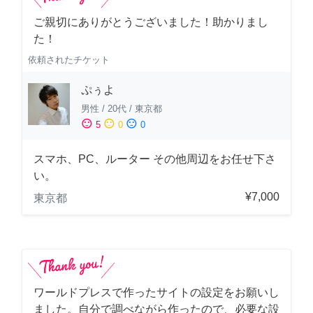
ご親切にありがとうございました！助かりまし
た！
依頼されたチケット
ぷぅよ
男性
/
20代
/
東京都
sentiment_satisfied
sentiment_neutral
sentiment_dissatisfied
5
0
0
スマホ、PC、ルーター その他周辺をお任せ下さ
い。
¥7,000
東京都
ワールドプレスで作ったサイトの設定をお願いし
ました。自分で調べながら作ったので、必要な設