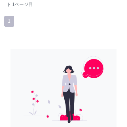
ト
1ページ目
1