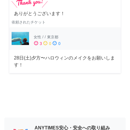
ありがとうございます！
依頼されたチケット
女性
/
/
東京都
sentiment_satisfied
sentiment_neutral
sentiment_dissatisfied
3
0
0
28日(土)夕方〜ハロウィンのメイクをお願いしま
す！
ANYTIMES安心・安全への取り組み