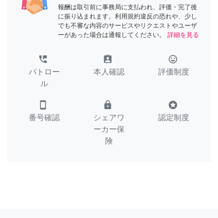
報酬は取引前に事務局に支払われ、評価・完了後
に振り込まれます。利用規約違反の恐れや、少し
でも不審な内容のサービスやリクエストやユーザ
ーがあった場合は通報してください。
詳細を見る
perm_phone_msg
assignment_ind
tag_faces
パトロー
本人確認
評価制度
ル
smartphone
lock
stars
番号確認
シェアワ
認定制度
ーカー保
険