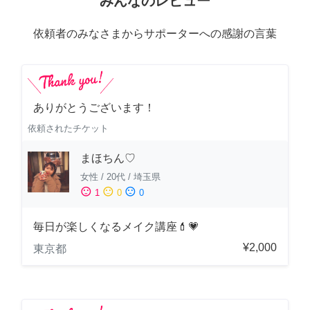
みんなのレビュー
依頼者のみなさまからサポーターへの感謝の言葉
ありがとうございます！
依頼されたチケット
まほちん♡
女性
/
20代
/
埼玉県
sentiment_satisfied
sentiment_neutral
sentiment_dissatisfied
1
0
0
毎日が楽しくなるメイク講座💄💗
¥2,000
東京都