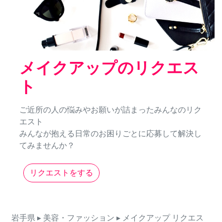
メイクアップのリクエス
ト
ご近所の人の悩みやお願いが詰まったみんなのリク
エスト
みんなが抱える日常のお困りごとに応募して解決し
てみませんか？
リクエストをする
岩手県
▸ 美容・ファッション
▸ メイクアップ
リクエス