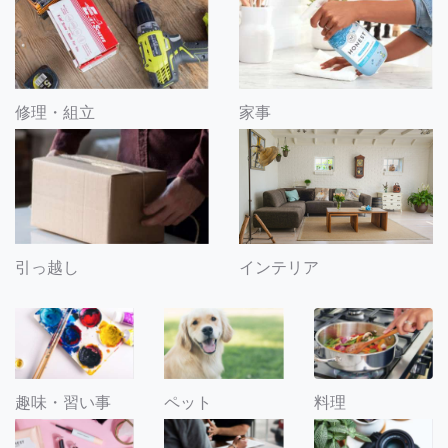
修理・組立
家事
引っ越し
インテリア
趣味・習い事
ペット
料理