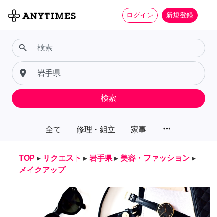
ログイン
新規登録
search
place
検索
more_horiz
全て
修理・組立
家事
TOP
▸
リクエスト
▸
岩手県
▸
美容・ファッション
▸
メイクアップ