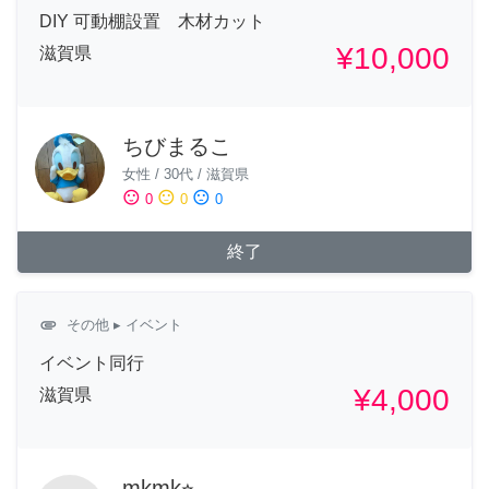
DIY 可動棚設置 木材カット
¥10,000
滋賀県
ちびまるこ
女性
/
30代
/
滋賀県
sentiment_satisfied
sentiment_neutral
sentiment_dissatisfied
0
0
0
終了
attachment
その他
▸ イベント
イベント同行
¥4,000
滋賀県
mkmk⭐︎