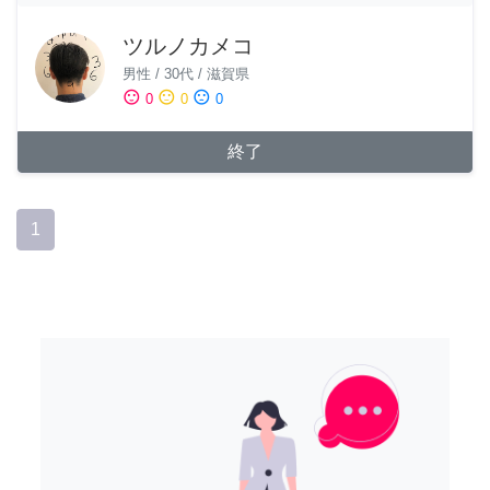
ツルノカメコ
男性
/
30代
/
滋賀県
sentiment_satisfied
sentiment_neutral
sentiment_dissatisfied
0
0
0
終了
1