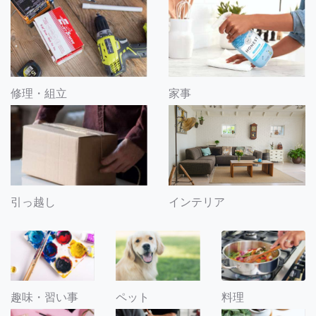
修理・組立
家事
引っ越し
インテリア
趣味・習い事
ペット
料理