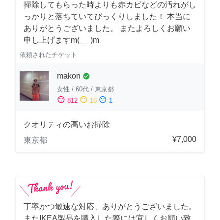
掃除してもらった時よりも赤カビなどの汚れがし
っかりと落ちていてびっくりしました！ 本当に
ありがとうございました。 またよろしくお願い
申し上げますm(_ _)m
依頼されたチケット
makon
check_circle
女性
/
60代
/
東京都
sentiment_satisfied
sentiment_neutral
sentiment_dissatisfied
812
16
1
クオリティの高いお掃除
¥7,000
東京都
丁寧かつ敏速な対応、ありがとうございました。
またIKEA製品を購入した際には宜しくお願い致