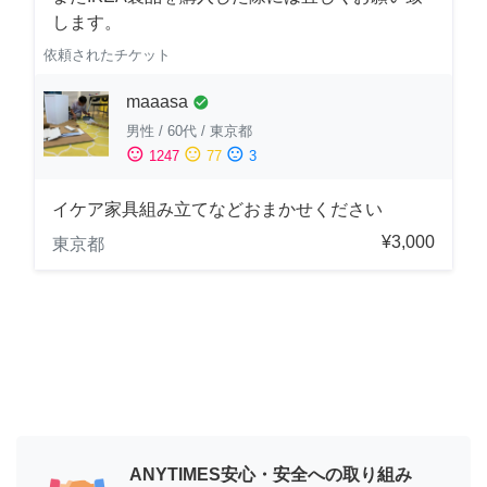
します。
依頼されたチケット
maaasa
check_circle
男性
/
60代
/
東京都
sentiment_satisfied
sentiment_neutral
sentiment_dissatisfied
1247
77
3
イケア家具組み立てなどおまかせください
¥3,000
東京都
ANYTIMES安心・安全への取り組み