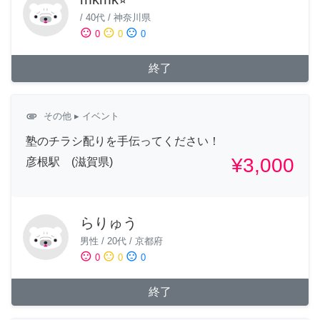
/
40代
/
神奈川県
sentiment_satisfied
sentiment_neutral
sentiment_dissatisfied
0
0
0
終了
attachment
その他
▸ イベント
塾のチラシ配りを手伝ってください！
¥3,000
彦根駅 (滋賀県)
らりゅう
男性
/
20代
/
京都府
sentiment_satisfied
sentiment_neutral
sentiment_dissatisfied
0
0
0
終了