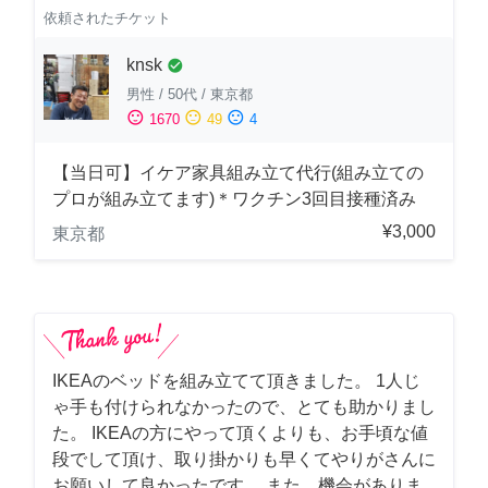
依頼されたチケット
knsk
check_circle
男性
/
50代
/
東京都
sentiment_satisfied
sentiment_neutral
sentiment_dissatisfied
1670
49
4
【当日可】イケア家具組み立て代行(組み立ての
プロが組み立てます)＊ワクチン3回目接種済み
¥3,000
東京都
IKEAのベッドを組み立てて頂きました。 1人じ
ゃ手も付けられなかったので、とても助かりまし
た。 IKEAの方にやって頂くよりも、お手頃な値
段でして頂け、取り掛かりも早くてやりがさんに
お願いして良かったです。 また、機会がありま