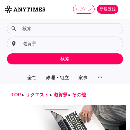
ログイン
新規登録
search
place
検索
more_horiz
全て
修理・組立
家事
TOP
▸
リクエスト
▸
滋賀県
▸
その他