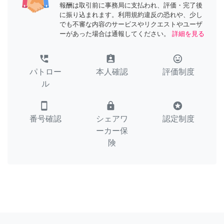
報酬は取引前に事務局に支払われ、評価・完了後
に振り込まれます。利用規約違反の恐れや、少し
でも不審な内容のサービスやリクエストやユーザ
ーがあった場合は通報してください。
詳細を見る
perm_phone_msg
assignment_ind
tag_faces
パトロー
本人確認
評価制度
ル
smartphone
lock
stars
番号確認
シェアワ
認定制度
ーカー保
険