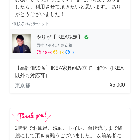
したら、利用させて頂きたいと思います。 あり
がとうございました！
依頼されたチケット
やりが【IKEA認定】
check_circle
男性
/
40代
/
東京都
sentiment_satisfied
sentiment_neutral
sentiment_dissatisfied
1876
13
0
【高評価99％】IKEA家具組み立て・解体（IKEA
以外も対応可）
¥5,000
東京都
2時間でお風呂、洗面、トイレ、台所流しまで綺
麗にして頂き有難うございました。 以前業者に