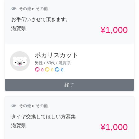
attachment
その他
▸ その他
お手伝いさせて頂きます。
¥1,000
滋賀県
ポカリスカット
男性
/
50代
/
滋賀県
sentiment_satisfied
sentiment_neutral
sentiment_dissatisfied
0
0
0
終了
attachment
その他
▸ その他
タイヤ交換してほしい方募集
¥1,000
滋賀県