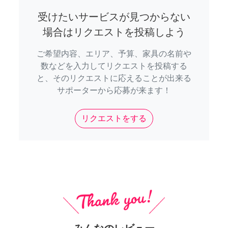
受けたいサービスが見つからない
場合はリクエストを投稿しよう
ご希望内容、エリア、予算、家具の名前や
数などを入力してリクエストを投稿する
と、そのリクエストに応えることが出来る
サポーターから応募が来ます！
リクエストをする