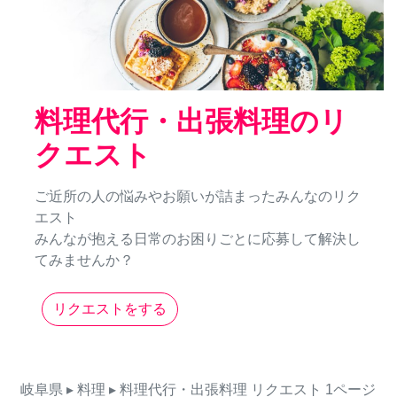
料理代行・出張料理のリ
クエスト
ご近所の人の悩みやお願いが詰まったみんなのリク
エスト
みんなが抱える日常のお困りごとに応募して解決し
てみませんか？
リクエストをする
岐阜県
▸ 料理
▸ 料理代行・出張料理
リクエスト
1ページ