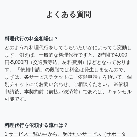
よくある質問
料理代行の料金相場は？
どのような料理代行をしてもらいたいかによっても変動し
ます。例えば、一般的な料理代行ですと、2時間で4,000
円-5,000円（交通費等込、材料費別）ほどとなっておりま
す。 「依頼申請」の段階では料金は発生しませんので、
まずは、各サービスチケットに「依頼申請」を頂いて、個
別チャットにてお問い合わせ、ご相談ください。 ※依頼
申請後、本契約前（前払い決済前）であれば、キャンセル
可能です。
料理代行を依頼する流れは？
1.サービス一覧の中から、受けたいサービス（サポータ