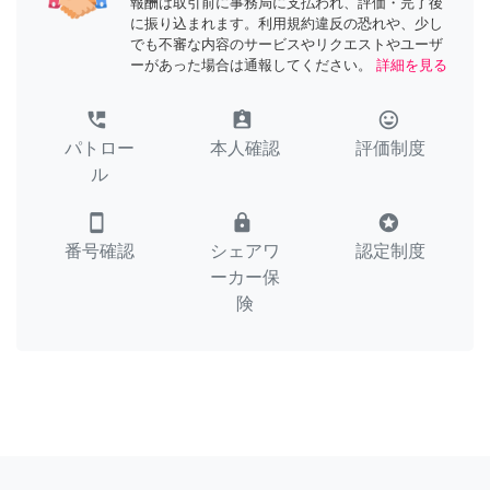
報酬は取引前に事務局に支払われ、評価・完了後
に振り込まれます。利用規約違反の恐れや、少し
でも不審な内容のサービスやリクエストやユーザ
ーがあった場合は通報してください。
詳細を見る
perm_phone_msg
assignment_ind
tag_faces
パトロー
本人確認
評価制度
ル
smartphone
lock
stars
番号確認
シェアワ
認定制度
ーカー保
険