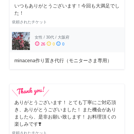
いつもありがとうございます！今回も大満足でし
た！
依頼されたチケット
女性
/
30代
/
大阪府
sentiment_satisfied
sentiment_neutral
sentiment_dissatisfied
26
0
0
minacena作り置き代行（モニターさま専用）
ありがとうございます！ とても丁寧にご対応頂
き、ありがとうございました！ また機会があり
ましたら、是非お願い致します！ お料理頂くの
楽しみです❣️
依頼されたチケット