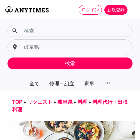
ログイン
新規登録
search
place
検索
more_horiz
全て
修理・組立
家事
TOP
▸
リクエスト
▸
岐阜県
▸
料理
▸
料理代行・出張
料理