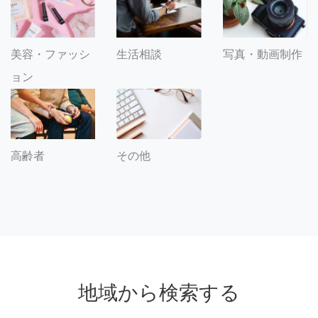
美容・ファッシ
生活相談
写真・動画制作
ョン
その他
高齢者
地域から検索する