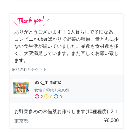
ありがとうございます！ 1人暮らしで多忙な為、
コンビニかuberばかりで野菜の種類、量ともに少
ない食生活が続いていました。品数も食材数も多
く、大変満足しています。また宜しくお願い致し
ます。
依頼されたチケット
ask_minamz
女性
/
40代
/
東京都
sentiment_satisfied
sentiment_neutral
sentiment_dissatisfied
2
0
0
お野菜多めの常備菜お作りします(10種程度)_2H
¥6,000
東京都