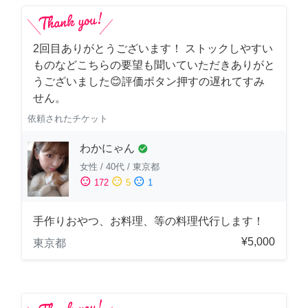
2回目ありがとうございます！ ストックしやすい
ものなどこちらの要望も聞いていただきありがと
うございました😊評価ボタン押すの遅れてすみ
せん。
依頼されたチケット
わかにゃん
check_circle
女性
/
40代
/
東京都
sentiment_satisfied
sentiment_neutral
sentiment_dissatisfied
172
5
1
手作りおやつ、お料理、等の料理代行します！
¥5,000
東京都