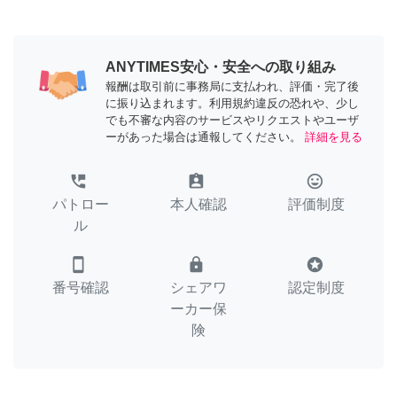
ANYTIMES安心・安全への取り組み
報酬は取引前に事務局に支払われ、評価・完了後
に振り込まれます。利用規約違反の恐れや、少し
でも不審な内容のサービスやリクエストやユーザ
ーがあった場合は通報してください。
詳細を見る
perm_phone_msg
assignment_ind
tag_faces
パトロー
本人確認
評価制度
ル
smartphone
lock
stars
番号確認
シェアワ
認定制度
ーカー保
険