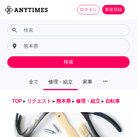
ログイン
新規登録
search
place
検索
more_horiz
全て
修理・組立
家事
TOP
▸
リクエスト
▸
熊本県
▸
修理・組立
▸
自転車