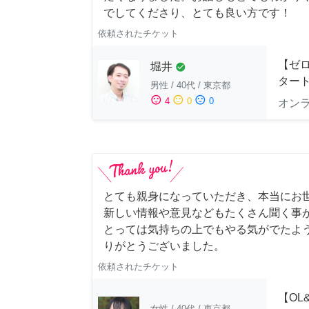
でしてくださり、とても良い方です！
依頼されたチケット
【ゼ
堀井
check_circle
ター
男性
/
40代
/
東京都
sentiment_satisfied
sentiment_neutral
sentiment_dissatisfied
4
0
0
オン
とても親身になっていただき、本当にお
新しい情報や意見などもたくさん聞く事
とっては気持ちの上でもやる気がでたよ
りがとうございました。
依頼されたチケット
【OL
女性
/
40代
/
東京都