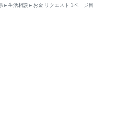
県
▸ 生活相談
▸ お金
リクエスト
1ページ目