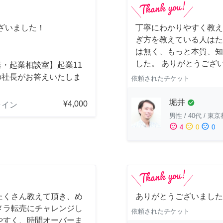
ざいました！
丁寧にわかりやすく教え
ぎ方を教えている人はた
は無く、もっと本質、知
した。 ありがとうござ
・起業相談室】起業11
の社長がお答えいたしま
依頼されたチケット
堀井
check_circle
¥4,000
ライン
男性
/
40代
/
東京
sentiment_satisfied
sentiment_neutral
sentiment_dissatisfied
4
0
0
たくさん教えて頂き、め
ありがとうございました
メラ転売にチャレンジし
依頼されたチケット
やすく、時間オーバーま