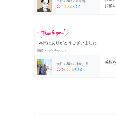
男性
/
30's
/
東京都
お願
sentiment_satisfied
sentiment_neutral
sentiment_dissatisfied
1
0
0
本日はありがとうございました！
依頼されたチケット
感想
女性
/
30's
/
神奈川県
sentiment_satisfied
sentiment_neutral
sentiment_dissatisfied
24
0
0