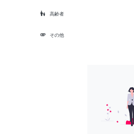
escalator_warning
高齢者
attachment
その他