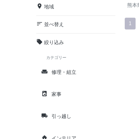
熊本
place
地域
sort
1
並べ替え
local_offer
絞り込み
カテゴリー
weekend
修理・組立
local_laundry_service
家事
local_shipping
引っ越し
home
インテリア