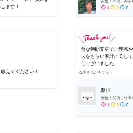
男性
/
30代
/
神奈
いします！
sentiment_satisfied
sentiment_neutral
sentiment_dissatisfied
1
0
0
急な時間変更でご迷惑お
スをもらい家計に関して
うございました。
を教えてください！
依頼されたチケット
慈雨
女性
/
30代
/
静岡
sentiment_satisfied
sentiment_neutral
sentiment_dissatisfied
1
0
0