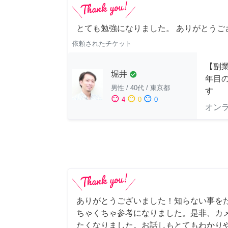
とても勉強になりました。 ありがとうご
依頼されたチケット
【副業
堀井
check_circle
年目
男性
/
40代
/
東京都
す
sentiment_satisfied
sentiment_neutral
sentiment_dissatisfied
4
0
0
オン
ありがとうございました！知らない事を
ちゃくちゃ参考になりました。是非、カ
たくなりました。お話しもとてもわかり