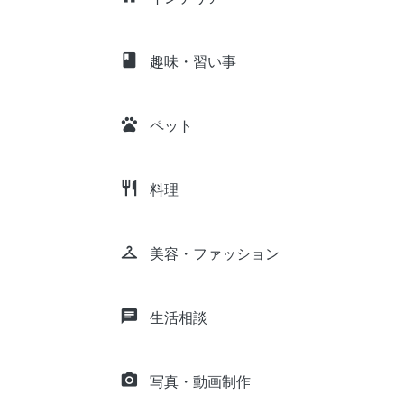
class
趣味・習い事
pets
ペット
restaurant
料理
checkroom
美容・ファッション
chat
生活相談
camera_alt
写真・動画制作