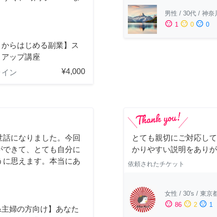
男性
/
30代
/
神奈
sentiment_satisfied
sentiment_neutral
sentiment_dissatisfied
1
0
0
ロからはじめる副業】ス
トアップ講座
¥4,000
ライン
世話になりました。今回
とても親切にご対応して
ができて、とても自分に
かりやすい説明をありが
うに思えます。本当にあ
依頼されたチケット
女性
/
30's
/
東京
sentiment_satisfied
sentiment_neutral
sentiment_dissatisfied
86
2
1
&主婦の方向け】あなた