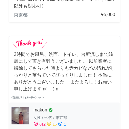
以外も対応可）
¥5,000
東京都
2時間でお風呂、洗面、トイレ、台所流しまで綺
麗にして頂き有難うございました。 以前業者に
掃除してもらった時よりも赤カビなどの汚れがし
っかりと落ちていてびっくりしました！ 本当に
ありがとうございました。 またよろしくお願い
申し上げますm(_ _)m
依頼されたチケット
makon
check_circle
女性
/
60代
/
東京都
sentiment_satisfied
sentiment_neutral
sentiment_dissatisfied
812
16
1