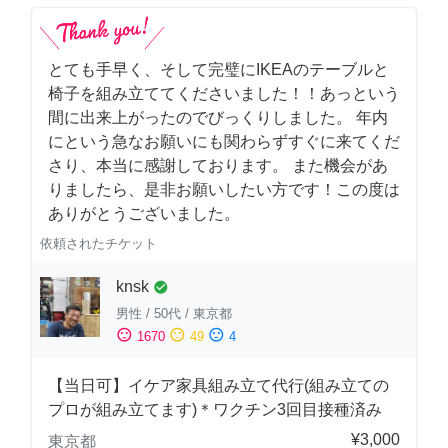
とても手早く、そして完璧にIKEAのテーブルと
椅子を組み立ててくださいました！！あっという
間に出来上がったのでびっくりしました。 年内
にという急なお願いにも関わらずすぐに来てくだ
さり、本当に感謝しております。 また機会があ
りましたら、是非お願いしたい方です！この度は
ありがとうございました。
依頼されたチケット
knsk
check_circle
男性
/
50代
/
東京都
sentiment_satisfied
sentiment_neutral
sentiment_dissatisfied
1670
49
4
【当日可】イケア家具組み立て代行(組み立ての
プロが組み立てます)＊ワクチン3回目接種済み
¥3,000
東京都