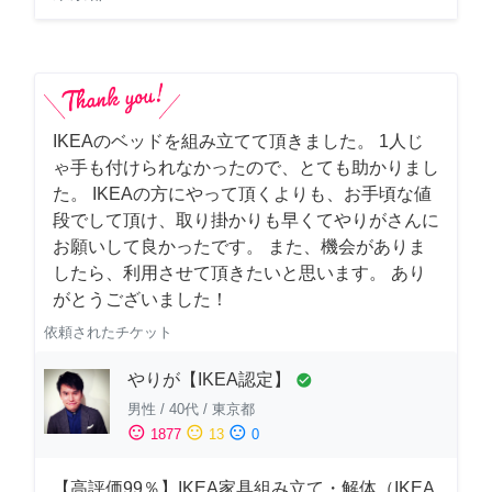
IKEAのベッドを組み立てて頂きました。 1人じ
ゃ手も付けられなかったので、とても助かりまし
た。 IKEAの方にやって頂くよりも、お手頃な値
段でして頂け、取り掛かりも早くてやりがさんに
お願いして良かったです。 また、機会がありま
したら、利用させて頂きたいと思います。 あり
がとうございました！
依頼されたチケット
やりが【IKEA認定】
check_circle
男性
/
40代
/
東京都
sentiment_satisfied
sentiment_neutral
sentiment_dissatisfied
1877
13
0
【高評価99％】IKEA家具組み立て・解体（IKEA