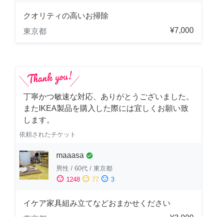
クオリティの高いお掃除
¥7,000
東京都
丁寧かつ敏速な対応、ありがとうございました。
またIKEA製品を購入した際には宜しくお願い致
します。
依頼されたチケット
maaasa
check_circle
男性
/
60代
/
東京都
sentiment_satisfied
sentiment_neutral
sentiment_dissatisfied
1248
77
3
イケア家具組み立てなどおまかせください