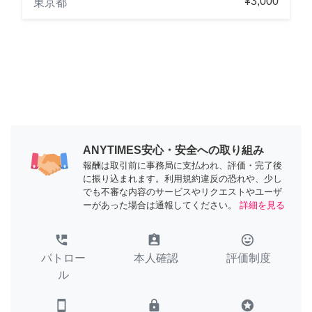
¥3,000
東京都
ANYTIMES安心・安全への取り組み
報酬は取引前に事務局に支払われ、評価・完了後
に振り込まれます。利用規約違反の恐れや、少し
でも不審な内容のサービスやリクエストやユーザ
ーがあった場合は通報してください。
詳細を見る
perm_phone_msg
assignment_ind
tag_faces
パトロー
本人確認
評価制度
ル
smartphone
lock
stars