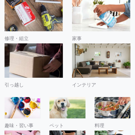
修理・組立
家事
引っ越し
インテリア
趣味・習い事
ペット
料理