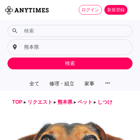
ログイン
新規登録
search
place
検索
more_horiz
全て
修理・組立
家事
TOP
▸
リクエスト
▸
熊本県
▸
ペット
▸
しつけ