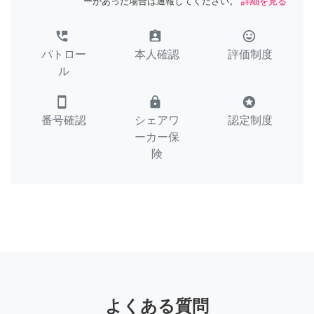
ーがあった場合は通報してください。
詳細を見る
perm_phone_msg
assignment_ind
tag_faces
パトロー
本人確認
評価制度
ル
smartphone
lock
stars
番号確認
シェアワ
認定制度
ーカー保
険
よくある質問