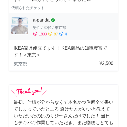
依頼されたチケット
a-panda
check_circle
男性
/
30代
/
東京都
sentiment_satisfied
sentiment_neutral
sentiment_dissatisfied
1803
87
4
IKEA家具組立てます！IKEA商品の知識豊富で
す！＜東京＞
¥2,500
東京都
最初、仕様が分からなくて本名かつ住所全て書い
てしまっていたところ 避けた方がいいと教えて
いただいたのはのりぴ〜さんだけでした！ 当日
もテキパキ作業していただき、また物腰もとても