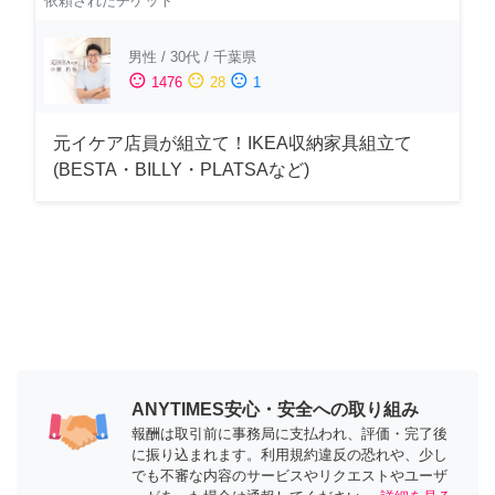
依頼されたチケット
男性
/
30代
/
千葉県
sentiment_satisfied
sentiment_neutral
sentiment_dissatisfied
1476
28
1
元イケア店員が組立て！IKEA収納家具組立て
(BESTA・BILLY・PLATSAなど)
ANYTIMES安心・安全への取り組み
報酬は取引前に事務局に支払われ、評価・完了後
に振り込まれます。利用規約違反の恐れや、少し
でも不審な内容のサービスやリクエストやユーザ