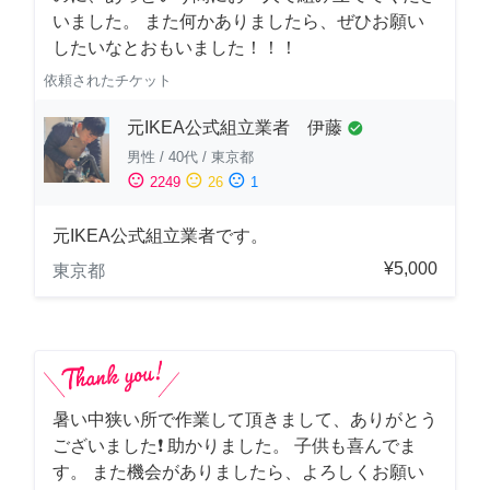
いました。 また何かありましたら、ぜひお願い
したいなとおもいました！！！
依頼されたチケット
元IKEA公式組立業者 伊藤
check_circle
男性
/
40代
/
東京都
sentiment_satisfied
sentiment_neutral
sentiment_dissatisfied
2249
26
1
元IKEA公式組立業者です。
¥5,000
東京都
暑い中狭い所で作業して頂きまして、ありがとう
ございました❗️ 助かりました。 子供も喜んでま
す。 また機会がありましたら、よろしくお願い