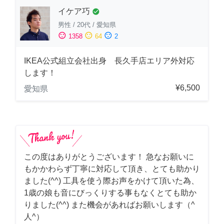
イケア巧
check_circle
男性
/
20代
/
愛知県
sentiment_satisfied
sentiment_neutral
sentiment_dissatisfied
1358
64
2
IKEA公式組立会社出身 長久手店エリア外対応
します！
¥6,500
愛知県
この度はありがとうございます！ 急なお願いに
もかかわらず丁寧に対応して頂き、とても助かり
ました(^^) 工具を使う際お声をかけて頂いた為、
1歳の娘も音にびっくりする事もなくとても助か
りました(^^) また機会があればお願いします（^
人^）