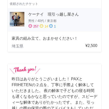
依頼されたチケット
ケーナイ 現引っ越し屋さん
男性
/
40代
/
東京都
sentiment_satisfied
sentiment_neutral
sentiment_dissatisfied
257
14
1
家具の組み立て、おまかせください！
¥2,500
埼玉県
昨日はありがとうございました！ PAXと
FRIHETENの２点を、丁寧に手際よく解体して
いただきました。 夜の解体で子どもの寝る時間
も遅くなるかなと思っていたのですが、スピーデ
ィーな解体でありがたかったです。 また、引っ
越しの際や保管の際のアドバイスもしていただ