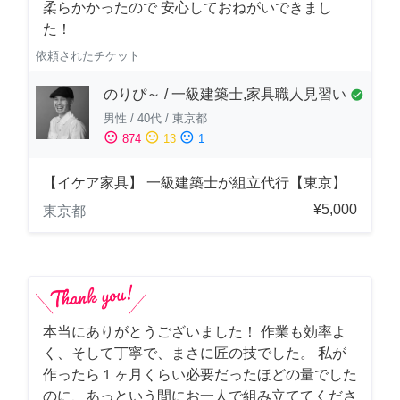
柔らかかったので 安心しておねがいできまし
た！
依頼されたチケット
のりぴ～ / 一級建築士,家具職人見習い
check_circle
男性
/
40代
/
東京都
sentiment_satisfied
sentiment_neutral
sentiment_dissatisfied
874
13
1
【イケア家具】 一級建築士が組立代行【東京】
¥5,000
東京都
本当にありがとうございました！ 作業も効率よ
く、そして丁寧で、まさに匠の技でした。 私が
作ったら１ヶ月くらい必要だったほどの量でした
のに、あっという間にお一人で組み立ててくださ