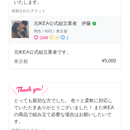
いたします。
依頼されたチケット
元IKEA公式組立業者 伊藤
check_circle
男性
/
40代
/
東京都
sentiment_satisfied
sentiment_neutral
sentiment_dissatisfied
2249
26
1
元IKEA公式組立業者です。
¥5,000
東京都
とっても親切な方でした。 色々と柔軟に対応し
ていただきありがとうございました！ またIKEA
の商品で組み立て必要な場合はお願いしたいで
す。