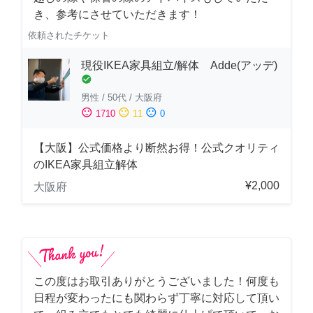
き、参考にさせていただきます！
依頼されたチケット
現役IKEA家具組立/解体 Adde(アッデ)
check_circle
男性
/
50代
/
大阪府
sentiment_satisfied
sentiment_neutral
sentiment_dissatisfied
1710
11
0
【大阪】公式価格より断然お得！公式クオリティ
のIKEA家具組立解体
¥2,000
大阪府
この度はお取引ありがとうございました！何度も
日程が変わったにも関わらず丁寧に対応して頂い