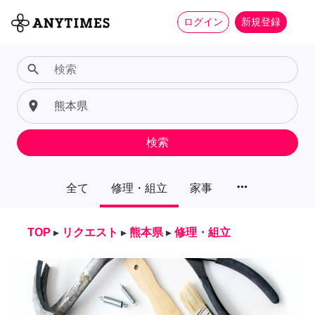
ログイン
新規登録
search
place
検索
more_horiz
全て
修理・組立
家事
TOP
▸
リクエスト
▸
熊本県
▸
修理・組立