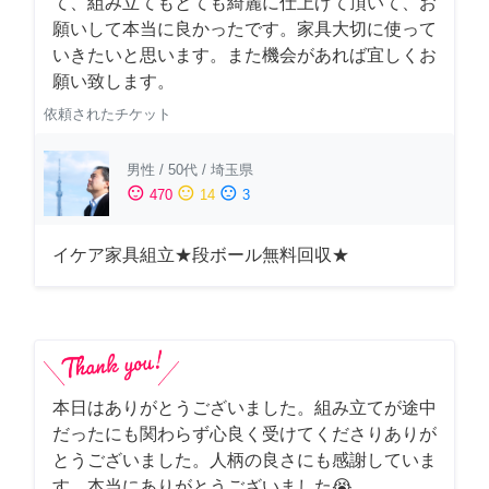
て、組み立てもとても綺麗に仕上げて頂いて、お
願いして本当に良かったです。家具大切に使って
いきたいと思います。また機会があれば宜しくお
願い致します。
依頼されたチケット
男性
/
50代
/
埼玉県
sentiment_satisfied
sentiment_neutral
sentiment_dissatisfied
470
14
3
イケア家具組立★段ボール無料回収★
本日はありがとうございました。組み立てが途中
だったにも関わらず心良く受けてくださりありが
とうございました。人柄の良さにも感謝していま
す。本当にありがとうございました😭