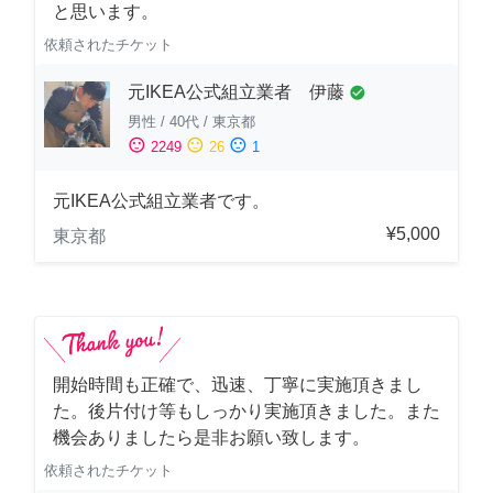
と思います。
依頼されたチケット
元IKEA公式組立業者 伊藤
check_circle
男性
/
40代
/
東京都
sentiment_satisfied
sentiment_neutral
sentiment_dissatisfied
2249
26
1
元IKEA公式組立業者です。
¥5,000
東京都
開始時間も正確で、迅速、丁寧に実施頂きまし
た。後片付け等もしっかり実施頂きました。また
機会ありましたら是非お願い致します。
依頼されたチケット