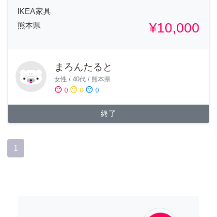
IKEA家具
¥10,000
熊本県
まろんたると
女性
/
40代
/
熊本県
sentiment_satisfied
sentiment_neutral
sentiment_dissatisfied
0
0
0
終了
1