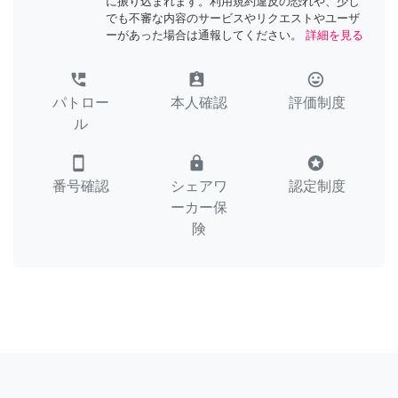
に振り込まれます。利用規約違反の恐れや、少し
でも不審な内容のサービスやリクエストやユーザ
ーがあった場合は通報してください。
詳細を見る
perm_phone_msg
assignment_ind
tag_faces
パトロー
本人確認
評価制度
ル
smartphone
lock
stars
番号確認
シェアワ
認定制度
ーカー保
険