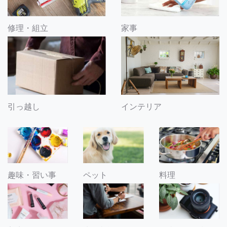
修理・組立
家事
引っ越し
インテリア
趣味・習い事
ペット
料理