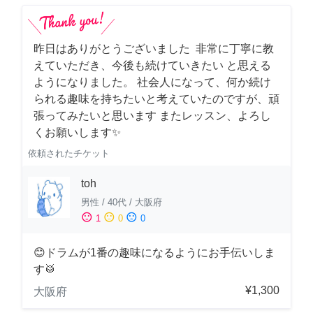
昨日はありがとうございました 非常に丁寧に教
えていただき、今後も続けていきたい と思える
ようになりました。 社会人になって、何か続け
られる趣味を持ちたいと考えていたのですが、頑
張ってみたいと思います またレッスン、よろし
くお願いします✨
依頼されたチケット
toh
男性
/
40代
/
大阪府
sentiment_satisfied
sentiment_neutral
sentiment_dissatisfied
1
0
0
😊ドラムが1番の趣味になるようにお手伝いしま
す🥁
¥1,300
大阪府