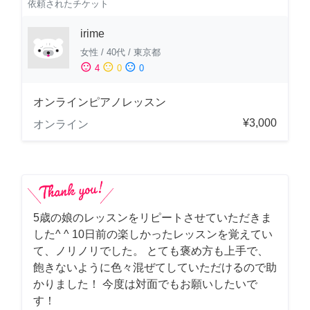
依頼されたチケット
irime
女性
/
40代
/
東京都
sentiment_satisfied
sentiment_neutral
sentiment_dissatisfied
4
0
0
オンラインピアノレッスン
¥3,000
オンライン
5歳の娘のレッスンをリピートさせていただきま
した^ ^ 10日前の楽しかったレッスンを覚えてい
て、ノリノリでした。 とても褒め方も上手で、
飽きないように色々混ぜてしていただけるので助
かりました！ 今度は対面でもお願いしたいで
す！