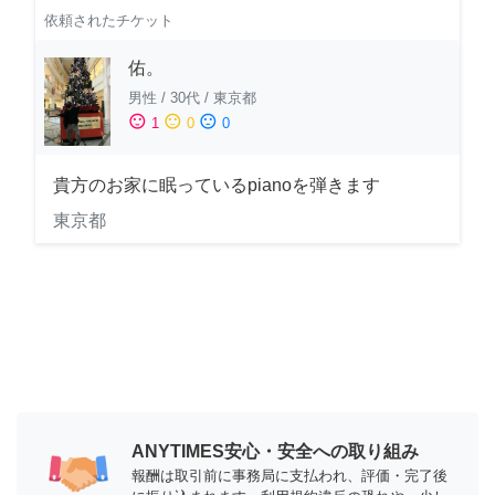
依頼されたチケット
佑。
男性
/
30代
/
東京都
sentiment_satisfied
sentiment_neutral
sentiment_dissatisfied
1
0
0
貴方のお家に眠っているpianoを弾きます
東京都
ANYTIMES安心・安全への取り組み
報酬は取引前に事務局に支払われ、評価・完了後