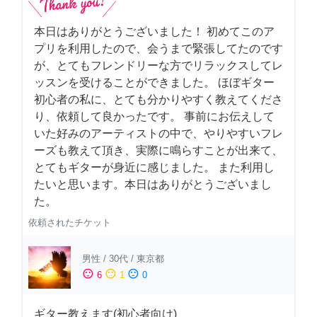
本日はありがとうございました！ 初めてこのア
プリを利用したので、会うまで緊張してたのです
が、とてもフレンドリーな方でリラックスしてレ
ッスンを受けることができました。 ほぼギター
初心者の私に、とても分かりやすく教えてくださ
り、依頼して良かったです。 事前にお伝えして
いた好みのアーティストの中で、やりやすいフレ
ーズも教えて頂き、実際に鳴らすことが出来て、
とてもギターが身近に感じました。 また利用し
たいと思います。本日はありがとうございまし
た。
依頼されたチケット
男性
/
30代
/
東京都
sentiment_satisfied
sentiment_neutral
sentiment_dissatisfied
6
1
0
ギター教えます(初心者向け)