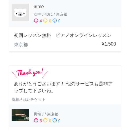
irime
女性
/
40代
/
東京都
sentiment_satisfied
sentiment_neutral
sentiment_dissatisfied
4
0
0
初回レッスン無料 ピアノオンラインレッスン
¥1,500
東京都
ありがとうございます！ 他のサービスも是非ア
ップして下さいね。
依頼されたチケット
男性
/
/
東京都
sentiment_satisfied
sentiment_neutral
sentiment_dissatisfied
3
0
0