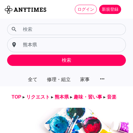
ログイン
新規登録
search
place
検索
more_horiz
全て
修理・組立
家事
TOP
▸
リクエスト
▸
熊本県
▸
趣味・習い事
▸
音楽