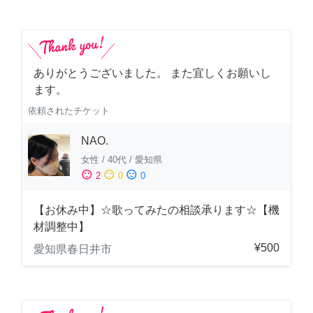
ありがとうございました。 また宜しくお願いし
ます。
依頼されたチケット
NAO.
女性
/
40代
/
愛知県
sentiment_satisfied
sentiment_neutral
sentiment_dissatisfied
2
0
0
【お休み中】☆歌ってみたの相談承ります☆【機
材調整中】
¥500
愛知県春日井市