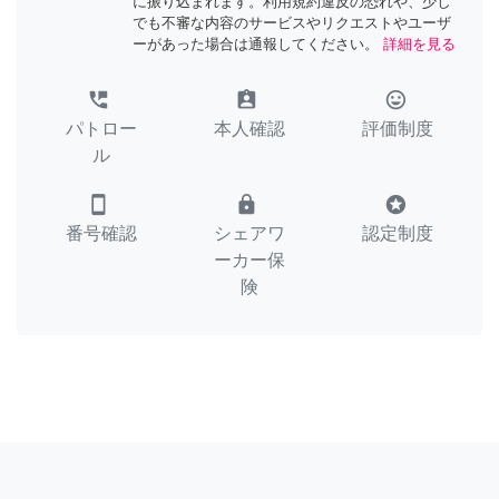
に振り込まれます。利用規約違反の恐れや、少し
でも不審な内容のサービスやリクエストやユーザ
ーがあった場合は通報してください。
詳細を見る
perm_phone_msg
assignment_ind
tag_faces
パトロー
本人確認
評価制度
ル
smartphone
lock
stars
番号確認
シェアワ
認定制度
ーカー保
険