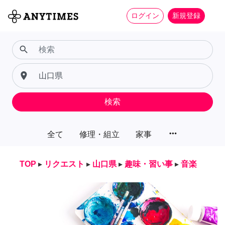
ログイン
新規登録
search
place
検索
more_horiz
全て
修理・組立
家事
TOP
▸
リクエスト
▸
山口県
▸
趣味・習い事
▸
音楽