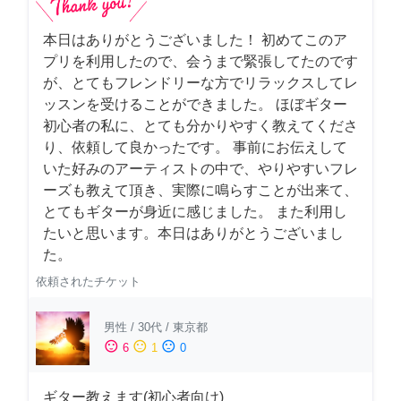
本日はありがとうございました！ 初めてこのア
プリを利用したので、会うまで緊張してたのです
が、とてもフレンドリーな方でリラックスしてレ
ッスンを受けることができました。 ほぼギター
初心者の私に、とても分かりやすく教えてくださ
り、依頼して良かったです。 事前にお伝えして
いた好みのアーティストの中で、やりやすいフレ
ーズも教えて頂き、実際に鳴らすことが出来て、
とてもギターが身近に感じました。 また利用し
たいと思います。本日はありがとうございまし
た。
依頼されたチケット
男性
/
30代
/
東京都
sentiment_satisfied
sentiment_neutral
sentiment_dissatisfied
6
1
0
ギター教えます(初心者向け)