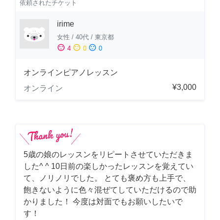
依頼されたチケット
irime
女性
/
40代
/
東京都
sentiment_satisfied
sentiment_neutral
sentiment_dissatisfied
4
0
0
オンラインピアノレッスン
¥3,000
オンライン
5歳の娘のレッスンをリピートさせていただきま
した^ ^ 10日前の楽しかったレッスンを覚えてい
て、ノリノリでした。 とても褒め方も上手で、
飽きないように色々混ぜてしていただけるので助
かりました！ 今度は対面でもお願いしたいで
す！