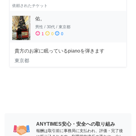
依頼されたチケット
佑。
男性
/
30代
/
東京都
sentiment_satisfied
sentiment_neutral
sentiment_dissatisfied
1
0
0
貴方のお家に眠っているpianoを弾きます
東京都
ANYTIMES安心・安全への取り組み
報酬は取引前に事務局に支払われ、評価・完了後