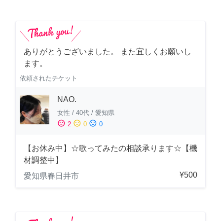
ありがとうございました。 また宜しくお願いし
ます。
依頼されたチケット
NAO.
女性
/
40代
/
愛知県
sentiment_satisfied
sentiment_neutral
sentiment_dissatisfied
2
0
0
【お休み中】☆歌ってみたの相談承ります☆【機
材調整中】
¥500
愛知県春日井市