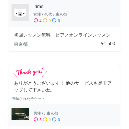
irime
女性
/
40代
/
東京都
sentiment_satisfied
sentiment_neutral
sentiment_dissatisfied
4
0
0
初回レッスン無料 ピアノオンラインレッスン
¥1,500
東京都
ありがとうございます！ 他のサービスも是非ア
ップして下さいね。
依頼されたチケット
男性
/
/
東京都
sentiment_satisfied
sentiment_neutral
sentiment_dissatisfied
3
0
0