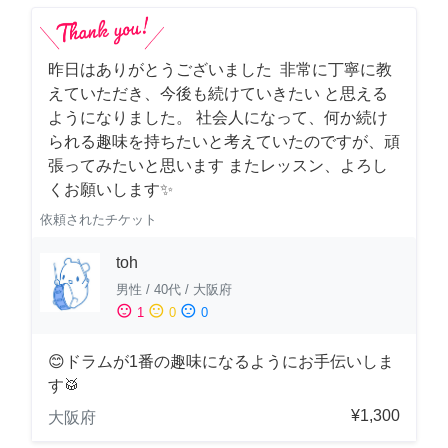
昨日はありがとうございました 非常に丁寧に教
えていただき、今後も続けていきたい と思える
ようになりました。 社会人になって、何か続け
られる趣味を持ちたいと考えていたのですが、頑
張ってみたいと思います またレッスン、よろし
くお願いします✨
依頼されたチケット
toh
男性
/
40代
/
大阪府
sentiment_satisfied
sentiment_neutral
sentiment_dissatisfied
1
0
0
😊ドラムが1番の趣味になるようにお手伝いしま
す🥁
¥1,300
大阪府