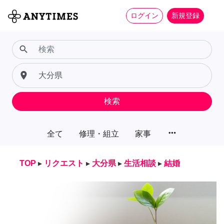
ログイン
新規登録
search
place
検索
more_horiz
全て
修理・組立
家事
TOP
▸
リクエスト
▸
大分県
▸
生活相談
▸
結婚