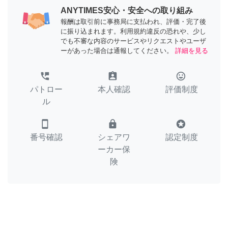
ANYTIMES安心・安全への取り組み
報酬は取引前に事務局に支払われ、評価・完了後
に振り込まれます。利用規約違反の恐れや、少し
でも不審な内容のサービスやリクエストやユーザ
ーがあった場合は通報してください。
詳細を見る
perm_phone_msg
assignment_ind
tag_faces
パトロー
本人確認
評価制度
ル
smartphone
lock
stars
番号確認
シェアワ
認定制度
ーカー保
険