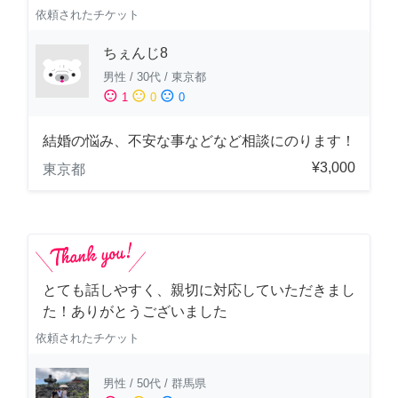
依頼されたチケット
ちぇんじ8
男性
/
30代
/
東京都
sentiment_satisfied
sentiment_neutral
sentiment_dissatisfied
1
0
0
結婚の悩み、不安な事などなど相談にのります！
¥3,000
東京都
とても話しやすく、親切に対応していただきまし
た！ありがとうございました
依頼されたチケット
男性
/
50代
/
群馬県