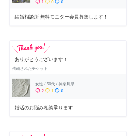
sentiment_satisfied
sentiment_neutral
sentiment_dissatisfied
1
0
0
結婚相談所 無料モニター会員募集します！
ありがとうございます！
依頼されたチケット
女性
/
50代
/
神奈川県
sentiment_satisfied
sentiment_neutral
sentiment_dissatisfied
2
1
0
婚活のお悩み相談承ります