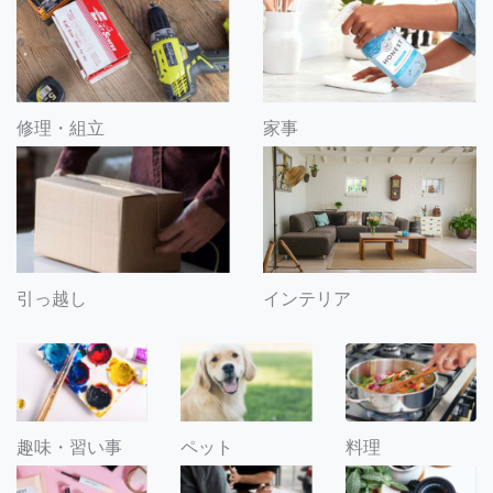
修理・組立
家事
引っ越し
インテリア
趣味・習い事
ペット
料理