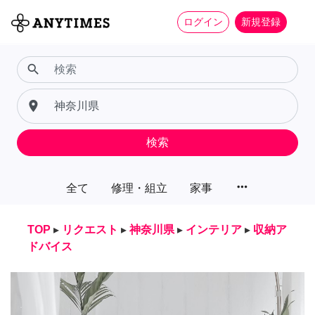
ログイン
新規登録
search
place
検索
more_horiz
全て
修理・組立
家事
TOP
▸
リクエスト
▸
神奈川県
▸
インテリア
▸
収納ア
ドバイス