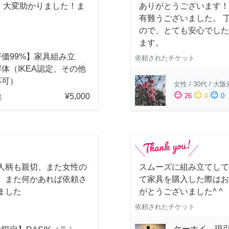
。大変助かりました！ま
ありがとうございます！
有難うございました。 
ので、とても安心でした
ます。
価99%】家具組み立
依頼されたチケット
体（IKEA認定、その他
応可）
女性
/
30代
/
大阪
sentiment_satisfied
sentiment_neutral
sentiment_dissatisfied
¥5,000
26
0
0
都
人柄も親切、また女性の
スムーズに組み立てして
 また何かあれば依頼さ
て家具を購入した際はお
ました
がとうございました^ ^
依頼されたチケット
ケーナイ 現