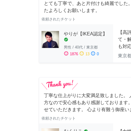
とても丁寧で、あと片付けも綺麗でした
たよろしくお願いします。
依頼されたチケット
【高評
やりが【IKEA認定】
て・解
check_circle
も対
男性
/
40代
/
東京都
sentiment_satisfied
sentiment_neutral
sentiment_dissatisfied
1876
13
0
東京
丁寧な仕上がりに大変満足致しました。 
方なので安心感もあり感謝しております。
せていただきます。 心より有難う御座い
依頼されたチケット