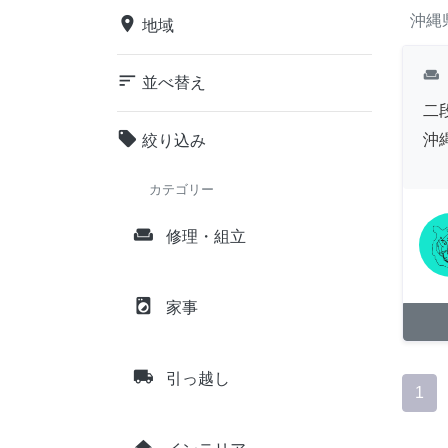
沖縄
place
地域
weekend
sort
並べ替え
二
local_offer
沖
絞り込み
カテゴリー
weekend
修理・組立
local_laundry_service
家事
local_shipping
引っ越し
1
home