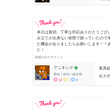
本日は親切、丁寧な対応ありがとうござい
み立てが出来ない状態で困っていたので本
た機会がありましたらお願いします＾＾
た！
依頼されたチケット
アニキング
check_circle
家具
男性
/
40代
/
栃木県
栃木
sentiment_satisfied
sentiment_neutral
sentiment_dissatisfied
12
0
0