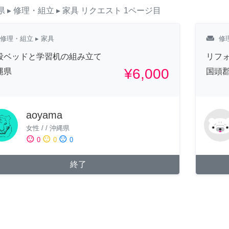
県
▸ 修理・組立
▸ 家具
リクエスト
1ページ目
weekend
修理・組立
▸ 家具
修
段ベッドと学習机の組み立て
リフ
¥6,000
縄県
国頭
aoyama
女性
/
/
沖縄県
sentiment_satisfied
sentiment_neutral
sentiment_dissatisfied
0
0
0
終了