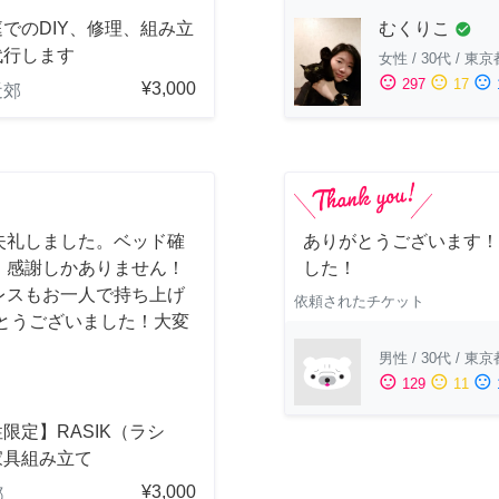
むくりこ
でのDIY、修理、組み立
check_circle
代行します
女性
/
30代
/
東京
sentiment_satisfied
sentiment_neutral
sentiment_dissatisfied
297
17
¥3,000
近郊
失礼しました。ベッド確
ありがとうございます！
、感謝しかありません！
した！
レスもお一人で持ち上げ
依頼されたチケット
とうございました！大変
男性
/
30代
/
東京
sentiment_satisfied
sentiment_neutral
sentiment_dissatisfied
129
11
限定】RASIK（ラシ
家具組み立て
¥3,000
都