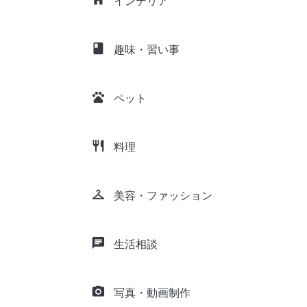
インテリア
class
趣味・習い事
pets
ペット
restaurant
料理
checkroom
美容・ファッション
chat
生活相談
camera_alt
写真・動画制作