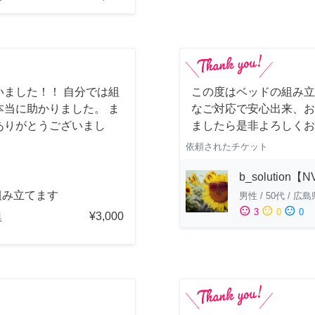
ました！！ 自分では組
この度はベッドの組み立
当に助かりました。 ま
なご対応で安心出来、お
ありがとうございまし
ましたら是非よろしくお
依頼されたチケット
b_solution【
組み立てます
男性
/
50代
/
広島
sentiment_satisfied
sentiment_neutral
sentiment_dissatisfied
3
0
0
¥3,000
県