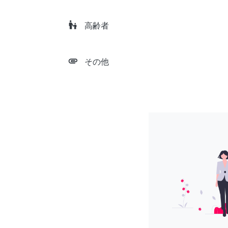
escalator_warning
高齢者
attachment
その他