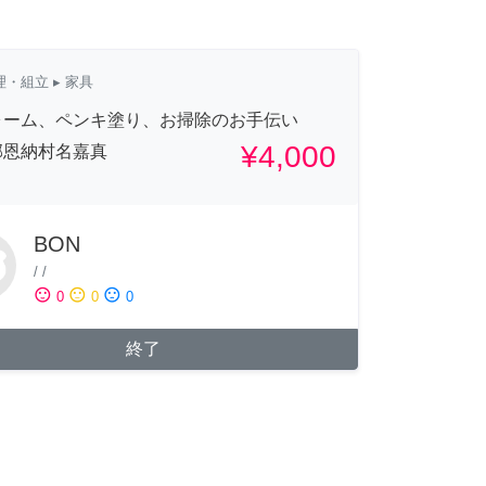
理・組立
▸ 家具
ォーム、ペンキ塗り、お掃除のお手伝い
¥4,000
郡恩納村名嘉真
BON
/
/
sentiment_satisfied
sentiment_neutral
sentiment_dissatisfied
0
0
0
終了