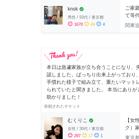
ご家庭
knsk
check_circle
て等
男性
/
50代
/
東京都
sentiment_satisfied
sentiment_neutral
sentiment_dissatisfied
1670
49
4
関東
本日は急遽家族が立ち合うことになり、
認しました。ばっちり出来上がっており
手慣れた様子で組み立て、重たいマット
られていたと聞きました。 本当にありが
助かりました！
依頼されたチケット
むくりこ
【女性
check_circle
ク）
女性
/
30代
/
東京都
sentiment_satisfied
sentiment_neutral
sentiment_dissatisfied
297
17
1
東京