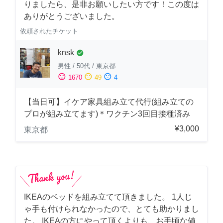
りましたら、是非お願いしたい方です！この度は
ありがとうございました。
依頼されたチケット
knsk
check_circle
男性
/
50代
/
東京都
sentiment_satisfied
sentiment_neutral
sentiment_dissatisfied
1670
49
4
【当日可】イケア家具組み立て代行(組み立ての
プロが組み立てます)＊ワクチン3回目接種済み
¥3,000
東京都
IKEAのベッドを組み立てて頂きました。 1人じ
ゃ手も付けられなかったので、とても助かりまし
た。 IKEAの方にやって頂くよりも、お手頃な値