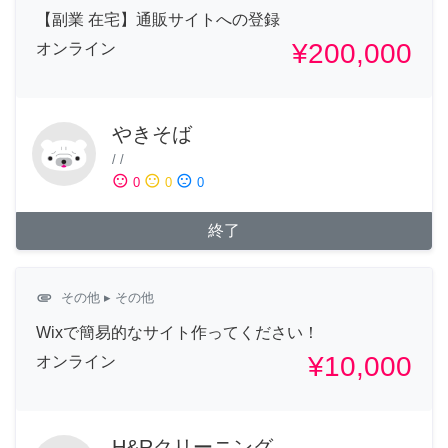
【副業 在宅】通販サイトへの登録
¥200,000
オンライン
やきそば
/
/
sentiment_satisfied
sentiment_neutral
sentiment_dissatisfied
0
0
0
終了
attachment
その他
▸ その他
Wixで簡易的なサイト作ってください！
¥10,000
オンライン
H&Rクリーニング