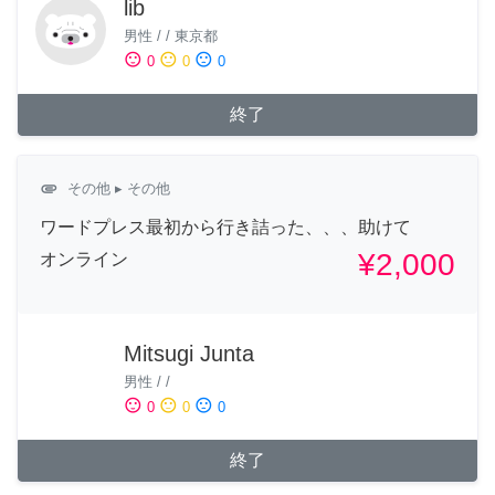
lib
男性
/
/
東京都
sentiment_satisfied
sentiment_neutral
sentiment_dissatisfied
0
0
0
終了
attachment
その他
▸ その他
ワードプレス最初から行き詰った、、、助けて
¥2,000
オンライン
Mitsugi Junta
男性
/
/
sentiment_satisfied
sentiment_neutral
sentiment_dissatisfied
0
0
0
終了