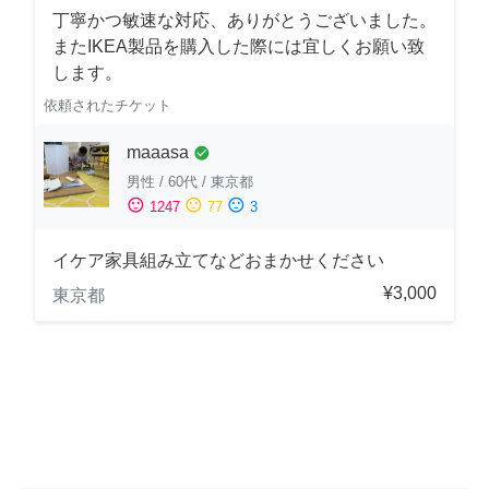
丁寧かつ敏速な対応、ありがとうございました。
またIKEA製品を購入した際には宜しくお願い致
します。
依頼されたチケット
maaasa
check_circle
男性
/
60代
/
東京都
sentiment_satisfied
sentiment_neutral
sentiment_dissatisfied
1247
77
3
イケア家具組み立てなどおまかせください
¥3,000
東京都