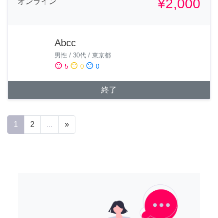
¥2,000
オンライン
Abcc
男性
/
30代
/
東京都
sentiment_satisfied
sentiment_neutral
sentiment_dissatisfied
5
0
0
終了
1
2
...
»