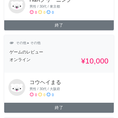
男性
/
30代
/
東京都
sentiment_satisfied
sentiment_neutral
sentiment_dissatisfied
0
0
0
終了
attachment
その他
▸ その他
ゲームのレビュー
¥10,000
オンライン
コウヘイまる
男性
/
30代
/
大阪府
sentiment_satisfied
sentiment_neutral
sentiment_dissatisfied
0
0
0
終了