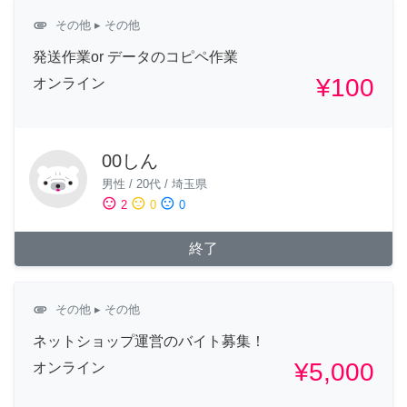
attachment
その他
▸ その他
発送作業or データのコピペ作業
¥100
オンライン
00しん
男性
/
20代
/
埼玉県
sentiment_satisfied
sentiment_neutral
sentiment_dissatisfied
2
0
0
終了
attachment
その他
▸ その他
ネットショップ運営のバイト募集！
¥5,000
オンライン