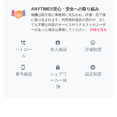
ANYTIMES安心・安全への取り組み
報酬は取引前に事務局に支払われ、評価・完了後
に振り込まれます。利用規約違反の恐れや、少し
でも不審な内容のサービスやリクエストやユーザ
ーがあった場合は通報してください。
詳細を見る
perm_phone_msg
assignment_ind
tag_faces
パトロー
本人確認
評価制度
ル
smartphone
lock
stars
番号確認
シェアワ
認定制度
ーカー保
険