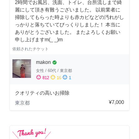
2時間でお風呂、洗面、トイレ、台所流しまで綺
麗にして頂き有難うございました。 以前業者に
掃除してもらった時よりも赤カビなどの汚れがし
っかりと落ちていてびっくりしました！ 本当に
ありがとうございました。 またよろしくお願い
申し上げますm(_ _)m
依頼されたチケット
makon
check_circle
女性
/
60代
/
東京都
sentiment_satisfied
sentiment_neutral
sentiment_dissatisfied
812
16
1
クオリティの高いお掃除
¥7,000
東京都