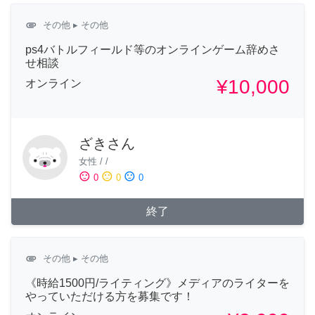
attachment
その他
▸ その他
ps4バトルフィールド等のオンラインゲーム辞めさ
せ相談
¥10,000
オンライン
ざきさん
女性
/
/
sentiment_satisfied
sentiment_neutral
sentiment_dissatisfied
0
0
0
終了
attachment
その他
▸ その他
《時給1500円/ライティング》メディアのライターを
やっていただける方を募集です！