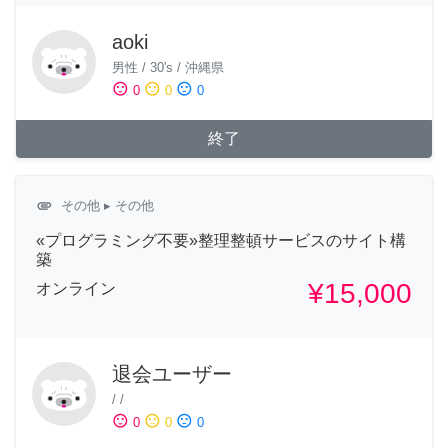
aoki
男性
/
30's
/
沖縄県
sentiment_satisfied
sentiment_neutral
sentiment_dissatisfied
0
0
0
終了
attachment
その他
▸ その他
«プログラミング不要»整理整頓サービスのサイト構
築
¥15,000
オンライン
退会ユーザー
/
/
sentiment_satisfied
sentiment_neutral
sentiment_dissatisfied
0
0
0