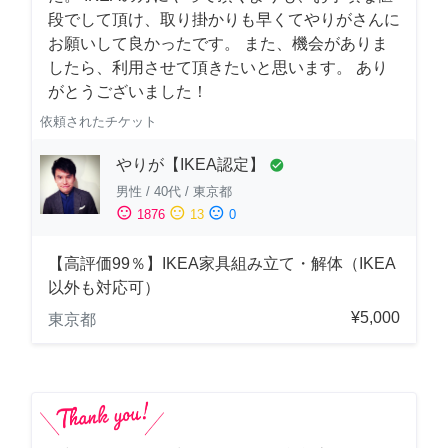
段でして頂け、取り掛かりも早くてやりがさんに
お願いして良かったです。 また、機会がありま
したら、利用させて頂きたいと思います。 あり
がとうございました！
依頼されたチケット
やりが【IKEA認定】
check_circle
男性
/
40代
/
東京都
sentiment_satisfied
sentiment_neutral
sentiment_dissatisfied
1876
13
0
【高評価99％】IKEA家具組み立て・解体（IKEA
以外も対応可）
¥5,000
東京都