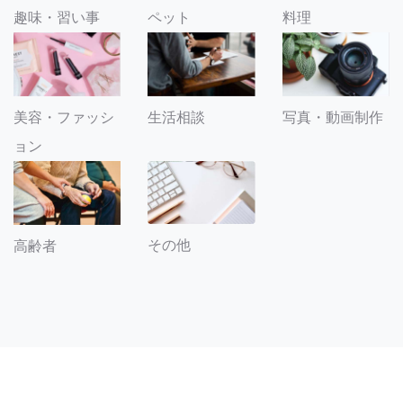
趣味・習い事
ペット
料理
美容・ファッシ
生活相談
写真・動画制作
ョン
その他
高齢者