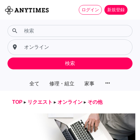
ログイン
新規登録
search
place
検索
more_horiz
全て
修理・組立
家事
TOP
▸
リクエスト
▸
オンライン
▸
その他