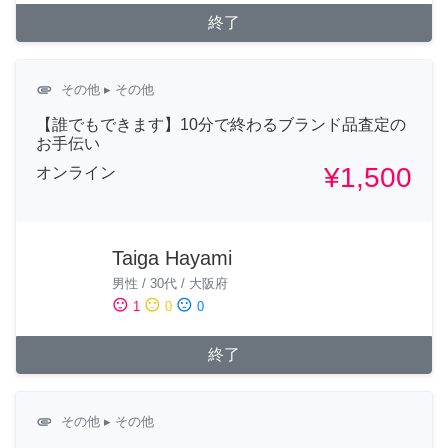
終了
attachment
その他
▸ その他
【誰でもできます】10分で終わるブランド品査定の
お手伝い
¥1,500
オンライン
Taiga Hayami
男性
/
30代
/
大阪府
sentiment_satisfied
sentiment_neutral
sentiment_dissatisfied
1
0
0
終了
attachment
その他
▸ その他