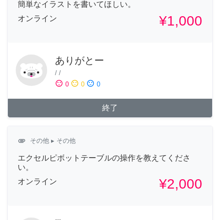
簡単なイラストを書いてほしい。
¥1,000
オンライン
ありがとー
/
/
sentiment_satisfied
sentiment_neutral
sentiment_dissatisfied
0
0
0
終了
attachment
その他
▸ その他
エクセルピボットテーブルの操作を教えてくださ
い。
¥2,000
オンライン