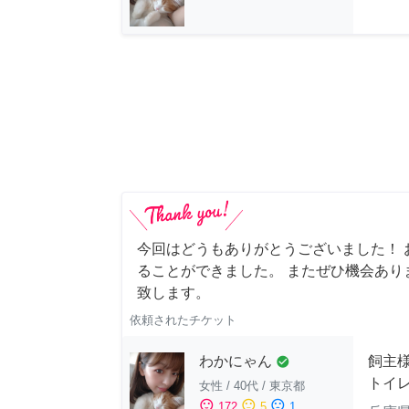
今回はどうもありがとうございました！ 
ることができました。 またぜひ機会あり
致します。
依頼されたチケット
わかにゃん
飼主
check_circle
トイ
女性
/
40代
/
東京都
sentiment_satisfied
sentiment_neutral
sentiment_dissatisfied
172
5
1