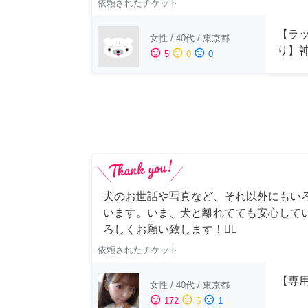
依頼されたチケット
【ラッ
女性
/
40代
/
東京都
り】
sentiment_satisfied
sentiment_neutral
sentiment_dissatisfied
5
0
0
犬のお世話や写真など、それ以外にもい
います。いま、犬と離れてても安心して
ろしくお願い致します！🙇‍♂️
依頼されたチケット
【専用
女性
/
40代
/
東京都
sentiment_satisfied
sentiment_neutral
sentiment_dissatisfied
172
5
1