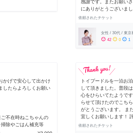
感謝です。またお願いさ
にありがとうございまし
依頼されたチケット
女性
/
30代
/
東京
sentiment_satisfied
sentiment_neutral
sentiment_dissatisfied
42
0
1
おかげで安心して出かけ
トイプードルを一泊お泊
ましたらよろしくお願い
して頂きました。普段は
心をひらいてたようです
らせて頂けたのでこちら
がとうございます。 ま
宜しくお願いします！ 
様ご不在時ねこちゃんの
レ掃除やごはん補充等
依頼されたチケット