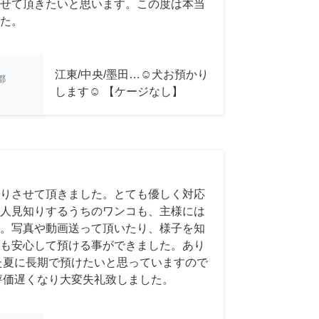
せて頂きたいと思います。この度は本当
た。
江東/中央/墨田…☺︎犬お預かり
都
します☺︎ 【ケージなし】
りさせて頂きました。とても優しく対応
人見知りするうちのワンコも、主様には
。写真や動画送って頂いたり、様子を知
も安心して預ける事ができました。あり
た夏に長期で預けたいと思っていますので
評価遅くなり大変失礼致しました。