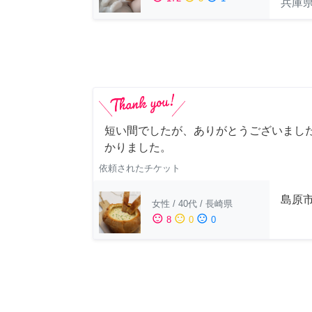
兵庫
短い間でしたが、ありがとうございました
かりました。
依頼されたチケット
島原
女性
/
40代
/
長崎県
sentiment_satisfied
sentiment_neutral
sentiment_dissatisfied
8
0
0