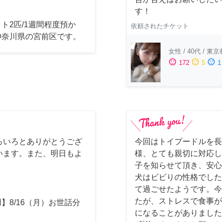
す！
ト2匹/1週間程度預か
依頼されたチケット
神奈川県の宮前区です。
女性
/
40代
/
東京
sentiment_satisfied
sentiment_neutral
sentiment_dissatisfied
172
5
1
ろいろとありがとうござ
今回はトイプードルを長
います。また、明日もよ
様、とても親切に対応し
子を知らせて頂き、安心
犬はビビりの性格でした
て過ごせたようです。今
たが、ストレスで食事が
】8/16（月）お世話分
になることがありました