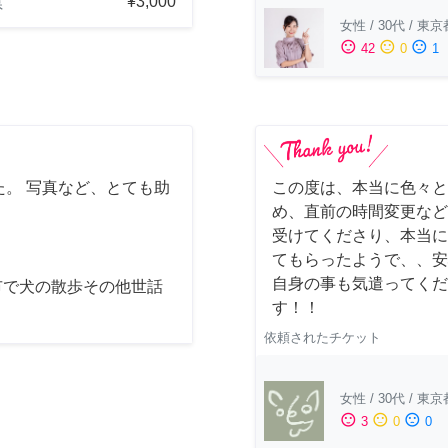
¥3,000
県
女性
/
30代
/
東京
sentiment_satisfied
sentiment_neutral
sentiment_dissatisfied
42
0
1
。 写真など、とても助
この度は、本当に色々と
め、直前の時間変更など
受けてくださり、本当に
てもらったようで、、安
自身の事も気遣ってくだ
市で犬の散歩その他世話
す！！
依頼されたチケット
女性
/
30代
/
東京
sentiment_satisfied
sentiment_neutral
sentiment_dissatisfied
3
0
0