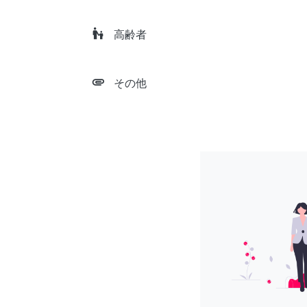
escalator_warning
高齢者
attachment
その他