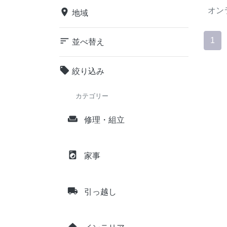
オン
place
地域
sort
1
並べ替え
local_offer
絞り込み
カテゴリー
weekend
修理・組立
local_laundry_service
家事
local_shipping
引っ越し
home