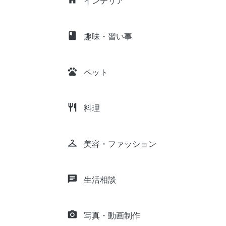
インテリア
class
趣味・習い事
pets
ペット
restaurant
料理
checkroom
美容・ファッション
chat
生活相談
camera_alt
写真・動画制作