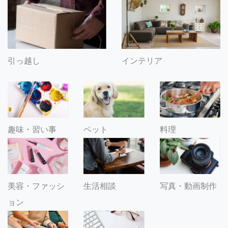
引っ越し
インテリア
趣味・習い事
ペット
料理
美容・ファッシ
生活相談
写真・動画制作
ョン