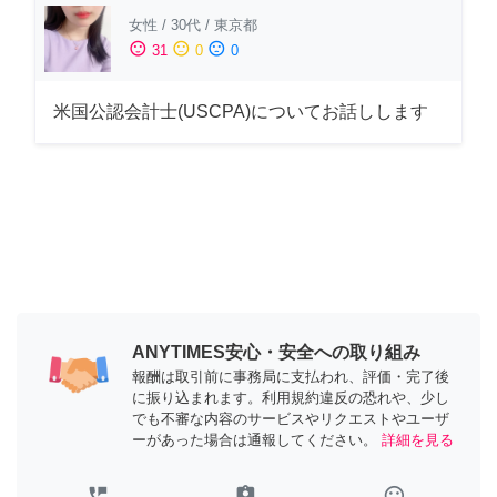
女性
/
30代
/
東京都
sentiment_satisfied
sentiment_neutral
sentiment_dissatisfied
31
0
0
米国公認会計士(USCPA)についてお話しします
ANYTIMES安心・安全への取り組み
報酬は取引前に事務局に支払われ、評価・完了後
に振り込まれます。利用規約違反の恐れや、少し
でも不審な内容のサービスやリクエストやユーザ
ーがあった場合は通報してください。
詳細を見る
perm_phone_msg
assignment_ind
tag_faces