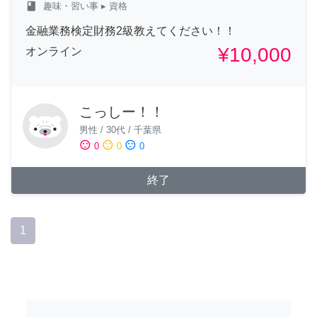
class
趣味・習い事
▸ 資格
金融業務検定財務2級教えてください！！
¥10,000
オンライン
こっしー！！
男性
/
30代
/
千葉県
sentiment_satisfied
sentiment_neutral
sentiment_dissatisfied
0
0
0
終了
1