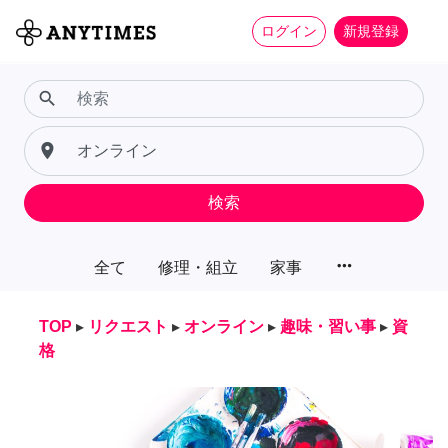
ログイン
新規登録
search
place
検索
more_horiz
全て
修理・組立
家事
TOP
▸
リクエスト
▸
オンライン
▸
趣味・習い事
▸
資
格