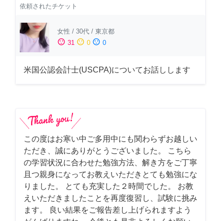
依頼されたチケット
女性
/
30代
/
東京都
sentiment_satisfied
sentiment_neutral
sentiment_dissatisfied
31
0
0
米国公認会計士(USCPA)についてお話しします
この度はお寒い中ご多用中にも関わらずお越しい
ただき、誠にありがとうございました。 こちら
の学習状況に合わせた勉強方法、解き方をご丁寧
且つ親身になってお教えいただきとても勉強にな
りました。 とても充実した２時間でした。 お教
えいただきましたことを再度復習し、試験に挑み
ます。 良い結果をご報告差し上げられますよう