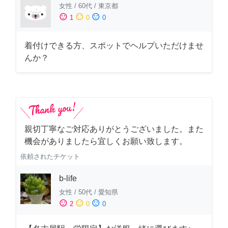
女性
/
60代
/
東京都
sentiment_satisfied
sentiment_neutral
sentiment_dissatisfied
1
0
0
着付けできる方、スポットでヘルプいただけませ
んか？
親切丁寧なご対応ありがとうございました。また
機会がありましたら宜しくお願い致します。
依頼されたチケット
b-life
女性
/
50代
/
愛知県
sentiment_satisfied
sentiment_neutral
sentiment_dissatisfied
2
0
0