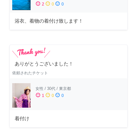
sentiment_satisfied
sentiment_neutral
sentiment_dissatisfied
2
0
0
浴衣、着物の着付け致します！
ありがとうございました！
依頼されたチケット
女性
/
30代
/
東京都
sentiment_satisfied
sentiment_neutral
sentiment_dissatisfied
1
0
0
着付け