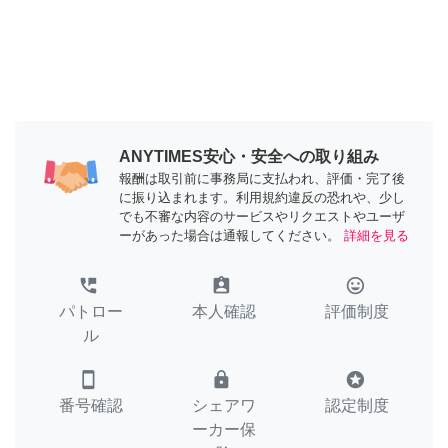
ANYTIMES安心・安全への取り組み
報酬は取引前に事務局に支払われ、評価・完了後
に振り込まれます。利用規約違反の恐れや、少し
でも不審な内容のサービスやリクエストやユーザ
ーがあった場合は通報してください。
詳細を見る
perm_phone_msg
assignment_ind
tag_faces
パトロー
本人確認
評価制度
ル
smartphone
lock
stars
番号確認
シェアワ
認定制度
ーカー保