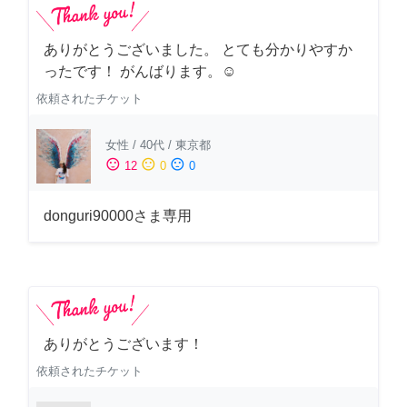
ありがとうございました。 とても分かりやすか
ったです！ がんばります。☺️
依頼されたチケット
女性
/
40代
/
東京都
sentiment_satisfied
sentiment_neutral
sentiment_dissatisfied
12
0
0
donguri90000さま専用
ありがとうございます！
依頼されたチケット