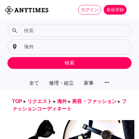
ログイン
新規登録
search
place
検索
more_horiz
全て
修理・組立
家事
TOP
▸
リクエスト
▸
海外
▸
美容・ファッション
▸
フ
ァッションコーディネート