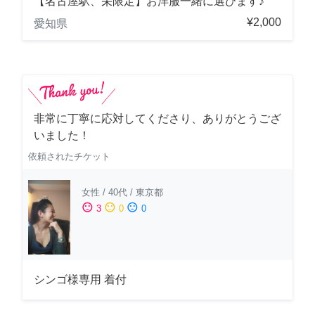
【名古屋駅、栄限定】お洋服一緒に選びます♪
¥2,000
愛知県
非常に丁寧に応対してくださり、ありがとうござ
いました！
依頼されたチケット
女性
/
40代
/
東京都
sentiment_satisfied
sentiment_neutral
sentiment_dissatisfied
3
0
0
シンゴ様専用 着付