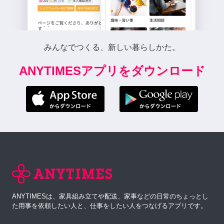
みんなでつくる、新しい暮らしかた。
ANYTIMESアプリをダウンロード
ANYTIMESは、家具組み立てや配送、家事などの日常のちょっとし
た用事を依頼したい人と、仕事をしたい人をつなげるアプリです。