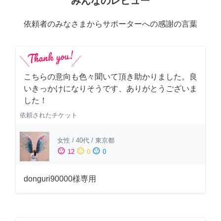
みんなのレビュー
依頼者のみなさまからサポーターへの感謝の言葉
こちらの意向も色々聞いて頂き助かりました。良
いきっかけになりそうです、ありがとうございま
した！
依頼されたチケット
女性
/
40代
/
東京都
sentiment_satisfied
sentiment_neutral
sentiment_dissatisfied
12
0
0
donguri90000様専用