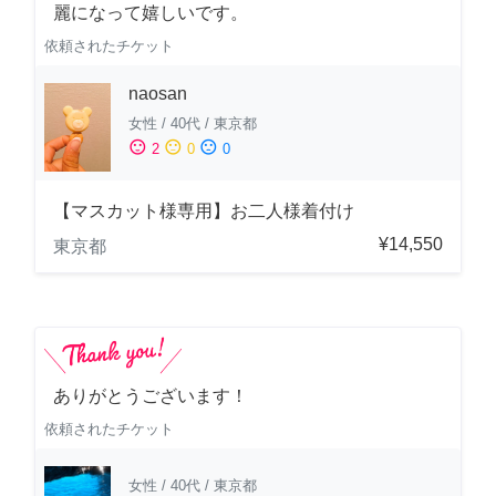
麗になって嬉しいです。
依頼されたチケット
naosan
女性
/
40代
/
東京都
sentiment_satisfied
sentiment_neutral
sentiment_dissatisfied
2
0
0
【マスカット様専用】お二人様着付け
¥14,550
東京都
ありがとうございます！
依頼されたチケット
女性
/
40代
/
東京都