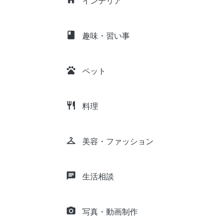
インテリア
class
趣味・習い事
pets
ペット
restaurant
料理
checkroom
美容・ファッション
chat
生活相談
camera_alt
写真・動画制作