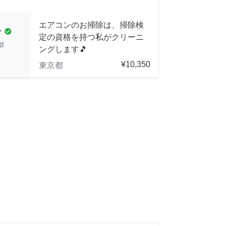
エアコンのお掃除は、掃除検
ン
check_circle
定の資格を持つ私がクリーニ
都
ングします🎵
¥10,350
東京都