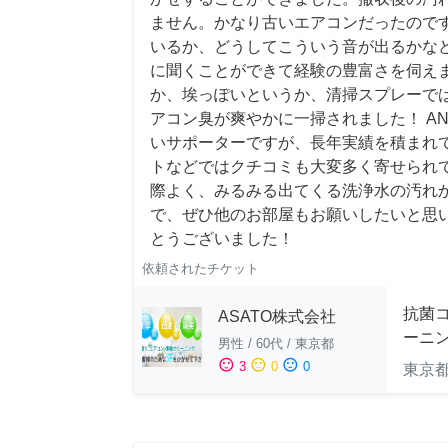
ません。かなり古いエアコンだったので
いるか、どうしてこういう音が出るかな
に聞くことができて経験の豊富さを伺え
か、埃っぽいというか、清掃スプレーで
アコン臭が爽やかに一掃されました！ AN
いサポーターですが、長年実績を積まれ
トなどではクチコミも大変多く寄せられ
際よく、みるみる出てくる洗浄水の汚れ
で、ぜひ他のお部屋もお願いしたいと思
とうございました！
依頼されたチケット
抗菌
ASATO株式会社
ーニ
男性
/
60代
/
東京都
sentiment_satisfied
sentiment_neutral
sentiment_dissatisfied
3
0
0
東京