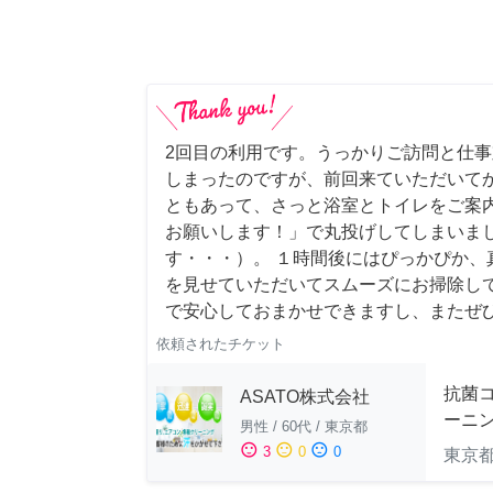
2回目の利用です。うっかりご訪問と仕
しまったのですが、前回来ていただいて
ともあって、さっと浴室とトイレをご案
お願いします！」で丸投げしてしまいま
す・・・）。 １時間後にはぴっかぴか、
を見せていただいてスムーズにお掃除し
で安心しておまかせできますし、またぜ
依頼されたチケット
抗菌
ASATO株式会社
ーニ
男性
/
60代
/
東京都
sentiment_satisfied
sentiment_neutral
sentiment_dissatisfied
3
0
0
東京