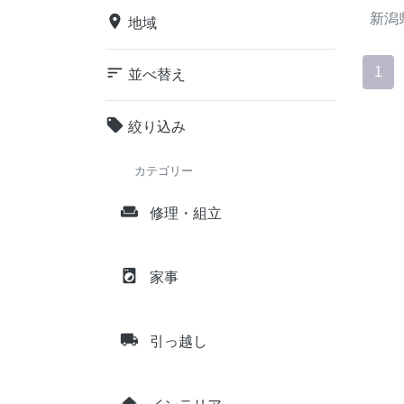
新潟
place
地域
sort
1
並べ替え
local_offer
絞り込み
カテゴリー
weekend
修理・組立
local_laundry_service
家事
local_shipping
引っ越し
home