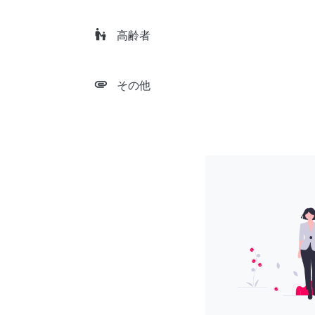
escalator_warning
高齢者
attachment
その他