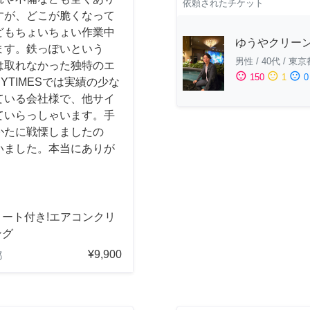
依頼されたチケット
すが、どこが脆くなって
どもちょいちょい作業中
ゆうやクリー
ます。鉄っぽいという
男性
/
40代
/
東京
は取れなかった独特のエ
sentiment_satisfied
sentiment_neutral
sentiment_dissatisfied
150
1
0
YTIMESでは実績の少な
ている会社様で、他サイ
ていらっしゃいます。手
かたに戦慄しましたの
いました。本当にありが
コート付き!エアコンクリ
ング
¥9,900
都