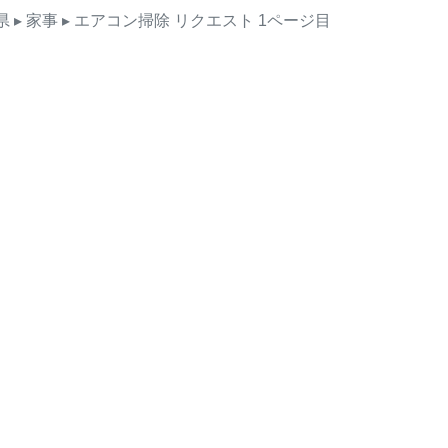
県
▸ 家事
▸ エアコン掃除
リクエスト
1ページ目