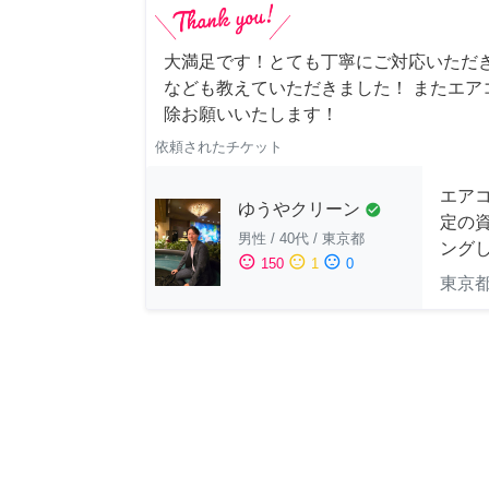
大満足です！とても丁寧にご対応いただ
なども教えていただきました！ またエア
除お願いいたします！
依頼されたチケット
エア
ゆうやクリーン
check_circle
定の
男性
/
40代
/
東京都
ングし
sentiment_satisfied
sentiment_neutral
sentiment_dissatisfied
150
1
0
東京