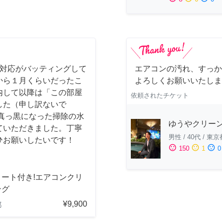
事対応がバッティングして
エアコンの汚れ、すっか
から１月くらいだったこ
よろしくお願いいたしま
内して以降は「この部屋
依頼されたチケット
した（申し訳ないで
真っ黒になった掃除の水
ゆうやクリー
ていただきました。丁寧
男性
/
40代
/
東京
ひお願いしたいです！
sentiment_satisfied
sentiment_neutral
sentiment_dissatisfied
150
1
0
コート付き!エアコンクリ
ング
¥9,900
都