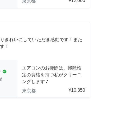
¥12,000
東京都
りきれいにしていただき感動です！また
す！
エアコンのお掃除は、掃除検
ン
check_circle
定の資格を持つ私がクリーニ
都
ングします🎵
¥10,350
東京都