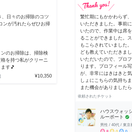
き、日々のお掃除のコツ
繁忙期にもかかわらず、
コンが汚れたらぜひお掃
いただきました。事前に
いたので、作業中は席を
ることができました。ス
もこらされていました。
ども教えていただきまし
コンのお掃除は、掃除検
いただいたので、プロフ
資格を持つ私がクリーニ
ります。プロフィール写
ます🎵
が、非常にはきはきと気
¥10,350
都
しょにこちらの気持ちま
また機会がありましたら
依頼されたチケット
ハウスウォッシ
ルーポート
check_circle
男性
/
40代
/
東京
sentiment_satisfied
sentiment_neutral
sentiment_dissatisfied
8
0
0