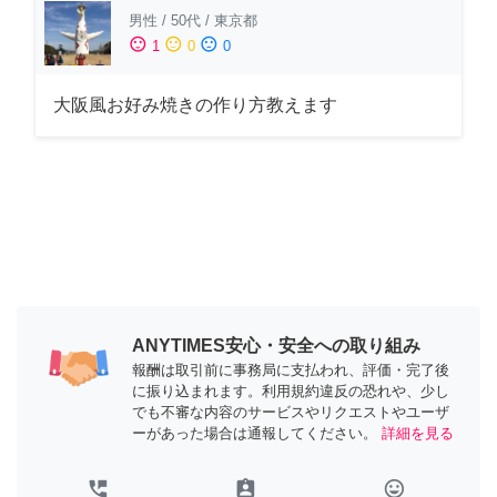
男性
/
50代
/
東京都
sentiment_satisfied
sentiment_neutral
sentiment_dissatisfied
1
0
0
大阪風お好み焼きの作り方教えます
ANYTIMES安心・安全への取り組み
報酬は取引前に事務局に支払われ、評価・完了後
に振り込まれます。利用規約違反の恐れや、少し
でも不審な内容のサービスやリクエストやユーザ
ーがあった場合は通報してください。
詳細を見る
perm_phone_msg
assignment_ind
tag_faces