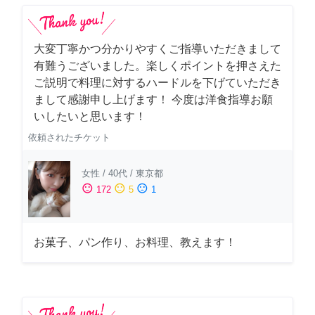
大変丁寧かつ分かりやすくご指導いただきまして
有難うございました。楽しくポイントを押さえた
ご説明で料理に対するハードルを下げていただき
まして感謝申し上げます！ 今度は洋食指導お願
いしたいと思います！
依頼されたチケット
女性
/
40代
/
東京都
sentiment_satisfied
sentiment_neutral
sentiment_dissatisfied
172
5
1
お菓子、パン作り、お料理、教えます！