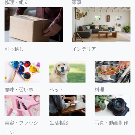
修理・組立
家事
引っ越し
インテリア
趣味・習い事
ペット
料理
美容・ファッシ
生活相談
写真・動画制作
ョン