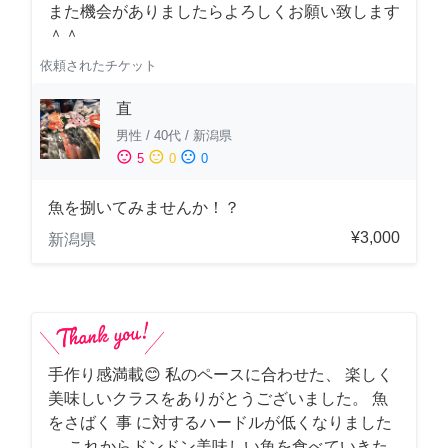
また機会がありましたらよろしくお願い致します
＾＾
依頼されたチケット
直
男性
/
40代
/
新潟県
sentiment_satisfied
sentiment_neutral
sentiment_dissatisfied
5
0
0
魚を捌いてみませんか！？
¥3,000
新潟県
手作り感満載😊 私のペースに合わせた、 楽しく
美味しいクラスをありがとうございました。 魚
をさばく 事 に対するハードルが低くなりました
。 これからドンドン美味しい魚を食べていきた