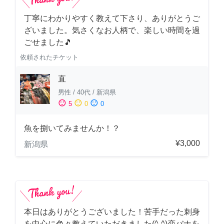
丁寧にわかりやすく教えて下さり、ありがとうご
ざいました。気さくなお人柄で、楽しい時間を過
ごせました🎵
依頼されたチケット
直
男性
/
40代
/
新潟県
sentiment_satisfied
sentiment_neutral
sentiment_dissatisfied
5
0
0
魚を捌いてみませんか！？
¥3,000
新潟県
本日はありがとうございました！苦手だった刺身
を中心に色々教えていただきました(^-^)恋バナを