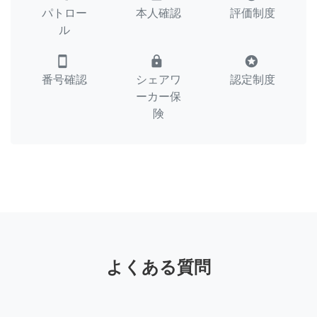
パトロー
本人確認
評価制度
ル
smartphone
lock
stars
番号確認
シェアワ
認定制度
ーカー保
険
よくある質問