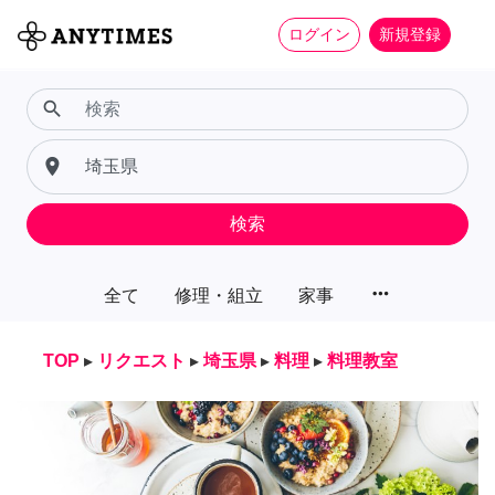
ログイン
新規登録
search
place
検索
more_horiz
全て
修理・組立
家事
TOP
▸
リクエスト
▸
埼玉県
▸
料理
▸
料理教室