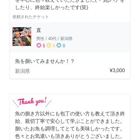
したり、終始楽しかったです(笑)
依頼されたチケット
直
男性
/
40代
/
新潟県
sentiment_satisfied
sentiment_neutral
sentiment_dissatisfied
5
0
0
魚を捌いてみませんか！？
¥3,000
新潟県
魚の捌き方以外にも包丁の使い方も教えて頂き終
始、親切丁寧で安心して学ぶことができました。
捌いたお魚も調理してとても美味しかったです。
色々とお気遣いも頂きありがとうございました。