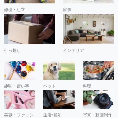
修理・組立
家事
引っ越し
インテリア
趣味・習い事
ペット
料理
美容・ファッシ
生活相談
写真・動画制作