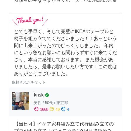
依頼者のみなさまからサポーターへの感謝の言葉
とても手早く、そして完璧にIKEAのテーブルと
椅子を組み立ててくださいました！！あっという
間に出来上がったのでびっくりしました。 年内
にという急なお願いにも関わらずすぐに来てくだ
さり、本当に感謝しております。 また機会があ
りましたら、是非お願いしたい方です！この度は
ありがとうございました。
依頼されたチケット
knsk
check_circle
男性
/
50代
/
東京都
sentiment_satisfied
sentiment_neutral
sentiment_dissatisfied
1668
49
4
【当日可】イケア家具組み立て代行(組み立ての
プロが組み立てます)＊ワクチン3回目接種済み