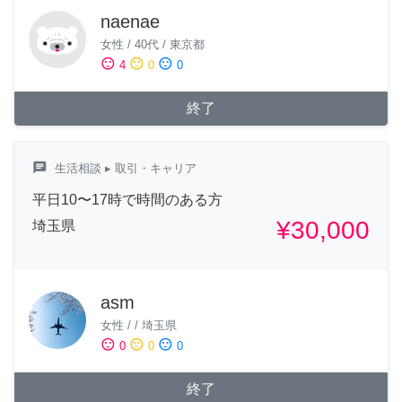
naenae
女性
/
40代
/
東京都
sentiment_satisfied
sentiment_neutral
sentiment_dissatisfied
4
0
0
終了
chat
生活相談
▸ 取引・キャリア
平日10〜17時で時間のある方
¥30,000
埼玉県
asm
女性
/
/
埼玉県
sentiment_satisfied
sentiment_neutral
sentiment_dissatisfied
0
0
0
終了