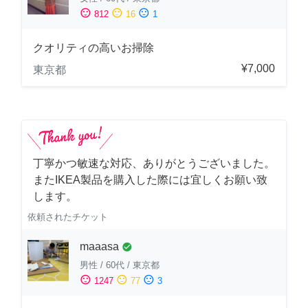
sentiment_satisfied
sentiment_neutral
sentiment_dissatisfied
812
16
1
クオリティの高いお掃除
¥7,000
東京都
丁寧かつ敏速な対応、ありがとうございました。
またIKEA製品を購入した際には宜しくお願い致
します。
依頼されたチケット
maaasa
check_circle
男性
/
60代
/
東京都
sentiment_satisfied
sentiment_neutral
sentiment_dissatisfied
1247
77
3