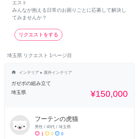
エスト
みんなが抱える日常のお困りごとに応募して解決し
てみませんか？
リクエストをする
埼玉県
リクエスト
1ページ目
home
インテリア
▸ 屋外インテリア
ガゼボの組み立て
¥150,000
埼玉県
フーテンの虎猫
男性
/
40代
/
埼玉県
sentiment_satisfied
sentiment_neutral
sentiment_dissatisfied
1
0
0