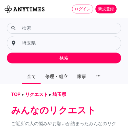
ログイン
新規登録
search
place
検索
more_horiz
全て
修理・組立
家事
TOP
▸
リクエスト
▸
埼玉県
みんなのリクエスト
ご近所の人の悩みやお願いが詰まったみんなのリク