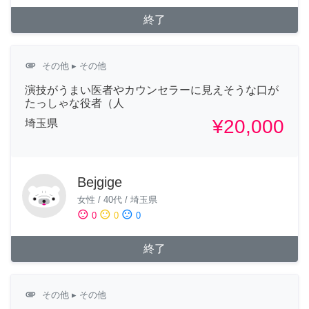
終了
attachment
その他
▸ その他
演技がうまい医者やカウンセラーに見えそうな口が
たっしゃな役者（人
¥20,000
埼玉県
Bejgige
女性
/
40代
/
埼玉県
sentiment_satisfied
sentiment_neutral
sentiment_dissatisfied
0
0
0
終了
attachment
その他
▸ その他