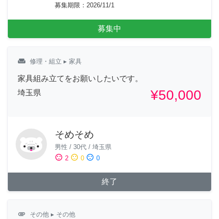
募集期限
：
2026/11/1
募集中
weekend
修理・組立
▸ 家具
家具組み立てをお願いしたいです。
¥50,000
埼玉県
そめそめ
男性
/
30代
/
埼玉県
sentiment_satisfied
sentiment_neutral
sentiment_dissatisfied
2
0
0
終了
attachment
その他
▸ その他