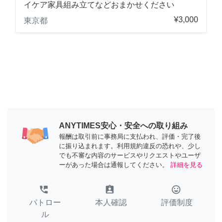
イケア家具組み立てなどおまかせください
¥3,000
東京都
ANYTIMES安心・安全への取り組み
報酬は取引前に事務局に支払われ、評価・完了後
に振り込まれます。利用規約違反の恐れや、少し
でも不審な内容のサービスやリクエストやユーザ
ーがあった場合は通報してください。
詳細を見る
perm_phone_msg
assignment_ind
tag_faces
パトロー
本人確認
評価制度
ル