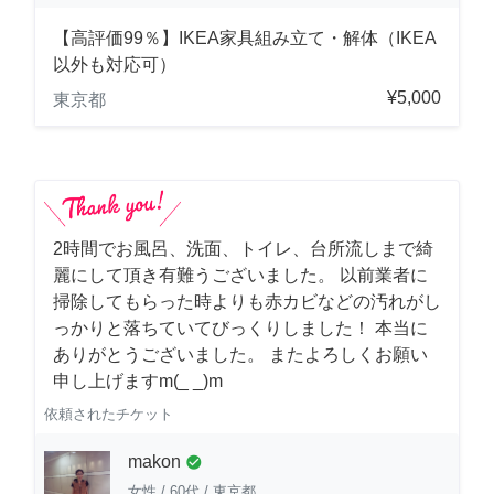
【高評価99％】IKEA家具組み立て・解体（IKEA
以外も対応可）
¥5,000
東京都
2時間でお風呂、洗面、トイレ、台所流しまで綺
麗にして頂き有難うございました。 以前業者に
掃除してもらった時よりも赤カビなどの汚れがし
っかりと落ちていてびっくりしました！ 本当に
ありがとうございました。 またよろしくお願い
申し上げますm(_ _)m
依頼されたチケット
makon
check_circle
女性
/
60代
/
東京都