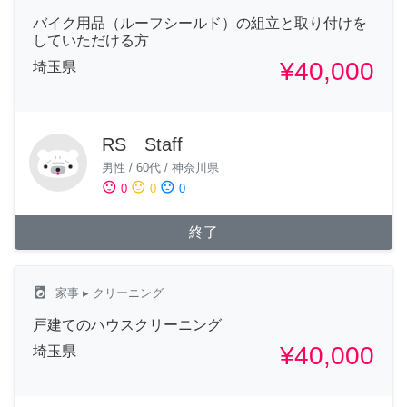
バイク用品（ルーフシールド）の組立と取り付けを
していただける方
¥40,000
埼玉県
RS Staff
男性
/
60代
/
神奈川県
sentiment_satisfied
sentiment_neutral
sentiment_dissatisfied
0
0
0
終了
local_laundry_service
家事
▸ クリーニング
戸建てのハウスクリーニング
¥40,000
埼玉県