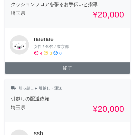
クッションフロアを張るお手伝いと指導
¥20,000
埼玉県
naenae
女性
/
40代
/
東京都
sentiment_satisfied
sentiment_neutral
sentiment_dissatisfied
4
0
0
終了
local_shipping
引っ越し
▸ 引越し・運送
引越しの配送依頼
¥20,000
埼玉県
ssh