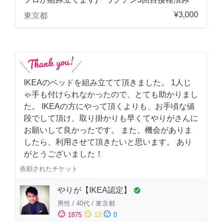
¥3,000
東京都
IKEAのベッドを組み立てて頂きました。 1人じ
ゃ手も付けられなかったので、とても助かりまし
た。 IKEAの方にやって頂くよりも、お手頃な値
段でして頂け、取り掛かりも早くてやりがさんに
お願いして良かったです。 また、機会がありま
したら、利用させて頂きたいと思います。 あり
がとうございました！
依頼されたチケット
やりが【IKEA認定】
check_circle
男性
/
40代
/
東京都
sentiment_satisfied
sentiment_neutral
sentiment_dissatisfied
1875
13
0