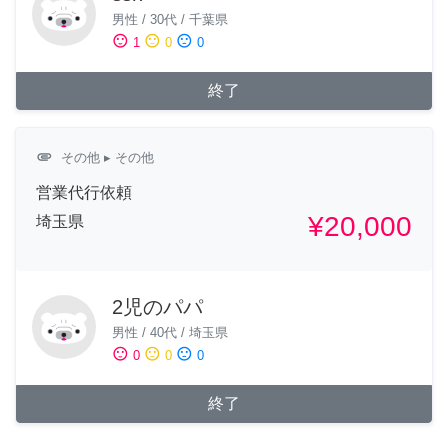
男性
/
30代
/
千葉県
sentiment_satisfied
sentiment_neutral
sentiment_dissatisfied
1
0
0
終了
attachment
その他
▸ その他
営業代行依頼
¥20,000
埼玉県
2児のパパ
男性
/
40代
/
埼玉県
sentiment_satisfied
sentiment_neutral
sentiment_dissatisfied
0
0
0
終了