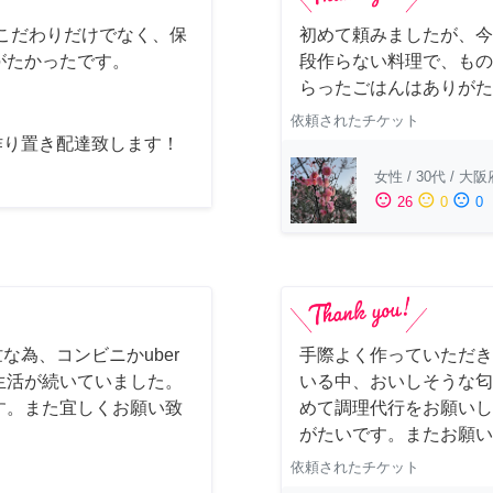
こだわりだけでなく、保
初めて頼みましたが、今
がたかったです。
段作らない料理で、もの
らったごはんはありがた
依頼されたチケット
作り置き配達致します！
女性
/
30代
/
大阪
sentiment_satisfied
sentiment_neutral
sentiment_dissatisfied
26
0
0
な為、コンビニかuber
手際よく作っていただき
生活が続いていました。
いる中、おいしそうな匂
す。また宜しくお願い致
めて調理代行をお願いし
がたいです。またお願い
依頼されたチケット