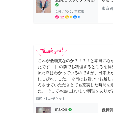
夕飯
check_circle
東京
女性
/
40代
/
東京都
sentiment_satisfied
sentiment_neutral
sentiment_dissatisfied
12
0
0
これが低糖質なのか？！？！と本当に心
たです！ 目の前でお料理するところを拝
原材料はわかっているのですが、出来上
にしびれました。 今日はお暑い中お越し
ろさせていただきとても充実した時間を
た。 そして本当においしい料理をありが
依頼されたチケット
makon
check_circle
低糖