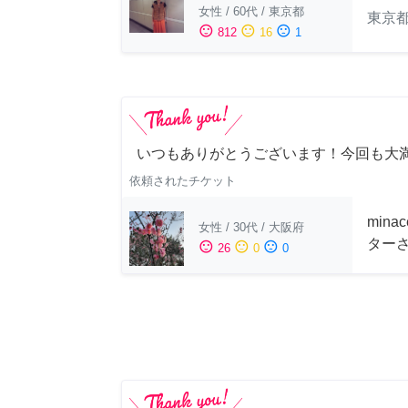
女性
/
60代
/
東京都
東京
sentiment_satisfied
sentiment_neutral
sentiment_dissatisfied
812
16
1
いつもありがとうございます！今回も大
依頼されたチケット
min
女性
/
30代
/
大阪府
ター
sentiment_satisfied
sentiment_neutral
sentiment_dissatisfied
26
0
0