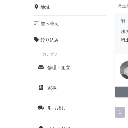
埼玉
place
地域
restaurant
sort
並べ替え
味
local_offer
埼
絞り込み
カテゴリー
weekend
修理・組立
local_laundry_service
家事
local_shipping
引っ越し
1
home