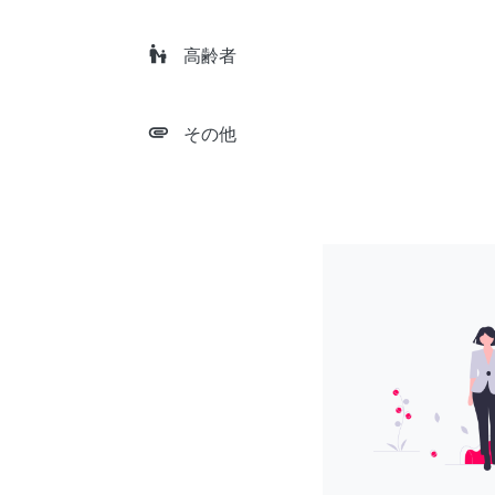
escalator_warning
高齢者
attachment
その他