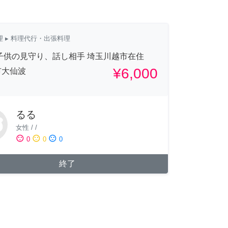
理
▸ 料理代行・出張料理
子供の見守り、話し相手 埼玉川越市在住
¥6,000
市大仙波
るる
女性
/
/
sentiment_satisfied
sentiment_neutral
sentiment_dissatisfied
0
0
0
終了