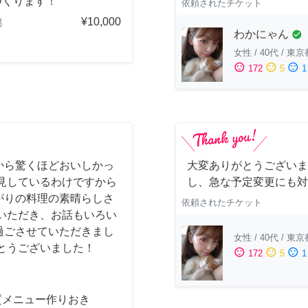
つくります！
依頼されたチケット
¥10,000
都
わかにゃん
check_circle
女性
/
40代
/
東京
sentiment_satisfied
sentiment_neutral
sentiment_dissatisfied
172
5
1
から驚くほどおいしかっ
大変ありがとうございま
見しているわけですから
し、急な予定変更にも対
がりの料理の素晴らしさ
依頼されたチケット
いただき、お話もいろい
過ごさせていただきまし
女性
/
40代
/
東京
とうございました！
sentiment_satisfied
sentiment_neutral
sentiment_dissatisfied
172
5
1
質メニュー作りおき