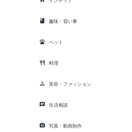
インテリア
class
趣味・習い事
pets
ペット
restaurant
料理
checkroom
美容・ファッション
chat
生活相談
camera_alt
写真・動画制作