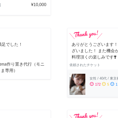
¥10,000
都
満足でした！
ありがとうございます！
ざいました！ また機会
料理頂くの楽しみです❣️
acena作り置き代行（モニ
依頼されたチケット
さま専用）
女性
/
40代
/
東京
sentiment_satisfied
sentiment_neutral
sentiment_dissatisfied
172
5
1