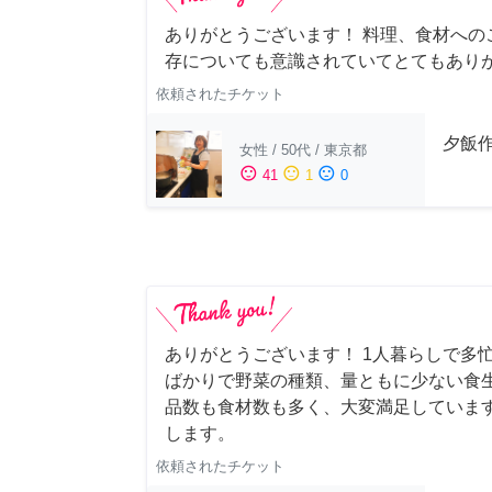
ありがとうございます！ 料理、食材への
存についても意識されていてとてもあり
依頼されたチケット
夕飯
女性
/
50代
/
東京都
sentiment_satisfied
sentiment_neutral
sentiment_dissatisfied
41
1
0
ありがとうございます！ 1人暮らしで多忙
ばかりで野菜の種類、量ともに少ない食
品数も食材数も多く、大変満足していま
します。
依頼されたチケット