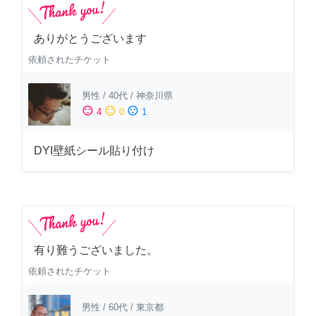
ありがとうございます
依頼されたチケット
男性
/
40代
/
神奈川県
sentiment_satisfied
sentiment_neutral
sentiment_dissatisfied
4
0
1
DYI壁紙シール貼り付け
有り難うございました。
依頼されたチケット
男性
/
60代
/
東京都