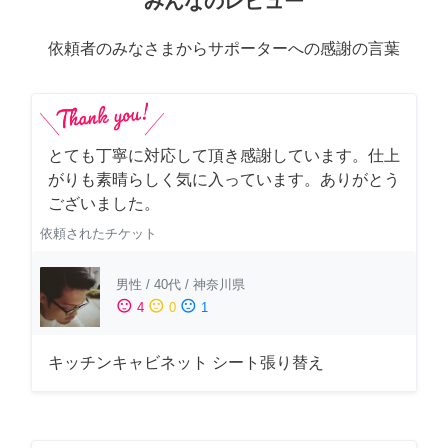
みんなのレビュー
依頼者のみなさまからサポーターへの感謝の言葉
とても丁寧に対応して頂き感謝しています。仕上
がりも素晴らしく気に入っています。ありがとう
ございました。
依頼されたチケット
男性
/
40代
/
神奈川県
sentiment_satisfied
sentiment_neutral
sentiment_dissatisfied
4
0
1
キッチンキャビネット シート張り替え