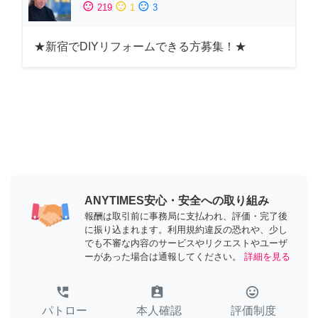
sentiment_satisfied
sentiment_neutral
sentiment_dissatisfied
219
1
3
★新宿でDIYリフォームできる方募集！★
ANYTIMES安心・安全への取り組み
報酬は取引前に事務局に支払われ、評価・完了後
に振り込まれます。利用規約違反の恐れや、少し
でも不審な内容のサービスやリクエストやユーザ
ーがあった場合は通報してください。
詳細を見る
perm_phone_msg
assignment_ind
tag_faces
パトロー
本人確認
評価制度