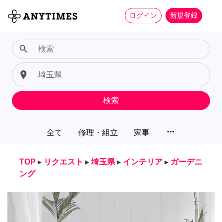
ログイン
新規登録
search
place
検索
more_horiz
全て
修理・組立
家事
TOP
▸
リクエスト
▸
埼玉県
▸
インテリア
▸
ガーデニ
ング