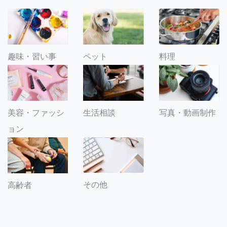
趣味・習い事
ペット
料理
美容・ファッシ
生活相談
写真・動画制作
ョン
その他
高齢者