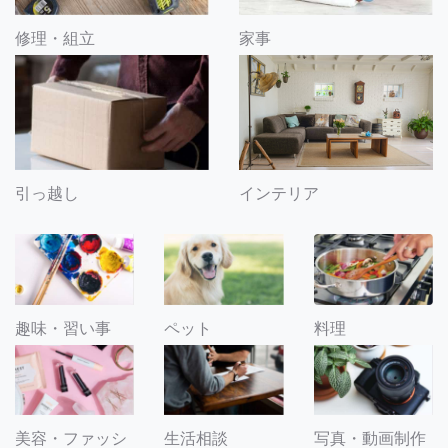
修理・組立
家事
引っ越し
インテリア
趣味・習い事
ペット
料理
美容・ファッシ
生活相談
写真・動画制作