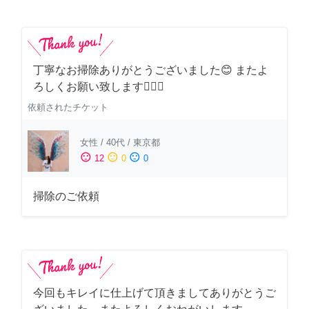
丁寧なお掃除ありがとうございました😊 またよ
ろしくお願い致します🙆‍♀️✨
依頼されたチケット
女性
/
40代
/
東京都
sentiment_satisfied
sentiment_neutral
sentiment_dissatisfied
12
0
0
掃除のご依頼
今回もキレイに仕上げて頂きましてありがとうご