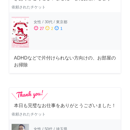
依頼されたチケット
女性
/
30代
/
東京都
sentiment_satisfied
sentiment_neutral
sentiment_dissatisfied
27
2
1
ADHDなどで片付けられない方向けの、お部屋の
お掃除
本日も完璧なお仕事をありがとうございました！
依頼されたチケット
女性
/
50代
/
埼玉県