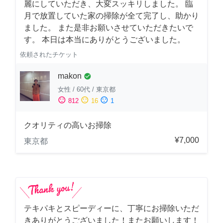
麗にしていただき、大変スッキリしました。 臨
月で放置していた家の掃除が全て完了し、助かり
ました。 また是非お願いさせていただきたいで
す。 本日は本当にありがとうございました。
依頼されたチケット
makon
check_circle
女性
/
60代
/
東京都
sentiment_satisfied
sentiment_neutral
sentiment_dissatisfied
812
16
1
クオリティの高いお掃除
¥7,000
東京都
テキパキとスピーディーに、丁寧にお掃除いただ
きありがとうございました！またお願いします！