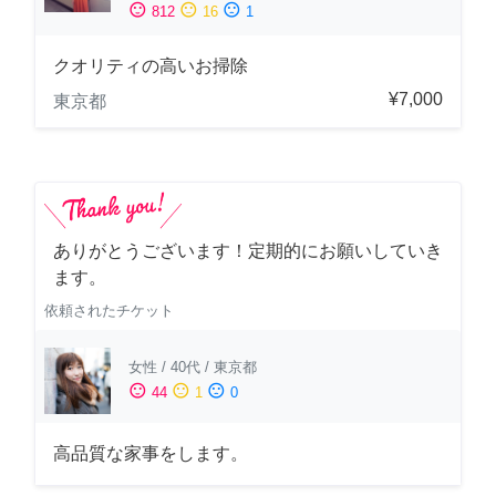
sentiment_satisfied
sentiment_neutral
sentiment_dissatisfied
812
16
1
クオリティの高いお掃除
¥7,000
東京都
ありがとうございます！定期的にお願いしていき
ます。
依頼されたチケット
女性
/
40代
/
東京都
sentiment_satisfied
sentiment_neutral
sentiment_dissatisfied
44
1
0
高品質な家事をします。