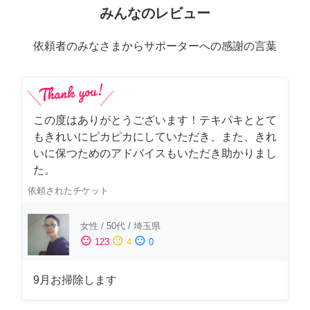
みんなのレビュー
依頼者のみなさまからサポーターへの感謝の言葉
この度はありがとうございます！テキパキととて
もきれいにピカピカにしていただき、また、きれ
いに保つためのアドバイスもいただき助かりまし
た。
依頼されたチケット
女性
/
50代
/
埼玉県
sentiment_satisfied
sentiment_neutral
sentiment_dissatisfied
123
4
0
9月お掃除します