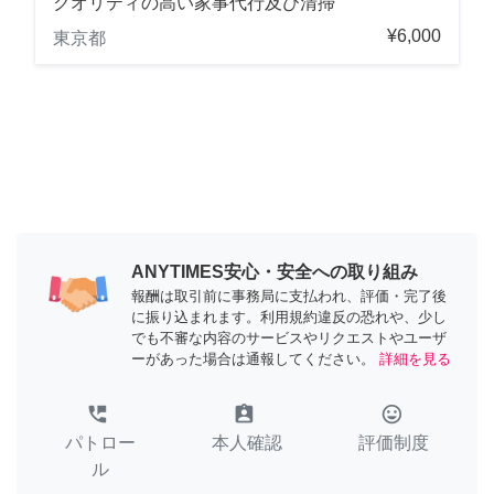
クオリティの高い家事代行及び清掃
¥6,000
東京都
ANYTIMES安心・安全への取り組み
報酬は取引前に事務局に支払われ、評価・完了後
に振り込まれます。利用規約違反の恐れや、少し
でも不審な内容のサービスやリクエストやユーザ
ーがあった場合は通報してください。
詳細を見る
perm_phone_msg
assignment_ind
tag_faces
パトロー
本人確認
評価制度
ル