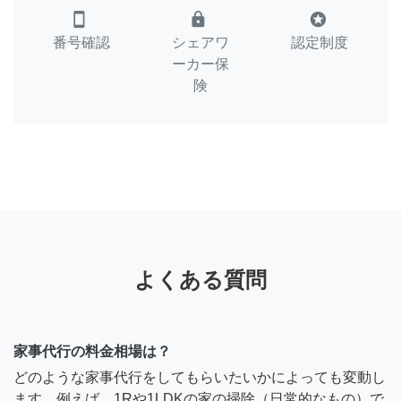
smartphone
lock
stars
番号確認
シェアワ
認定制度
ーカー保
険
よくある質問
家事代行の料金相場は？
どのような家事代行をしてもらいたいかによっても変動し
ます。例えば、1Rや1LDKの家の掃除（日常的なもの）で