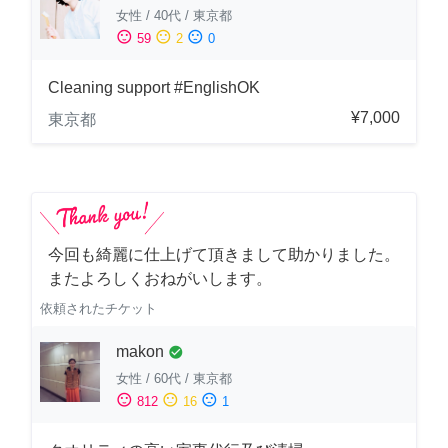
女性
/
40代
/
東京都
sentiment_satisfied
sentiment_neutral
sentiment_dissatisfied
59
2
0
Cleaning support #EnglishOK
¥7,000
東京都
今回も綺麗に仕上げて頂きまして助かりました。
またよろしくおねがいします。
依頼されたチケット
makon
check_circle
女性
/
60代
/
東京都
sentiment_satisfied
sentiment_neutral
sentiment_dissatisfied
812
16
1