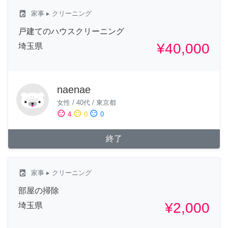
local_laundry_service
家事
▸ クリーニング
戸建てのハウスクリーニング
¥40,000
埼玉県
naenae
女性
/
40代
/
東京都
sentiment_satisfied
sentiment_neutral
sentiment_dissatisfied
4
0
0
終了
local_laundry_service
家事
▸ クリーニング
部屋の掃除
¥2,000
埼玉県