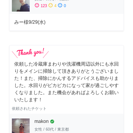
sentiment_satisfied
sentiment_neutral
sentiment_dissatisfied
123
4
0
みー様9/29(水)
依頼した冷蔵庫まわりや洗濯機周辺以外にも水回
りをメインに掃除して頂きありがとうございまし
た！また、掃除にかんするアドバイスも助かりま
した。水回りがピカピカになって家が過ごしやす
くなりました。また機会があればよろしくお願い
いたします！
依頼されたチケット
makon
check_circle
女性
/
60代
/
東京都