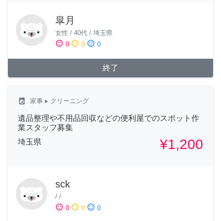
皐月
女性
/
40代
/
埼玉県
sentiment_satisfied
sentiment_neutral
sentiment_dissatisfied
0
0
0
終了
local_laundry_service
家事
▸ クリーニング
遺品整理や不用品回収などの便利屋でのスポット作
業スタッフ募集
¥1,200
埼玉県
sck
/
/
sentiment_satisfied
sentiment_neutral
sentiment_dissatisfied
0
0
0