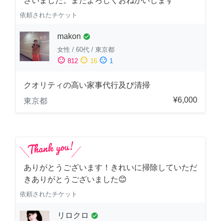
ざいました。またよろしくおねがいします
依頼されたチケット
makon
check_circle
女性
/
60代
/
東京都
sentiment_satisfied
sentiment_neutral
sentiment_dissatisfied
812
16
1
クオリティの高い家事代行及び清掃
¥6,000
東京都
ありがとうございます！きれいに掃除していただ
きありがとうございました😊
依頼されたチケット
リロクロ
check_circle