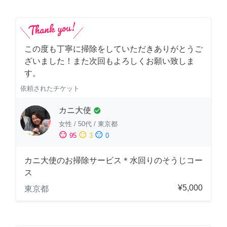
この度も丁寧に掃除をしていただきありがとうご
ざいました！また次回もよろしくお願い致しま
す。
依頼されたチケット
カニ大使
check_circle
女性
/
50代
/
東京都
sentiment_satisfied
sentiment_neutral
sentiment_dissatisfied
95
3
0
カニ大使のお掃除サービス＊水回りのそうじコー
ス
¥5,000
東京都