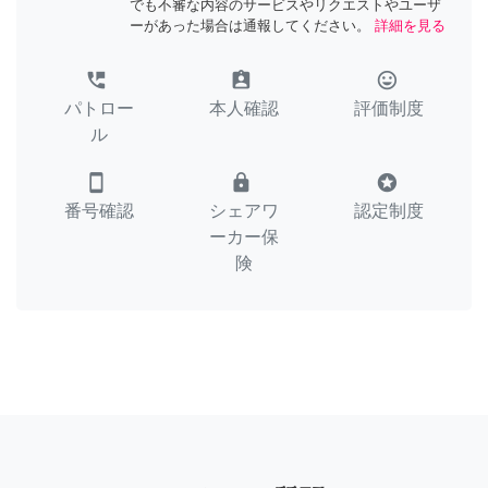
でも不審な内容のサービスやリクエストやユーザ
ーがあった場合は通報してください。
詳細を見る
perm_phone_msg
assignment_ind
tag_faces
パトロー
本人確認
評価制度
ル
smartphone
lock
stars
番号確認
シェアワ
認定制度
ーカー保
険