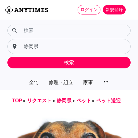
ログイン
新規登録
search
place
検索
more_horiz
全て
修理・組立
家事
TOP
▸
リクエスト
▸
静岡県
▸
ペット
▸
ペット送迎