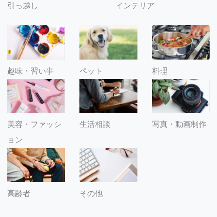
引っ越し
インテリア
趣味・習い事
ペット
料理
美容・ファッシ
生活相談
写真・動画制作
ョン
その他
高齢者