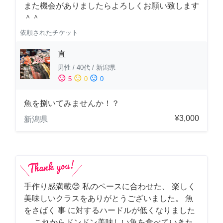
また機会がありましたらよろしくお願い致します
＾＾
依頼されたチケット
直
男性
/
40代
/
新潟県
sentiment_satisfied
sentiment_neutral
sentiment_dissatisfied
5
0
0
魚を捌いてみませんか！？
¥3,000
新潟県
手作り感満載😊 私のペースに合わせた、 楽しく
美味しいクラスをありがとうございました。 魚
をさばく 事 に対するハードルが低くなりました
。 これからドンドン美味しい魚を食べていきた