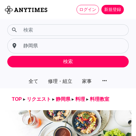
ログイン
新規登録
search
place
検索
more_horiz
全て
修理・組立
家事
TOP
▸
リクエスト
▸
静岡県
▸
料理
▸
料理教室