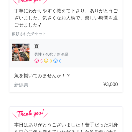
丁寧にわかりやすく教えて下さり、ありがとうご
ざいました。気さくなお人柄で、楽しい時間を過
ごせました🎵
依頼されたチケット
直
男性
/
40代
/
新潟県
sentiment_satisfied
sentiment_neutral
sentiment_dissatisfied
5
0
0
魚を捌いてみませんか！？
¥3,000
新潟県
本日はありがとうございました！苦手だった刺身
を中心に色々教えていただきました(^-^)恋バナを