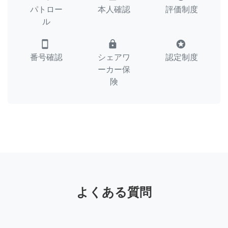
パトロー
本人確認
評価制度
ル
smartphone
lock
stars
番号確認
シェアワ
認定制度
ーカー保
険
よくある質問