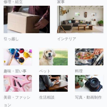
修理・組立
家事
引っ越し
インテリア
趣味・習い事
ペット
料理
美容・ファッシ
生活相談
写真・動画制作
ョン