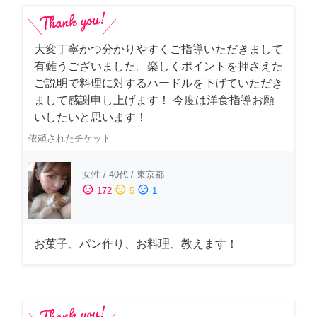
大変丁寧かつ分かりやすくご指導いただきまして
有難うございました。楽しくポイントを押さえた
ご説明で料理に対するハードルを下げていただき
まして感謝申し上げます！ 今度は洋食指導お願
いしたいと思います！
依頼されたチケット
女性
/
40代
/
東京都
sentiment_satisfied
sentiment_neutral
sentiment_dissatisfied
172
5
1
お菓子、パン作り、お料理、教えます！