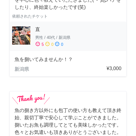
したり、終始楽しかったです(笑)
依頼されたチケット
直
男性
/
40代
/
新潟県
sentiment_satisfied
sentiment_neutral
sentiment_dissatisfied
5
0
0
魚を捌いてみませんか！？
¥3,000
新潟県
魚の捌き方以外にも包丁の使い方も教えて頂き終
始、親切丁寧で安心して学ぶことができました。
捌いたお魚も調理してとても美味しかったです。
色々とお気遣いも頂きありがとうございました。