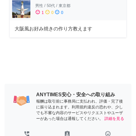
男性
/
50代
/
東京都
sentiment_satisfied
sentiment_neutral
sentiment_dissatisfied
1
0
0
大阪風お好み焼きの作り方教えます
ANYTIMES安心・安全への取り組み
報酬は取引前に事務局に支払われ、評価・完了後
に振り込まれます。利用規約違反の恐れや、少し
でも不審な内容のサービスやリクエストやユーザ
ーがあった場合は通報してください。
詳細を見る
perm_phone_msg
assignment_ind
tag_faces