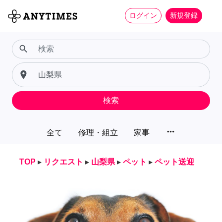
ログイン
新規登録
search
place
検索
more_horiz
全て
修理・組立
家事
TOP
▸
リクエスト
▸
山梨県
▸
ペット
▸
ペット送迎