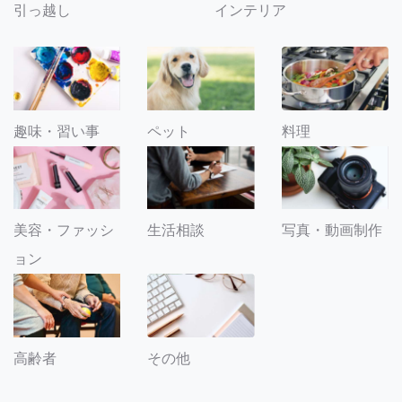
引っ越し
インテリア
趣味・習い事
ペット
料理
美容・ファッシ
生活相談
写真・動画制作
ョン
その他
高齢者