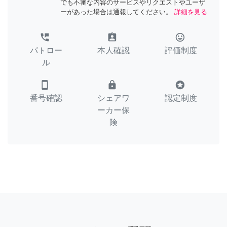
でも不審な内容のサービスやリクエストやユーザ
ーがあった場合は通報してください。
詳細を見る
perm_phone_msg
assignment_ind
tag_faces
パトロー
本人確認
評価制度
ル
smartphone
lock
stars
番号確認
シェアワ
認定制度
ーカー保
険