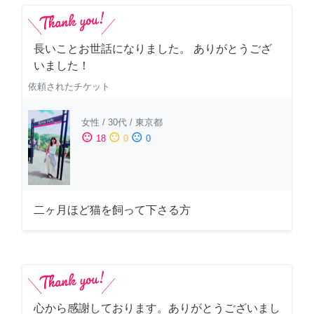
長いことお世話になりました。 ありがとうござ
いました！
依頼されたチケット
女性
/
30代
/
東京都
sentiment_satisfied
sentiment_neutral
sentiment_dissatisfied
18
0
0
二ヶ月ほど猫を飼って下さる方
心から感謝しております。ありがとうございまし