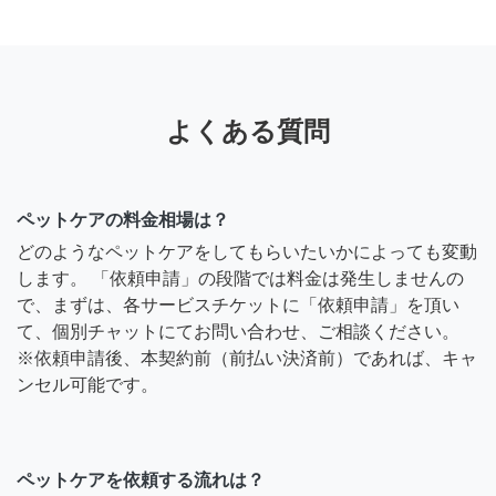
よくある質問
ペットケアの料金相場は？
どのようなペットケアをしてもらいたいかによっても変動
します。 「依頼申請」の段階では料金は発生しませんの
で、まずは、各サービスチケットに「依頼申請」を頂い
て、個別チャットにてお問い合わせ、ご相談ください。
※依頼申請後、本契約前（前払い決済前）であれば、キャ
ンセル可能です。
ペットケアを依頼する流れは？