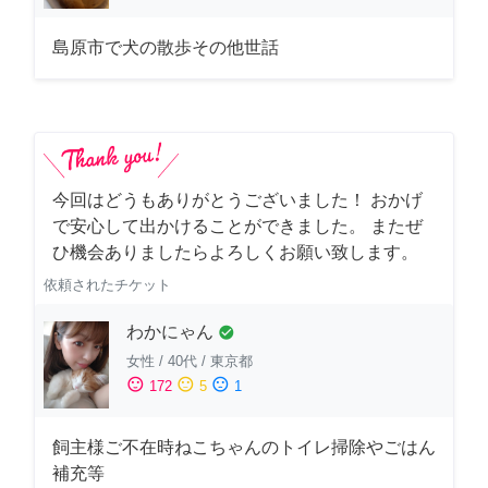
島原市で犬の散歩その他世話
今回はどうもありがとうございました！ おかげ
で安心して出かけることができました。 またぜ
ひ機会ありましたらよろしくお願い致します。
依頼されたチケット
わかにゃん
check_circle
女性
/
40代
/
東京都
sentiment_satisfied
sentiment_neutral
sentiment_dissatisfied
172
5
1
飼主様ご不在時ねこちゃんのトイレ掃除やごはん
補充等