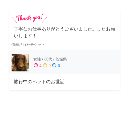
丁寧なお仕事ありがとうございました。またお願
いします！
依頼されたチケット
女性
/
60代
/
茨城県
sentiment_satisfied
sentiment_neutral
sentiment_dissatisfied
4
0
0
旅行中のペットのお世話