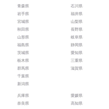
青森県
石川県
岩手県
福井県
宮城県
山梨県
秋田県
長野県
山形県
岐阜県
福島県
静岡県
茨城県
愛知県
栃木県
三重県
群馬県
滋賀県
千葉県
新潟県
兵庫県
愛媛県
奈良県
高知県