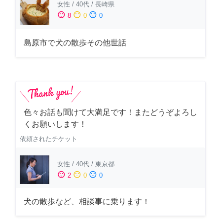
女性
/
40代
/
長崎県
sentiment_satisfied
sentiment_neutral
sentiment_dissatisfied
8
0
0
島原市で犬の散歩その他世話
色々お話も聞けて大満足です！またどうぞよろし
くお願いします！
依頼されたチケット
女性
/
40代
/
東京都
sentiment_satisfied
sentiment_neutral
sentiment_dissatisfied
2
0
0
犬の散歩など、相談事に乗ります！