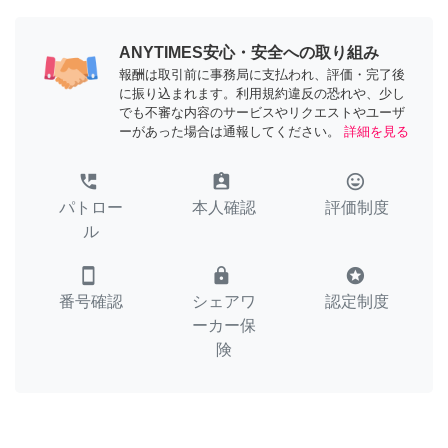
ANYTIMES安心・安全への取り組み
報酬は取引前に事務局に支払われ、評価・完了後
に振り込まれます。利用規約違反の恐れや、少し
でも不審な内容のサービスやリクエストやユーザ
ーがあった場合は通報してください。
詳細を見る
perm_phone_msg
assignment_ind
tag_faces
パトロー
本人確認
評価制度
ル
smartphone
lock
stars
番号確認
シェアワ
認定制度
ーカー保
険