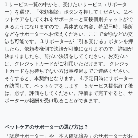
1.サービス一覧の中から、受けたいサービス（サポータ
ー）を選び、「依頼相談」ボタンを押してください。 2.ペ
ットケアをしてくれるサポーターと直接個別チャットがで
きるようになりますので、具体的な内容、希望日時、場所
などをサポーターへお伝えください。ここで金額などの交
渉も可能です。 3.サポーターが「引き受ける」ボタンを押
したら、依頼者様側で決済が可能になりますので、詳細が
決まりましたら、前払い決済をしてください。お支払い
は、クレジットカードがご利用いただけます。 クレジッ
トカードをお持ちでない方は事務局までご連絡ください。
そうすると、本契約となります。 4.予定日時にサポーター
が訪問して、ペットケアをします！ 5.サービス提供終了後
は、必ず、評価をしてください。評価まで完了すると、サ
ポーターが報酬を受け取ることができます。
ペットケアのサポーターの選び方は？
「認定サポーター」や「本人確認済み」のサポーターがお