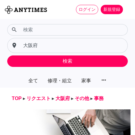
ログイン
新規登録
search
place
検索
more_horiz
全て
修理・組立
家事
TOP
▸
リクエスト
▸
大阪府
▸
その他
▸
事務