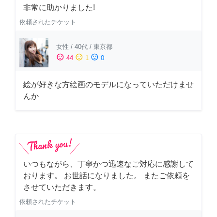
非常に助かりました!
依頼されたチケット
女性
/
40代
/
東京都
sentiment_satisfied
sentiment_neutral
sentiment_dissatisfied
44
1
0
絵が好きな方絵画のモデルになっていただけませ
んか
いつもながら、丁寧かつ迅速なご対応に感謝して
おります。 お世話になりました。 またご依頼を
させていただきます。
依頼されたチケット