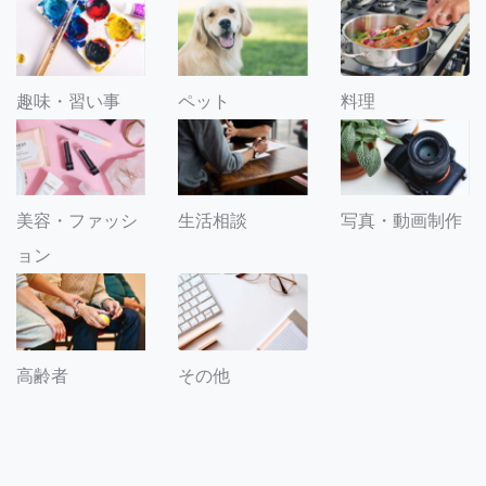
趣味・習い事
ペット
料理
美容・ファッシ
生活相談
写真・動画制作
ョン
その他
高齢者