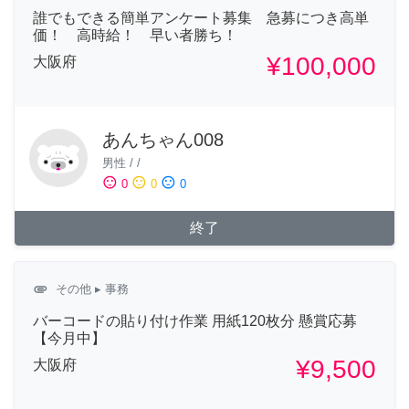
誰でもできる簡単アンケート募集 急募につき高単
価！ 高時給！ 早い者勝ち！
¥100,000
大阪府
あんちゃん008
男性
/
/
sentiment_satisfied
sentiment_neutral
sentiment_dissatisfied
0
0
0
終了
attachment
その他
▸ 事務
バーコードの貼り付け作業 用紙120枚分 懸賞応募
【今月中】
¥9,500
大阪府