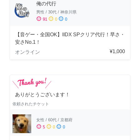
俺の代行
男性
/
30代
/
神奈川県
sentiment_satisfied
sentiment_neutral
sentiment_dissatisfied
91
0
0
【音ゲー・全国OK】IIDX SPクリア代行！早さ・
安さNo.1！
¥1,000
オンライン
ありがとうございます！
依頼されたチケット
女性
/
60代
/
京都府
sentiment_satisfied
sentiment_neutral
sentiment_dissatisfied
5
0
0