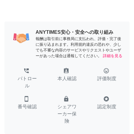
ANYTIMES安心・安全への取り組み
報酬は取引前に事務局に支払われ、評価・完了後
に振り込まれます。利用規約違反の恐れや、少し
でも不審な内容のサービスやリクエストやユーザ
ーがあった場合は通報してください。
詳細を見る
perm_phone_msg
assignment_ind
tag_faces
パトロー
本人確認
評価制度
ル
smartphone
lock
stars
番号確認
シェアワ
認定制度
ーカー保
険