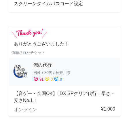
スクリーンタイムパスコード設定
ありがとうございました！
依頼されたチケット
俺の代行
男性
/
30代
/
神奈川県
sentiment_satisfied
sentiment_neutral
sentiment_dissatisfied
91
0
0
【音ゲー・全国OK】IIDX SPクリア代行！早さ・
安さNo.1！
¥1,000
オンライン