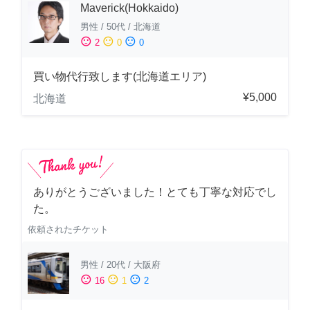
Maverick(Hokkaido)
男性
/
50代
/
北海道
sentiment_satisfied
sentiment_neutral
sentiment_dissatisfied
2
0
0
買い物代行致します(北海道エリア)
¥5,000
北海道
ありがとうございました！とても丁寧な対応でし
た。
依頼されたチケット
男性
/
20代
/
大阪府
sentiment_satisfied
sentiment_neutral
sentiment_dissatisfied
16
1
2