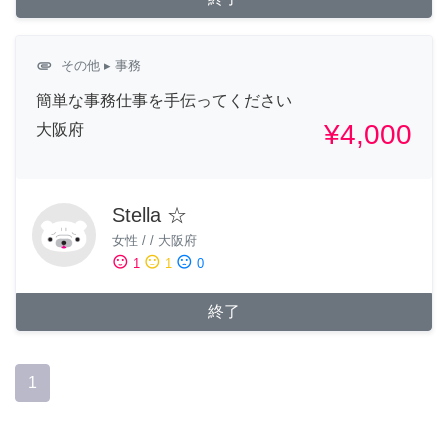
attachment
その他
▸ 事務
簡単な事務仕事を手伝ってください
¥4,000
大阪府
Stella ☆
女性
/
/
大阪府
sentiment_satisfied
sentiment_neutral
sentiment_dissatisfied
1
1
0
終了
1