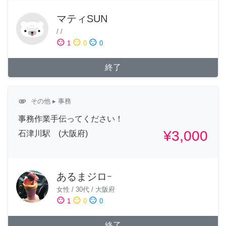
マティSUN
/
/
sentiment_satisfied
sentiment_neutral
sentiment_dissatisfied
1
0
0
終了
attachment
その他
▸ 事務
事務作業手伝ってください！
¥3,000
石津川駅 (大阪府)
あるまジロｰ
女性
/
30代
/
大阪府
sentiment_satisfied
sentiment_neutral
sentiment_dissatisfied
1
0
0
終了