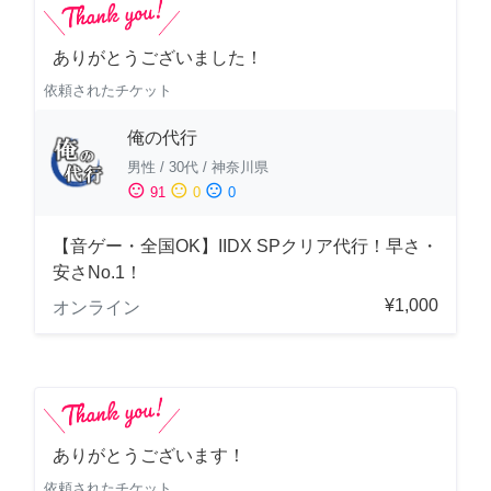
ありがとうございました！
依頼されたチケット
俺の代行
男性
/
30代
/
神奈川県
sentiment_satisfied
sentiment_neutral
sentiment_dissatisfied
91
0
0
【音ゲー・全国OK】IIDX SPクリア代行！早さ・
安さNo.1！
¥1,000
オンライン
ありがとうございます！
依頼されたチケット