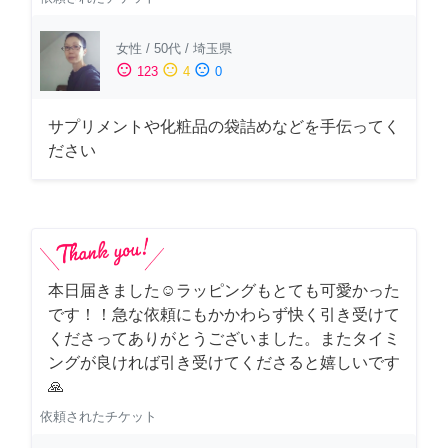
女性
/
50代
/
埼玉県
sentiment_satisfied
sentiment_neutral
sentiment_dissatisfied
123
4
0
サプリメントや化粧品の袋詰めなどを手伝ってく
ださい
本日届きました☺️ラッピングもとても可愛かった
です！！急な依頼にもかかわらず快く引き受けて
くださってありがとうございました。またタイミ
ングが良ければ引き受けてくださると嬉しいです
🙏
依頼されたチケット