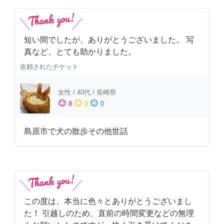
短い間でしたが、ありがとうございました。 写
真など、とても助かりました。
依頼されたチケット
女性
/
40代
/
長崎県
sentiment_satisfied
sentiment_neutral
sentiment_dissatisfied
8
0
0
島原市で犬の散歩その他世話
この度は、本当に色々とありがとうございまし
た！ 引越しのため、直前の時間変更などの無理