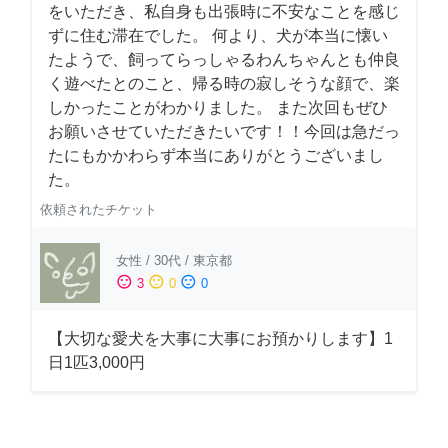
をいただき、私自身も出張時に不安なことを感じ
ずに住む滞在でした。 何より、犬が本当に懐い
たようで、飼ってらっしゃるわんちゃんとも仲良
く遊べたとのこと、帰る時の寂しそうな顔で、楽
しかったことがわかりました。 また次回もぜひ
お願いさせていただきたいです！！今回は急だっ
たにもかかわらず本当にありがとうございまし
た。
依頼されたチケット
女性
/
30代
/
東京都
sentiment_satisfied
sentiment_neutral
sentiment_dissatisfied
3
0
0
【大切な愛犬を大事に大事にお預かりします】1
日1匹3,000円