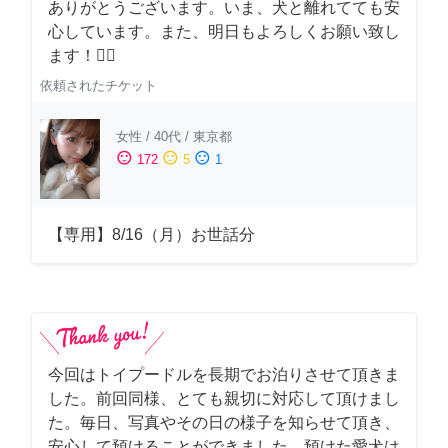
ありがとうございます。いま、犬と離れてても安
心しています。また、明日もよろしくお願い致し
ます！🙇‍♂️
依頼されたチケット
女性
/
40代
/
東京都
sentiment_satisfied
sentiment_neutral
sentiment_dissatisfied
172
5
1
【専用】8/16（月）お世話分
今回はトイプードルを長期でお泊りさせて頂きま
した。前回同様、とても親切に対応して頂けまし
た。毎日、写真やその日の様子を知らせて頂き、
安心して預けることができました。預けた愛犬は