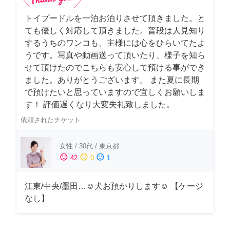
トイプードルを一泊お泊りさせて頂きました。と
ても優しく対応して頂きました。普段は人見知り
するうちのワンコも、主様には心をひらいてたよ
うです。写真や動画送って頂いたり、様子を知ら
せて頂けたのでこちらも安心して預ける事ができ
ました。ありがとうございます。 また夏に長期
で預けたいと思っていますので宜しくお願いしま
す！ 評価遅くなり大変失礼致しました。
依頼されたチケット
女性
/
30代
/
東京都
sentiment_satisfied
sentiment_neutral
sentiment_dissatisfied
42
0
1
江東/中央/墨田…☺︎犬お預かりします☺︎ 【ケージ
なし】