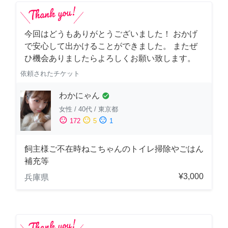
今回はどうもありがとうございました！ おかげ
で安心して出かけることができました。 またぜ
ひ機会ありましたらよろしくお願い致します。
依頼されたチケット
わかにゃん
check_circle
女性
/
40代
/
東京都
sentiment_satisfied
sentiment_neutral
sentiment_dissatisfied
172
5
1
飼主様ご不在時ねこちゃんのトイレ掃除やごはん
補充等
¥3,000
兵庫県