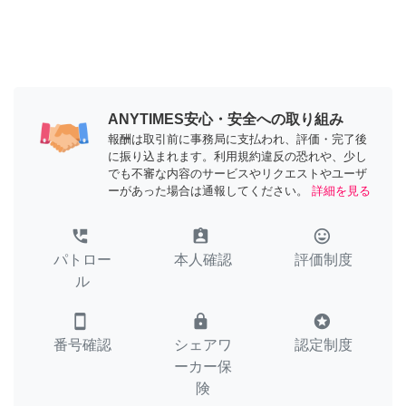
ANYTIMES安心・安全への取り組み
報酬は取引前に事務局に支払われ、評価・完了後
に振り込まれます。利用規約違反の恐れや、少し
でも不審な内容のサービスやリクエストやユーザ
ーがあった場合は通報してください。
詳細を見る
perm_phone_msg
assignment_ind
tag_faces
パトロー
本人確認
評価制度
ル
smartphone
lock
stars
番号確認
シェアワ
認定制度
ーカー保
険