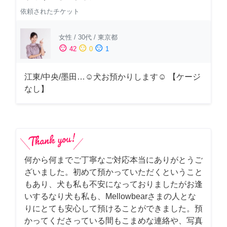
依頼されたチケット
女性
/
30代
/
東京都
sentiment_satisfied
sentiment_neutral
sentiment_dissatisfied
42
0
1
江東/中央/墨田…☺︎犬お預かりします☺︎ 【ケージ
なし】
何から何までご丁寧なご対応本当にありがとうご
ざいました。初めて預かっていただくということ
もあり、犬も私も不安になっておりましたがお逢
いするなり犬も私も、Mellowbearさまの人とな
りにとても安心して預けることができました。預
かってくださっている間もこまめな連絡や、写真