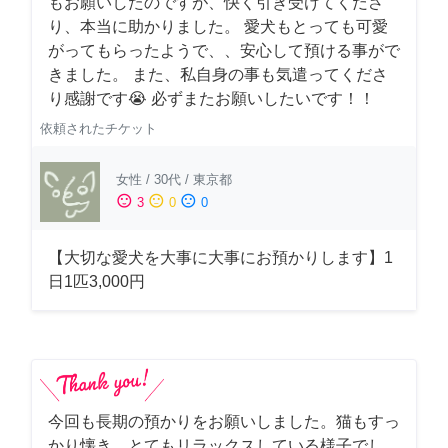
もお願いしたのですが、快く引き受けてくださ
り、本当に助かりました。 愛犬もとっても可愛
がってもらったようで、、安心して預ける事がで
きました。 また、私自身の事も気遣ってくださ
り感謝です😭 必ずまたお願いしたいです！！
依頼されたチケット
女性
/
30代
/
東京都
sentiment_satisfied
sentiment_neutral
sentiment_dissatisfied
3
0
0
【大切な愛犬を大事に大事にお預かりします】1
日1匹3,000円
今回も長期の預かりをお願いしました。猫もすっ
かり懐き、とてもリラックスしている様子でし