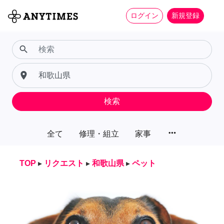
ログイン
新規登録
search
place
検索
more_horiz
全て
修理・組立
家事
TOP
▸
リクエスト
▸
和歌山県
▸
ペット