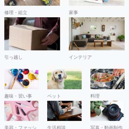
修理・組立
家事
引っ越し
インテリア
趣味・習い事
ペット
料理
美容・ファッシ
生活相談
写真・動画制作