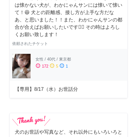
は懐かない犬が、わかにゃんサンには懐いて懐い
て！😆 犬との距離感、接し方が上手な方だな
あ、と思いました！！また、わかにゃんサンの都
合が合えばお願いしたいです🙇‍♂️ その時はよろし
くお願い致します！
依頼されたチケット
女性
/
40代
/
東京都
sentiment_satisfied
sentiment_neutral
sentiment_dissatisfied
172
5
1
【専用】8/17（水）お世話分
犬のお世話や写真など、それ以外にもいろいろと