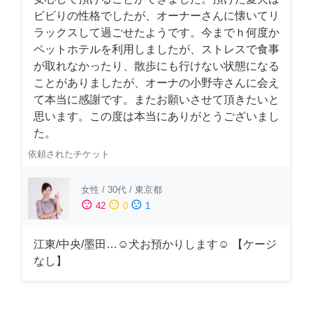
ビビりの性格でしたが、オーナーさんに懐いてリ
ラックスして過ごせたようです。今までｈ何度か
ペットホテルを利用しましたが、ストレスで食事
が取れなかったり、散歩にも行けない状態になる
ことがありましたが、オーナの小野寺さんに会え
て本当に感謝です。またお願いさせて頂きたいと
思います。この度は本当にありがとうございまし
た。
依頼されたチケット
女性
/
30代
/
東京都
sentiment_satisfied
sentiment_neutral
sentiment_dissatisfied
42
0
1
江東/中央/墨田…☺︎犬お預かりします☺︎ 【ケージ
なし】