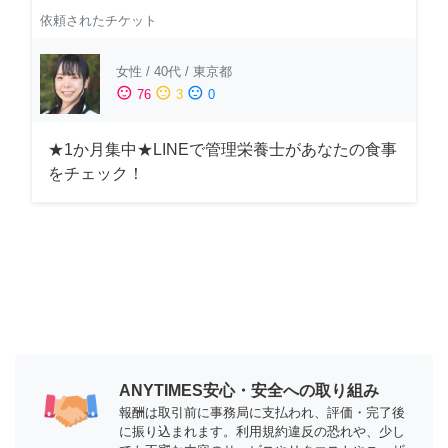
依頼されたチケット
女性
/
40代
/
東京都
sentiment_satisfied
sentiment_neutral
sentiment_dissatisfied
76
3
0
★1か月集中★LINEで管理栄養士があなたの食事
をチェック！
ANYTIMES安心・安全への取り組み
報酬は取引前に事務局に支払われ、評価・完了後
に振り込まれます。利用規約違反の恐れや、少し