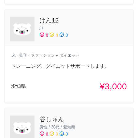
けん12
/
/
sentiment_satisfied
sentiment_neutral
sentiment_dissatisfied
0
0
0
checkroom
美容・ファッション
▸ ダイエット
トレーニング、ダイエットサポートします。
¥3,000
愛知県
谷しゅん
男性
/
30代
/
愛知県
sentiment_satisfied
sentiment_neutral
sentiment_dissatisfied
0
0
0