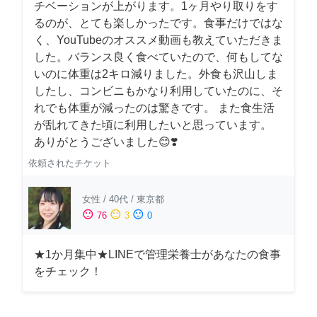
チベーションが上がります。1ヶ月やり取りをす
るのが、とても楽しかったです。食事だけではな
く、YouTubeのオススメ動画も教えていただきま
した。バランス良く食べていたので、何もしてな
いのに体重は2キロ減りました。外食も沢山しま
したし、コンビニもかなり利用していたのに、そ
れでも体重が減ったのは驚きです。 また食生活
が乱れてきた頃に利用したいと思っています。
ありがとうございました😊❣️
依頼されたチケット
女性
/
40代
/
東京都
sentiment_satisfied
sentiment_neutral
sentiment_dissatisfied
76
3
0
★1か月集中★LINEで管理栄養士があなたの食事
をチェック！