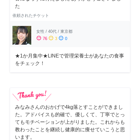
た
依頼されたチケット
女性
/
40代
/
東京都
sentiment_satisfied
sentiment_neutral
sentiment_dissatisfied
76
3
0
★1か月集中★LINEで管理栄養士があなたの食事
をチェック！
みなみさんのおかげで4kg落とすことができまし
た。アドバイスも的確で、優しくて、丁寧でとっ
てもモチベーションが上がりました。これからも
教わったことを継続し健康的に痩せていこうと思
います。