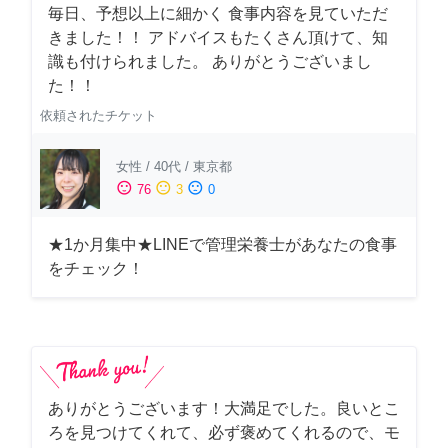
毎日、予想以上に細かく 食事内容を見ていただ
きました！！ アドバイスもたくさん頂けて、知
識も付けられました。 ありがとうございまし
た！！
依頼されたチケット
女性
/
40代
/
東京都
sentiment_satisfied
sentiment_neutral
sentiment_dissatisfied
76
3
0
★1か月集中★LINEで管理栄養士があなたの食事
をチェック！
ありがとうございます！大満足でした。良いとこ
ろを見つけてくれて、必ず褒めてくれるので、モ