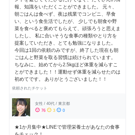
報、知識をいただくことができました。 元々、
朝ごはんは食べず、夜は残業でコンビニ、早食
い、という食生活でしたが、 少しでも朝食や野
菜を食べると褒めてもらえて、頑張ろうと思えま
したし、 私に合いそうな食事の種類やとり方を
提案していただき、とても勉強になりました。
今回は1回の依頼のみですが、終了した現在も朝
ごはんと野菜を取る習慣は続けられています。
ちなみに、始めてから2.5kgほど体重を減らすこ
とができました！！運動せず体重を減らせたのは
初めてです。 ありがとうございました！！
依頼されたチケット
女性
/
40代
/
東京都
sentiment_satisfied
sentiment_neutral
sentiment_dissatisfied
76
3
0
★1か月集中★LINEで管理栄養士があなたの食事
をチェック！