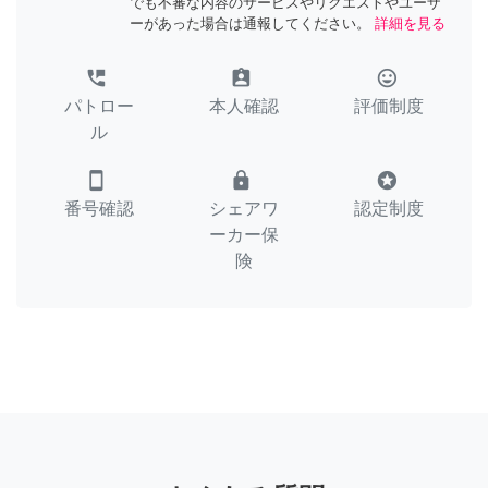
でも不審な内容のサービスやリクエストやユーザ
ーがあった場合は通報してください。
詳細を見る
perm_phone_msg
assignment_ind
tag_faces
パトロー
本人確認
評価制度
ル
smartphone
lock
stars
番号確認
シェアワ
認定制度
ーカー保
険