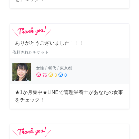
ありがとうございました！！！
依頼されたチケット
女性
/
40代
/
東京都
sentiment_satisfied
sentiment_neutral
sentiment_dissatisfied
76
3
0
★1か月集中★LINEで管理栄養士があなたの食事
をチェック！