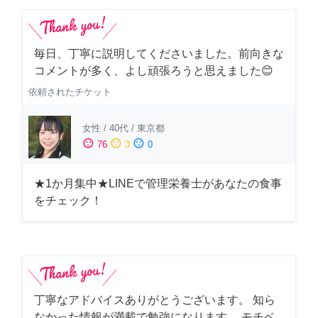
毎日、丁寧に説明してくださいました。前向きな
コメントが多く、よし頑張ろうと思えました😊
依頼されたチケット
女性
/
40代
/
東京都
sentiment_satisfied
sentiment_neutral
sentiment_dissatisfied
76
3
0
★1か月集中★LINEで管理栄養士があなたの食事
をチェック！
丁寧なアドバイスありがとうございます。 知ら
なかった情報が満載で勉強になります。 モチベ