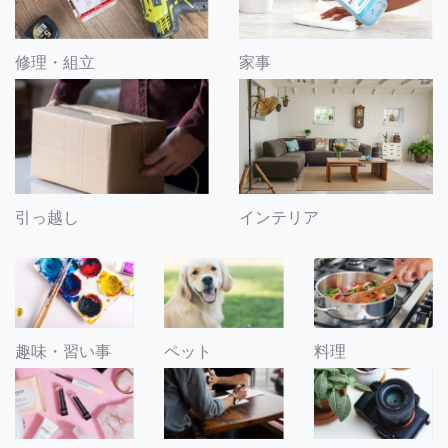
修理・組立
家事
引っ越し
インテリア
趣味・習い事
ペット
料理