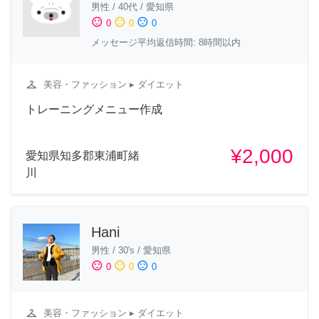
男性
/
40代
/
愛知県
sentiment_satisfied
sentiment_neutral
sentiment_dissatisfied
0
0
0
メッセージ平均返信時間: 8時間以内
checkroom
美容・ファッション
▸ ダイエット
トレーニングメニュー作成
¥2,000
愛知県知多郡東浦町緒
川
Hani
男性
/
30's
/
愛知県
sentiment_satisfied
sentiment_neutral
sentiment_dissatisfied
0
0
0
checkroom
美容・ファッション
▸ ダイエット