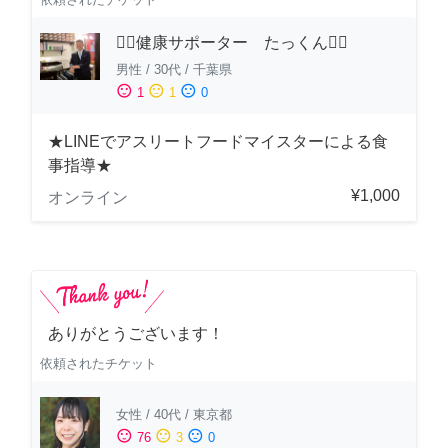
🏋️‍♂️健康サポーター たっくん🏋️‍♂️
男性
/
30代
/
千葉県
sentiment_satisfied
sentiment_neutral
sentiment_dissatisfied
1
1
0
★LINEでアスリートフードマイスターによる食
事指導★
¥1,000
オンライン
ありがとうございます！
依頼されたチケット
女性
/
40代
/
東京都
sentiment_satisfied
sentiment_neutral
sentiment_dissatisfied
76
3
0