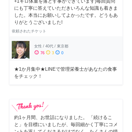
+1キロ体重を落とす事ができています)毎回質問
にも丁寧に答えていただきいろんな知識も着きま
した。本当にお願いしてよかったです。どうもあ
りがとうございました!
依頼されたチケット
女性
/
40代
/
東京都
sentiment_satisfied
sentiment_neutral
sentiment_dissatisfied
76
3
0
★1か月集中★LINEで管理栄養士があなたの食事
をチェック！
約1ヶ月間、お世話になりました。 「続けるこ
と」を目標にいましたが、毎回細かく丁寧にコメ
ントを返してくださるだけでなく、たくさんの情