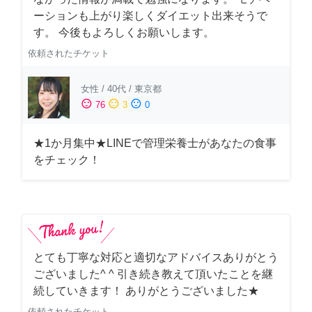
ーションも上がり楽しくダイエット出来そうで
す。 今後もよろしくお願いします。
依頼されたチケット
女性
/
40代
/
東京都
sentiment_satisfied
sentiment_neutral
sentiment_dissatisfied
76
3
0
★1か月集中★LINEで管理栄養士があなたの食事
をチェック！
とても丁寧な対応と適切なアドバイスありがとう
ございました^ ^ 引き続き教えて頂いたことを継
続していきます！ ありがとうございました★
依頼されたチケット