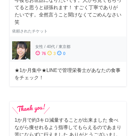
今後もお世話になりたいです。人から見てもらっ
てると思うと頑張れます！ すごく丁寧でありが
たいです。全然言うこと聞けなくてごめんなさい
笑
依頼されたチケット
女性
/
40代
/
東京都
sentiment_satisfied
sentiment_neutral
sentiment_dissatisfied
76
3
0
★1か月集中★LINEで管理栄養士があなたの食事
をチェック！
1か月で約3キロ減量することが出来ました 食べ
ながら痩せれるよう指導してもらえるのであまり
苦にならずに行えました ありがとうございまし