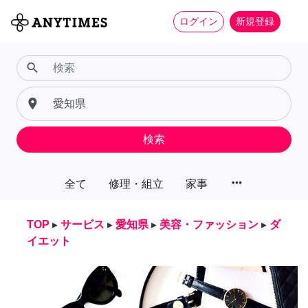
ログイン
新規登録
search
place
検索
more_horiz
全て
修理・組立
家事
TOP
▸
サービス
▸
愛知県
▸
美容・ファッション
▸
ダ
イエット