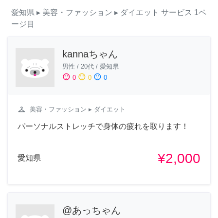
愛知県
▸ 美容・ファッション
▸ ダイエット
サービス
1ペ
ージ目
kannaちゃん
男性
/
20代
/
愛知県
sentiment_satisfied
sentiment_neutral
sentiment_dissatisfied
0
0
0
checkroom
美容・ファッション
▸ ダイエット
パーソナルストレッチで身体の疲れを取ります！
¥2,000
愛知県
@あっちゃん