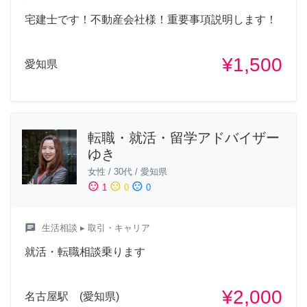
宅建士です！不動産会社様！重要事項説明します！
¥1,500
愛知県
転職・就活・留学アドバイザー
ゆき
女性
/
30代
/
愛知県
sentiment_satisfied
sentiment_neutral
sentiment_dissatisfied
1
0
0
chat
生活相談
▸ 取引・キャリア
就活・転職相談乗ります
¥2,000
名古屋駅 (愛知県)