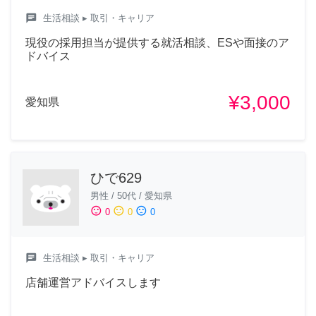
chat
生活相談
▸ 取引・キャリア
現役の採用担当が提供する就活相談、ESや面接のア
ドバイス
¥3,000
愛知県
ひで629
男性
/
50代
/
愛知県
sentiment_satisfied
sentiment_neutral
sentiment_dissatisfied
0
0
0
chat
生活相談
▸ 取引・キャリア
店舗運営アドバイスします