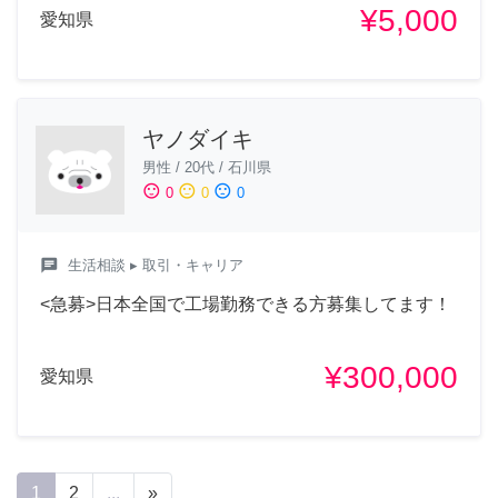
¥5,000
愛知県
ヤノダイキ
男性
/
20代
/
石川県
sentiment_satisfied
sentiment_neutral
sentiment_dissatisfied
0
0
0
chat
生活相談
▸ 取引・キャリア
<急募>日本全国で工場勤務できる方募集してます！
¥300,000
愛知県
1
2
...
»