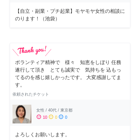
【自立・副業・プチ起業】モヤモヤ女性の相談に
のります！（池袋）
ボランティア精神で 様々 知恵をしぼり 任務
遂行して頂き とても誠実で 気持ちを 込もっ
てるのを感じ嬉しかったです。 大変感謝してま
す。
依頼されたチケット
女性
/
40代
/
東京都
sentiment_satisfied
sentiment_neutral
sentiment_dissatisfied
10
0
0
よろしくお願いします。