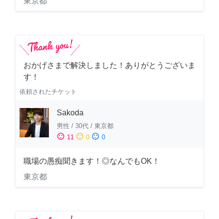
東京都
おかげさまで解決しました！ありがとうございま
す！
依頼されたチケット
Sakoda
男性
/
30代
/
東京都
sentiment_satisfied
sentiment_neutral
sentiment_dissatisfied
11
0
0
職場の愚痴聞きます！◎なんでもOK！
東京都