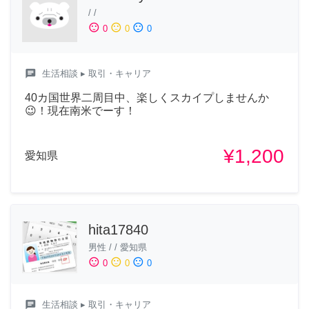
/
/
sentiment_satisfied
sentiment_neutral
sentiment_dissatisfied
0
0
0
chat
生活相談
▸ 取引・キャリア
40カ国世界二周目中、楽しくスカイプしませんか
😉！現在南米でーす！
¥1,200
愛知県
hita17840
男性
/
/
愛知県
sentiment_satisfied
sentiment_neutral
sentiment_dissatisfied
0
0
0
chat
生活相談
▸ 取引・キャリア