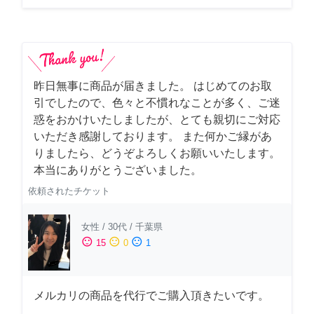
昨日無事に商品が届きました。 はじめてのお取
引でしたので、色々と不慣れなことが多く、ご迷
惑をおかけいたしましたが、とても親切にご対応
いただき感謝しております。 また何かご縁があ
りましたら、どうぞよろしくお願いいたします。
本当にありがとうございました。
依頼されたチケット
女性
/
30代
/
千葉県
sentiment_satisfied
sentiment_neutral
sentiment_dissatisfied
15
0
1
メルカリの商品を代行でご購入頂きたいです。