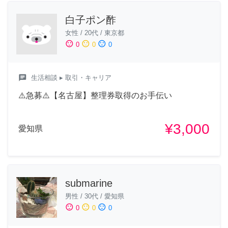
白子ポン酢
女性
/
20代
/
東京都
sentiment_satisfied
sentiment_neutral
sentiment_dissatisfied
0
0
0
chat
生活相談
▸ 取引・キャリア
⚠️急募⚠️【名古屋】整理券取得のお手伝い
¥3,000
愛知県
submarine
男性
/
30代
/
愛知県
sentiment_satisfied
sentiment_neutral
sentiment_dissatisfied
0
0
0