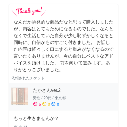
なんだか挑発的な商品だなと思って購入しました
が、内容はとてもためになるものでした。なんと
なくで生活していた自分が少し恥ずかしくなると
同時に、自信がものすごく付きました。 お話し
た内容は軽々しく口にすると重みがなくなるので
言いたくありませんが、今の自分にベストなアド
バイスを頂けました。 前を向いて進みます。あ
りがとうございました。
依頼されたチケット
たかさんver.2
男性
/
20代
/
東京都
sentiment_satisfied
sentiment_neutral
sentiment_dissatisfied
5
0
0
もっと生きませんか？