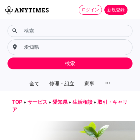
ログイン
新規登録
search
place
検索
more_horiz
全て
修理・組立
家事
TOP
▸
サービス
▸
愛知県
▸
生活相談
▸
取引・キャリ
ア