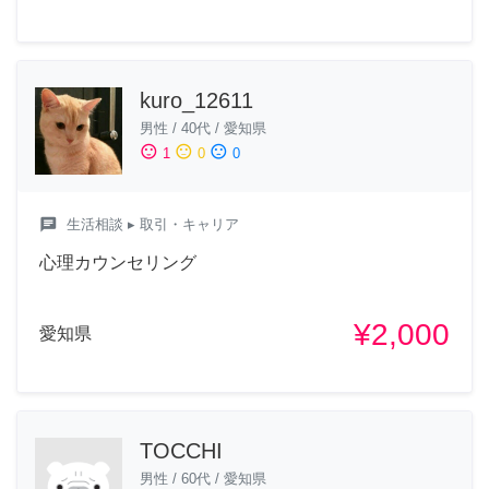
kuro_12611
男性
/
40代
/
愛知県
sentiment_satisfied
sentiment_neutral
sentiment_dissatisfied
1
0
0
chat
生活相談
▸ 取引・キャリア
心理カウンセリング
¥2,000
愛知県
TOCCHI
男性
/
60代
/
愛知県