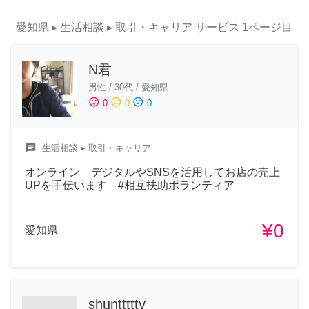
愛知県
▸ 生活相談
▸ 取引・キャリア
サービス
1ページ目
N君
男性
/
30代
/
愛知県
sentiment_satisfied
sentiment_neutral
sentiment_dissatisfied
0
0
0
chat
生活相談
▸ 取引・キャリア
オンライン デジタルやSNSを活用してお店の売上
UPを手伝います #相互扶助ボランティア
¥0
愛知県
shunttttty