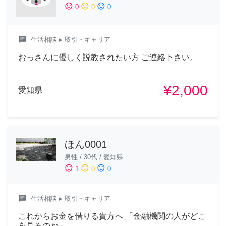
sentiment_satisfied
sentiment_neutral
sentiment_dissatisfied
0
0
0
chat
生活相談
▸ 取引・キャリア
おっさんに優しく説教されたい方 ご連絡下さい。
¥2,000
愛知県
ほん0001
男性
/
30代
/
愛知県
sentiment_satisfied
sentiment_neutral
sentiment_dissatisfied
1
0
0
chat
生活相談
▸ 取引・キャリア
これからお金を借りる貴方へ 「金融機関の人がどこ
を見るのか」