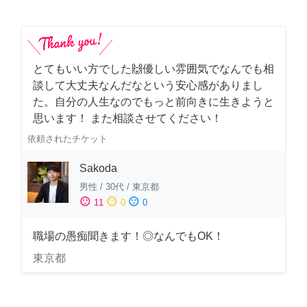
とてもいい方でした🙌優しい雰囲気でなんでも相
談して大丈夫なんだなという安心感がありまし
た。自分の人生なのでもっと前向きに生きようと
思います！ また相談させてください！
依頼されたチケット
Sakoda
男性
/
30代
/
東京都
sentiment_satisfied
sentiment_neutral
sentiment_dissatisfied
11
0
0
職場の愚痴聞きます！◎なんでもOK！
東京都