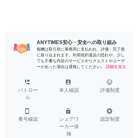
ANYTIMES安心・安全への取り組み
報酬は取引前に事務局に支払われ、評価・完了後
に振り込まれます。利用規約違反の恐れや、少し
でも不審な内容のサービスやリクエストやユーザ
ーがあった場合は通報してください。
詳細を見る
perm_phone_msg
assignment_ind
tag_faces
パトロー
本人確認
評価制度
ル
smartphone
lock
stars
番号確認
シェアワ
認定制度
ーカー保
険