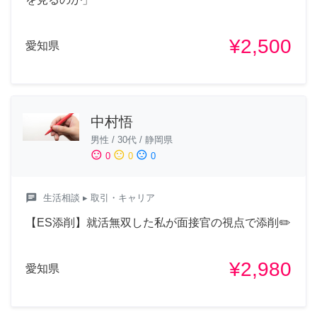
¥2,500
愛知県
中村悟
男性
/
30代
/
静岡県
sentiment_satisfied
sentiment_neutral
sentiment_dissatisfied
0
0
0
chat
生活相談
▸ 取引・キャリア
【ES添削】就活無双した私が面接官の視点で添削✏️
¥2,980
愛知県