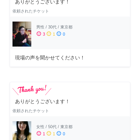
ありがとうございます！
依頼されたチケット
男性
/
30代
/
東京都
sentiment_satisfied
sentiment_neutral
sentiment_dissatisfied
3
1
0
現場の声を聞かせてください！
ありがとうございます！
依頼されたチケット
女性
/
50代
/
東京都
sentiment_satisfied
sentiment_neutral
sentiment_dissatisfied
1
1
0