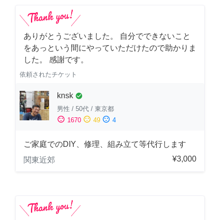
ありがとうございました。 自分でできないこと
をあっという間にやっていただけたので助かりま
した。 感謝です。
依頼されたチケット
knsk
check_circle
男性
/
50代
/
東京都
sentiment_satisfied
sentiment_neutral
sentiment_dissatisfied
1670
49
4
ご家庭でのDIY、修理、組み立て等代行します
¥3,000
関東近郊