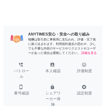
ANYTIMES安心・安全への取り組み
報酬は取引前に事務局に支払われ、評価・完了後
に振り込まれます。利用規約違反の恐れや、少し
でも不審な内容のサービスやリクエストやユーザ
ーがあった場合は通報してください。
詳細を見る
perm_phone_msg
assignment_ind
tag_faces
パトロー
本人確認
評価制度
ル
smartphone
lock
stars
番号確認
シェアワ
認定制度
ーカー保
険