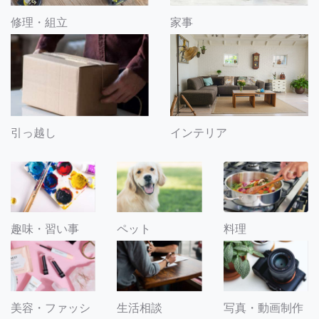
修理・組立
家事
引っ越し
インテリア
趣味・習い事
ペット
料理
美容・ファッシ
生活相談
写真・動画制作