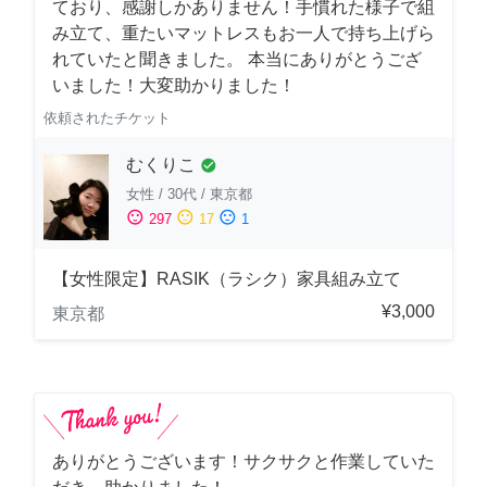
ており、感謝しかありません！手慣れた様子で組
み立て、重たいマットレスもお一人で持ち上げら
れていたと聞きました。 本当にありがとうござ
いました！大変助かりました！
依頼されたチケット
むくりこ
check_circle
女性
/
30代
/
東京都
sentiment_satisfied
sentiment_neutral
sentiment_dissatisfied
297
17
1
【女性限定】RASIK（ラシク）家具組み立て
¥3,000
東京都
ありがとうございます！サクサクと作業していた