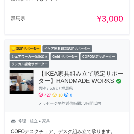
¥3,000
群馬県
認定サポーター
イケア家具組立認定サポーター
シェアワーカー保険加入
Gold サポーター
COFO認定サポーター
ラシカル認定サポーター
【IKEA家具組み立て認定サポー
ター】HANDMADE WORKS
check_circle
男性
/
50代
/
群馬県
sentiment_satisfied
sentiment_neutral
sentiment_dissatisfied
427
10
0
メッセージ平均返信時間: 3時間以内
weekend
修理・組立
▸ 家具
COFOデスクチェア、デスク組み立て承ります。