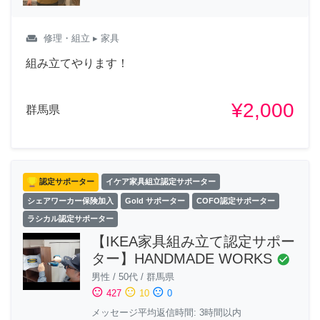
weekend
修理・組立
▸ 家具
組み立てやります！
¥2,000
群馬県
認定サポーター
イケア家具組立認定サポーター
シェアワーカー保険加入
Gold サポーター
COFO認定サポーター
ラシカル認定サポーター
【IKEA家具組み立て認定サポー
ター】HANDMADE WORKS
check_circle
男性
/
50代
/
群馬県
sentiment_satisfied
sentiment_neutral
sentiment_dissatisfied
427
10
0
メッセージ平均返信時間: 3時間以内