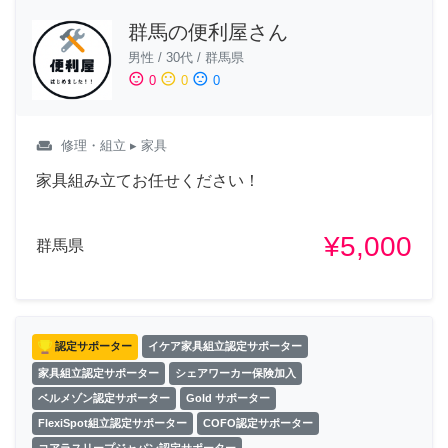
群馬の便利屋さん
男性
/
30代
/
群馬県
sentiment_satisfied
sentiment_neutral
sentiment_dissatisfied
0
0
0
weekend
修理・組立
▸ 家具
家具組み立てお任せください！
¥5,000
群馬県
認定サポーター
イケア家具組立認定サポーター
家具組立認定サポーター
シェアワーカー保険加入
ベルメゾン認定サポーター
Gold サポーター
FlexiSpot組立認定サポーター
COFO認定サポーター