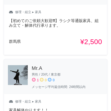
weekend
修理・組立
▸ 家具
【初めてのご依頼大歓迎❗❗】ラシク等通販家具、組
み立て・解体代行承ります。
¥2,500
群馬県
Mr.A
男性
/
20代
/
東京都
sentiment_satisfied
sentiment_neutral
sentiment_dissatisfied
1
0
0
メッセージ平均返信時間: 24時間以内
weekend
修理・組立
▸ 家具
家具解体やります！！