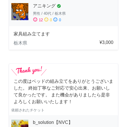
アニキング
check_circle
男性
/
40代
/
栃木県
sentiment_satisfied
sentiment_neutral
sentiment_dissatisfied
12
0
0
家具組み立てます
¥3,000
栃木県
この度はベッドの組み立てをありがとうございま
した。 終始丁寧なご対応で安心出来、お願いし
て良かったです。 また機会がありましたら是非
よろしくお願いいたします！
依頼されたチケット
b_solution【NVC】