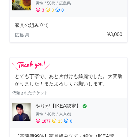
男性
/
50代
/
広島県
sentiment_satisfied
sentiment_neutral
sentiment_dissatisfied
3
0
0
家具の組み立て
¥3,000
広島県
とても丁寧で、あと片付けも綺麗でした。大変助
かりました！またよろしくお願いします。
依頼されたチケット
やりが【IKEA認定】
check_circle
男性
/
40代
/
東京都
sentiment_satisfied
sentiment_neutral
sentiment_dissatisfied
1877
13
0
【高評価99%】家具組み立て・解体（IKEA認