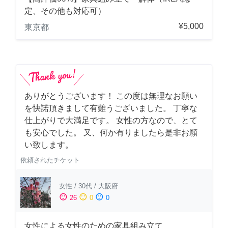
定、その他も対応可）
¥5,000
東京都
ありがとうございます！ この度は無理なお願い
を快諾頂きまして有難うございました。 丁寧な
仕上がりで大満足です。 女性の方なので、とて
も安心でした。 又、何か有りましたら是非お願
い致します。
依頼されたチケット
女性
/
30代
/
大阪府
sentiment_satisfied
sentiment_neutral
sentiment_dissatisfied
26
0
0
女性による女性のための家具組み立て