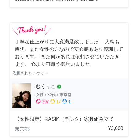
丁寧な仕上がりに大変満足致しました。 人柄も
親切、また女性の方なので安心感もあり感謝して
おります。 また何かあれば依頼させていただき
ます。 心より有難う御座いました
依頼されたチケット
むくりこ
check_circle
女性
/
30代
/
東京都
sentiment_satisfied
sentiment_neutral
sentiment_dissatisfied
297
17
1
【女性限定】RASIK（ラシク）家具組み立て
¥3,000
東京都