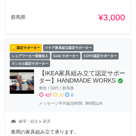
¥3,000
群馬県
認定サポーター
イケア家具組立認定サポーター
シェアワーカー保険加入
Gold サポーター
COFO認定サポーター
ラシカル認定サポーター
【IKEA家具組み立て認定サポー
ター】HANDMADE WORKS
check_circle
男性
/
50代
/
群馬県
sentiment_satisfied
sentiment_neutral
sentiment_dissatisfied
427
10
0
メッセージ平均返信時間: 3時間以内
weekend
修理・組立
▸ 家具
夜間の家具組み立て承ります。