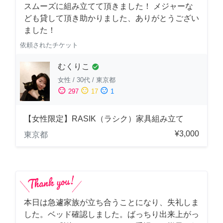
スムーズに組み立てて頂きました！ メジャーな
ども貸して頂き助かりました、ありがとうござい
ました！
依頼されたチケット
むくりこ
check_circle
女性
/
30代
/
東京都
sentiment_satisfied
sentiment_neutral
sentiment_dissatisfied
297
17
1
【女性限定】RASIK（ラシク）家具組み立て
¥3,000
東京都
本日は急遽家族が立ち合うことになり、失礼しま
した。ベッド確認しました。ばっちり出来上がっ