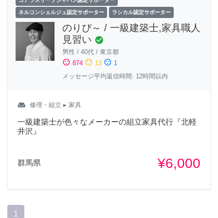
コアラスリープジャパン認定サポーター
ネルコンシェルジュ認定サポーター
ラシカル認定サポーター
のりぴ～ / 一級建築士,家具職人
見習い
check_circle
男性
/
40代
/
東京都
sentiment_satisfied
sentiment_neutral
sentiment_dissatisfied
874
13
1
メッセージ平均返信時間: 12時間以内
weekend
修理・組立
▸ 家具
一級建築士が色々なメーカーの組立家具代行『北軽
井沢』
¥6,000
群馬県
1