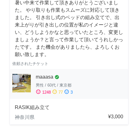
暑い中来て作業して頂きありがとうございまし
た。 やり取りも作業もスムーズに対応して頂き
ました。 引き出し式のベッドの組み立てで、出
来上がりが引き出しの位置が私のイメージと違
い、どうしようかなと思っていたところ、変更し
ましょうか？と言って作業して頂いてうれしかっ
たです。 また機会がありましたら、よろしくお
願い致します。
依頼されたチケット
maaasa
check_circle
男性
/
60代
/
東京都
sentiment_satisfied
sentiment_neutral
sentiment_dissatisfied
1248
77
3
RASIK組み立て
¥3,000
神奈川県