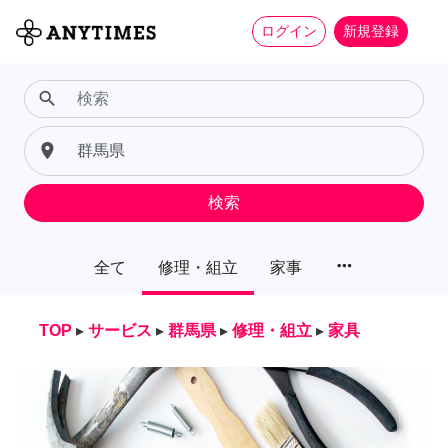
ログイン
新規登録
search
place
検索
more_horiz
全て
修理・組立
家事
TOP
▸
サービス
▸
群馬県
▸
修理・組立
▸
家具