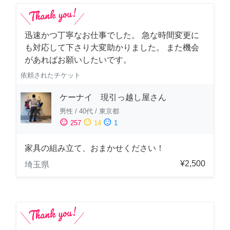
迅速かつ丁寧なお仕事でした。 急な時間変更に
も対応して下さり大変助かりました。 また機会
があればお願いしたいです。
依頼されたチケット
ケーナイ 現引っ越し屋さん
男性
/
40代
/
東京都
sentiment_satisfied
sentiment_neutral
sentiment_dissatisfied
257
14
1
家具の組み立て、おまかせください！
¥2,500
埼玉県