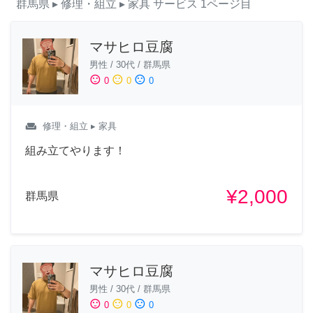
群馬県
▸ 修理・組立
▸ 家具
サービス
1ページ目
マサヒロ豆腐
男性
/
30代
/
群馬県
sentiment_satisfied
sentiment_neutral
sentiment_dissatisfied
0
0
0
weekend
修理・組立
▸ 家具
組み立てやります！
¥2,000
群馬県
マサヒロ豆腐
男性
/
30代
/
群馬県
sentiment_satisfied
sentiment_neutral
sentiment_dissatisfied
0
0
0