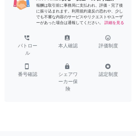
報酬は取引前に事務局に支払われ、評価・完了後
に振り込まれます。利用規約違反の恐れや、少し
でも不審な内容のサービスやリクエストやユーザ
ーがあった場合は通報してください。
詳細を見る
perm_phone_msg
assignment_ind
tag_faces
パトロー
本人確認
評価制度
ル
smartphone
lock
stars
番号確認
シェアワ
認定制度
ーカー保
険