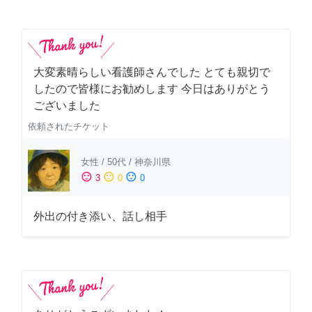
大変素晴らしい看護師さんでした とても親切で
したので皆様にお勧めします 今日はありがとう
ございました
依頼されたチケット
女性
/
50代
/
神奈川県
sentiment_satisfied
sentiment_neutral
sentiment_dissatisfied
3
0
0
外出の付き添い、話し相手