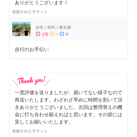
ありがとうございます！
依頼されたチケット
女性
/
40代
/
東京都
sentiment_satisfied
sentiment_neutral
sentiment_dissatisfied
175
3
0
歩行のお手伝い
一度評価を送りましたが、届いてない様子なので
再送いたします。わざわざ早めに時間を割いて頂
きありがとうございました。次回は整理替えの機
会に打ち合わせ願えればと思います。その節には
宜しくお願いいたします。
依頼されたチケット