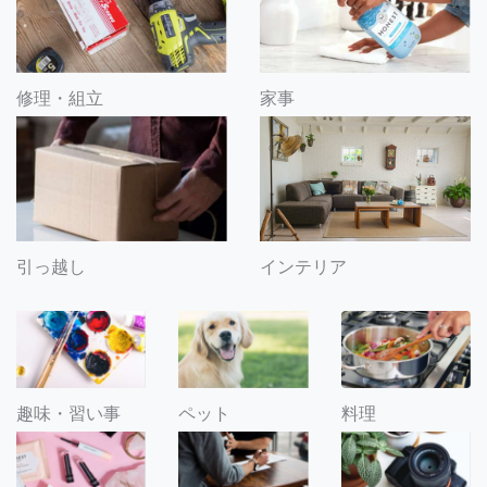
修理・組立
家事
引っ越し
インテリア
趣味・習い事
ペット
料理