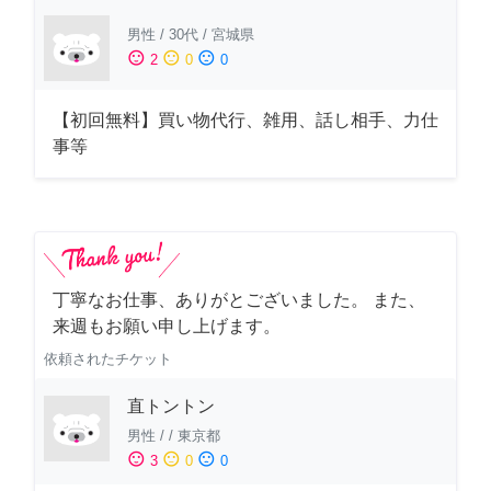
男性
/
30代
/
宮城県
sentiment_satisfied
sentiment_neutral
sentiment_dissatisfied
2
0
0
【初回無料】買い物代行、雑用、話し相手、力仕
事等
丁寧なお仕事、ありがとございました。 また、
来週もお願い申し上げます。
依頼されたチケット
直トントン
男性
/
/
東京都
sentiment_satisfied
sentiment_neutral
sentiment_dissatisfied
3
0
0