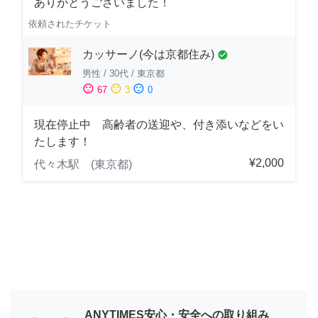
ありがとうございました！
依頼されたチケット
カッサーノ(今は京都住み)
check_circle
男性
/
30代
/
東京都
sentiment_satisfied
sentiment_neutral
sentiment_dissatisfied
67
3
0
現在停止中 高齢者の送迎や、付き添いなどをい
たします！
¥2,000
代々木駅 (東京都)
ANYTIMES安心・安全への取り組み