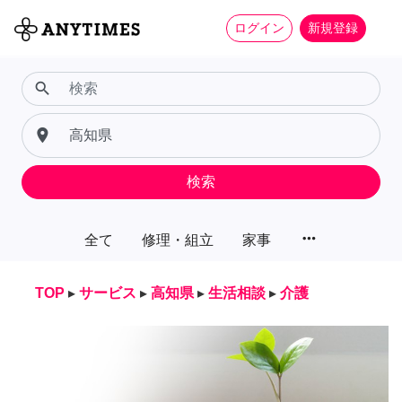
ログイン
新規登録
search
place
検索
more_horiz
全て
修理・組立
家事
TOP
▸
サービス
▸
高知県
▸
生活相談
▸
介護