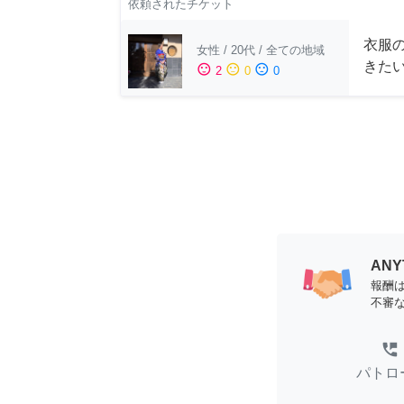
依頼されたチケット
衣服
女性
/
20代
/
全ての地域
きた
sentiment_satisfied
sentiment_neutral
sentiment_dissatisfied
2
0
0
AN
報酬
不審
perm_phone_msg
パトロ