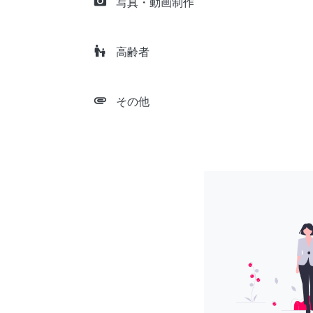
camera_alt
写真・動画制作
escalator_warning
高齢者
attachment
その他