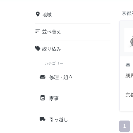
京都
place
地域
sort
並べ替え
local_offer
絞り込み
カテゴリー
weekend
網
weekend
修理・組立
京
local_laundry_service
家事
local_shipping
引っ越し
1