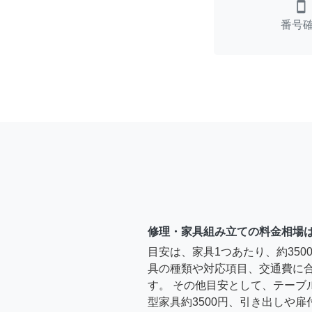
smartphone
番号
修理・家具組み立ての料金相場
目安は、家具1つあたり、約35
具の種類や対応項目、交通費に
す。 その他目安として、テーブ
型家具約3500円、引き出しや