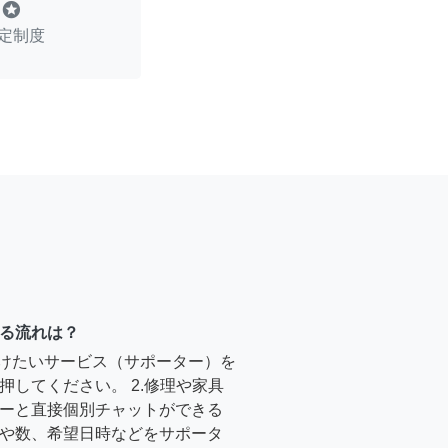
stars
定制度
る流れは？
受けたいサービス（サポーター）を
押してください。 2.修理や家具
ーと直接個別チャットができる
や数、希望日時などをサポータ