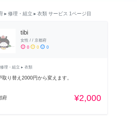
府
▸ 修理・組立
▸ 衣類
サービス
1ページ目
tibi
女性
/
/
京都府
sentiment_satisfied
sentiment_neutral
sentiment_dissatisfied
0
0
0
修理・組立
▸ 衣類
戸取り替え2000円から変えます。
¥2,000
都府