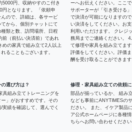
約5000円、収納やすのこ付き
ーへお伝えください。ここで
0円となります。 「依頼申
サポーターが「引き受ける」
せんので、詳細は、各サービ
で決済が可能になりますので
いてから、個別チャットにて
い決済をしてください。お支
の種類と数、訪問場所、日程
利用いただけます。 クレジ
約前（前払い決済前）であれ
務局までご連絡ください。 
きめの家具で組み立て2人以上
て修理や家具を組み立てます
されることもございます。
評価をしてください。評価ま
酬を受け取ることができます
ーの選び方は？
修理・家具組み立ての依頼に
）家具組み立てトレーニングを
部品が揃っているか、 組み
ター」がおすすめです。その
なども事前にANYTIMES
/実績を確認して、選んでく
ださい。 また、イケア製品
ア公式ホームページに各種情
ちらへお問い合わせください