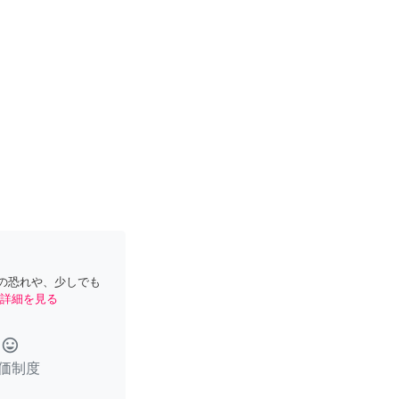
の恐れや、少しでも
詳細を見る
tag_faces
価制度