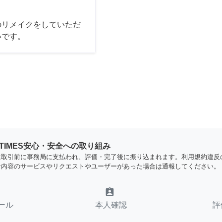
のリメイクをしていただ
いです。
YTIMES安心・安全への取り組み
は取引前に事務局に支払われ、評価・完了後に振り込まれます。利用規約違反
な内容のサービスやリクエストやユーザーがあった場合は通報してください。
assignment_ind
ール
本人確認
評