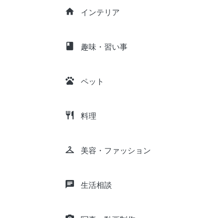
home
インテリア
class
趣味・習い事
pets
ペット
restaurant
料理
checkroom
美容・ファッション
chat
生活相談