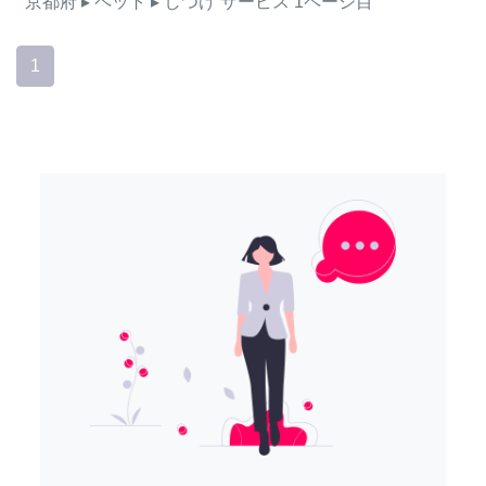
京都府
▸ ペット
▸ しつけ
サービス
1ページ目
1