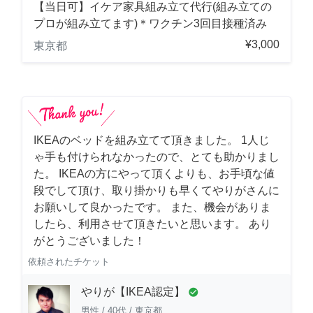
【当日可】イケア家具組み立て代行(組み立ての
プロが組み立てます)＊ワクチン3回目接種済み
¥3,000
東京都
IKEAのベッドを組み立てて頂きました。 1人じ
ゃ手も付けられなかったので、とても助かりまし
た。 IKEAの方にやって頂くよりも、お手頃な値
段でして頂け、取り掛かりも早くてやりがさんに
お願いして良かったです。 また、機会がありま
したら、利用させて頂きたいと思います。 あり
がとうございました！
依頼されたチケット
やりが【IKEA認定】
check_circle
男性
/
40代
/
東京都