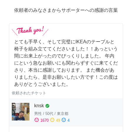
依頼者のみなさまからサポーターへの感謝の言葉
とても手早く、そして完璧にIKEAのテーブルと
椅子を組み立ててくださいました！！あっという
間に出来上がったのでびっくりしました。 年内
にという急なお願いにも関わらずすぐに来てくだ
さり、本当に感謝しております。 また機会があ
りましたら、是非お願いしたい方です！この度は
ありがとうございました。
依頼されたチケット
knsk
check_circle
男性
/
50代
/
東京都
sentiment_satisfied
sentiment_neutral
sentiment_dissatisfied
1670
49
4