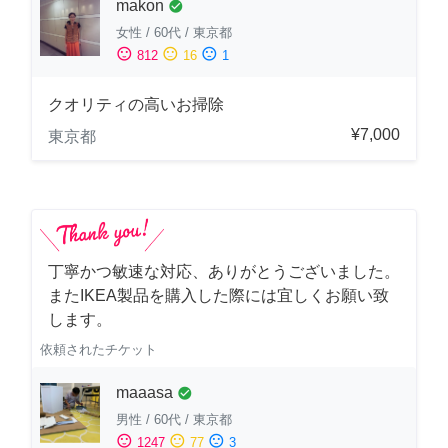
makon
check_circle
女性
/
60代
/
東京都
sentiment_satisfied
sentiment_neutral
sentiment_dissatisfied
812
16
1
クオリティの高いお掃除
¥7,000
東京都
丁寧かつ敏速な対応、ありがとうございました。
またIKEA製品を購入した際には宜しくお願い致
します。
依頼されたチケット
maaasa
check_circle
男性
/
60代
/
東京都
sentiment_satisfied
sentiment_neutral
sentiment_dissatisfied
1247
77
3