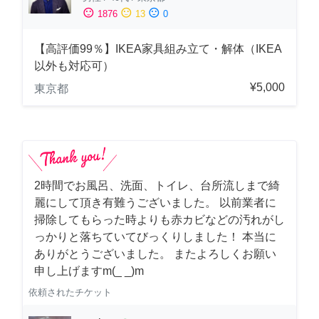
sentiment_satisfied
sentiment_neutral
sentiment_dissatisfied
1876
13
0
【高評価99％】IKEA家具組み立て・解体（IKEA
以外も対応可）
¥5,000
東京都
2時間でお風呂、洗面、トイレ、台所流しまで綺
麗にして頂き有難うございました。 以前業者に
掃除してもらった時よりも赤カビなどの汚れがし
っかりと落ちていてびっくりしました！ 本当に
ありがとうございました。 またよろしくお願い
申し上げますm(_ _)m
依頼されたチケット