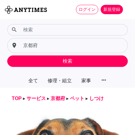
ログイン
新規登録
search
place
検索
more_horiz
全て
修理・組立
家事
TOP
▸
サービス
▸
京都府
▸
ペット
▸
しつけ