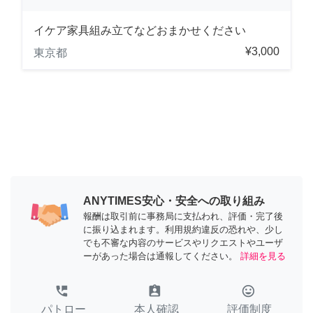
イケア家具組み立てなどおまかせください
¥3,000
東京都
ANYTIMES安心・安全への取り組み
報酬は取引前に事務局に支払われ、評価・完了後
に振り込まれます。利用規約違反の恐れや、少し
でも不審な内容のサービスやリクエストやユーザ
ーがあった場合は通報してください。
詳細を見る
perm_phone_msg
assignment_ind
tag_faces
パトロー
本人確認
評価制度