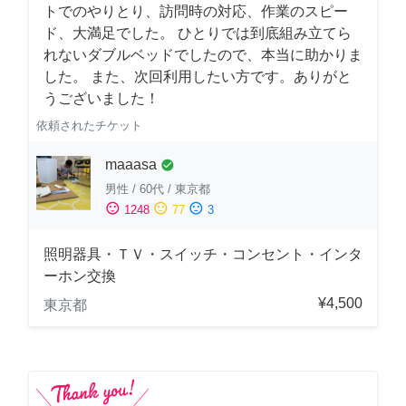
トでのやりとり、訪問時の対応、作業のスピー
ド、大満足でした。 ひとりでは到底組み立てら
れないダブルベッドでしたので、本当に助かりま
した。 また、次回利用したい方です。ありがと
うございました！
依頼されたチケット
maaasa
check_circle
男性
/
60代
/
東京都
sentiment_satisfied
sentiment_neutral
sentiment_dissatisfied
1248
77
3
照明器具・ＴＶ・スイッチ・コンセント・インタ
ーホン交換
¥4,500
東京都