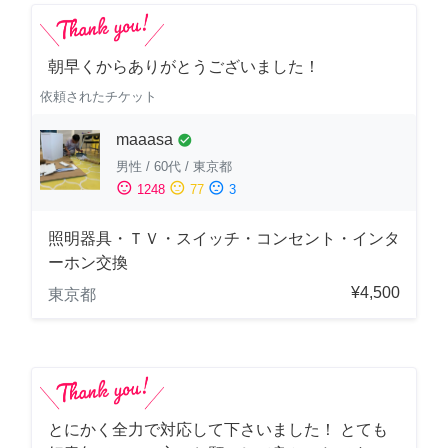
朝早くからありがとうございました！
依頼されたチケット
maaasa
check_circle
男性
/
60代
/
東京都
sentiment_satisfied
sentiment_neutral
sentiment_dissatisfied
1248
77
3
照明器具・ＴＶ・スイッチ・コンセント・インタ
ーホン交換
¥4,500
東京都
とにかく全力で対応して下さいました！ とても