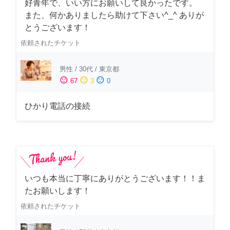
好青年で、いい方にお願いして良かったです。
また、何かありましたら助けて下さい^_^ ありが
とうございます！
依頼されたチケット
男性
/
30代
/
東京都
sentiment_satisfied
sentiment_neutral
sentiment_dissatisfied
67
3
0
ひかり電話の接続
いつも本当に丁寧にありがとうございます！！ま
たお願いします！
依頼されたチケット