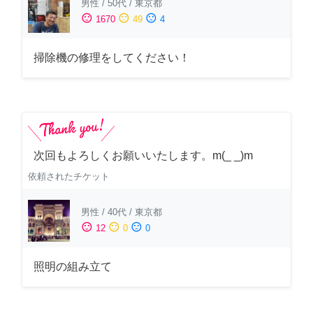
男性
/
50代
/
東京都
sentiment_satisfied
sentiment_neutral
sentiment_dissatisfied
1670
49
4
掃除機の修理をしてください！
次回もよろしくお願いいたします。m(_ _)m
依頼されたチケット
男性
/
40代
/
東京都
sentiment_satisfied
sentiment_neutral
sentiment_dissatisfied
12
0
0
照明の組み立て