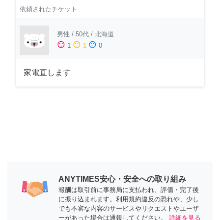
依頼されたチケット
男性
/
50代
/
北海道
sentiment_satisfied
sentiment_neutral
sentiment_dissatisfied
1
1
0
家電直します
ANYTIMES安心・安全への取り組み
報酬は取引前に事務局に支払われ、評価・完了後
に振り込まれます。利用規約違反の恐れや、少し
でも不審な内容のサービスやリクエストやユーザ
ーがあった場合は通報してください。
詳細を見る