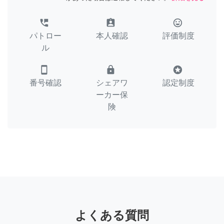
perm_phone_msg
assignment_ind
tag_faces
パトロー
本人確認
評価制度
ル
smartphone
lock
stars
番号確認
シェアワ
認定制度
ーカー保
険
よくある質問