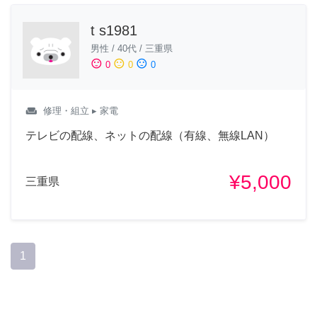
t s1981
男性
/
40代
/
三重県
sentiment_satisfied
sentiment_neutral
sentiment_dissatisfied
0
0
0
weekend
修理・組立
▸ 家電
テレビの配線、ネットの配線（有線、無線LAN）
¥5,000
三重県
1