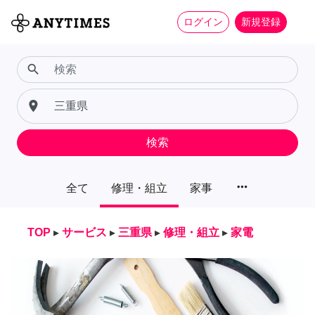
ログイン
新規登録
search
place
検索
more_horiz
全て
修理・組立
家事
TOP
▸
サービス
▸
三重県
▸
修理・組立
▸
家電