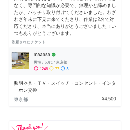
なく、専門的な知識が必要で、無理かと諦めまし
たが、バッチリ取り付けてくださいました。わざ
わざ年末に下見に来てくださり、作業は2名で対
応くださり、本当にありがとうございました！い
つもありがとうございます。
依頼されたチケット
maaasa
check_circle
男性
/
60代
/
東京都
sentiment_satisfied
sentiment_neutral
sentiment_dissatisfied
1248
77
3
照明器具・ＴＶ・スイッチ・コンセント・インタ
ーホン交換
¥4,500
東京都