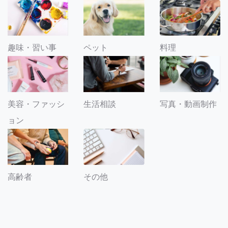
趣味・習い事
ペット
料理
美容・ファッシ
生活相談
写真・動画制作
ョン
その他
高齢者