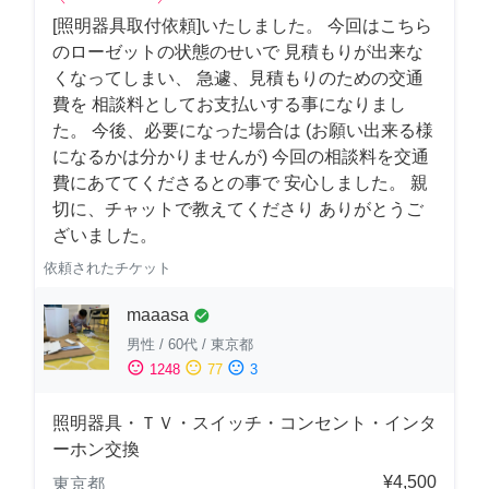
[照明器具取付依頼]いたしました。 今回はこちら
のローゼットの状態のせいで 見積もりが出来な
くなってしまい、 急遽、見積もりのための交通
費を 相談料としてお支払いする事になりまし
た。 今後、必要になった場合は (お願い出来る様
になるかは分かりませんが) 今回の相談料を交通
費にあててくださるとの事で 安心しました。 親
切に、チャットで教えてくださり ありがとうご
ざいました。
依頼されたチケット
maaasa
check_circle
男性
/
60代
/
東京都
sentiment_satisfied
sentiment_neutral
sentiment_dissatisfied
1248
77
3
照明器具・ＴＶ・スイッチ・コンセント・インタ
ーホン交換
¥4,500
東京都