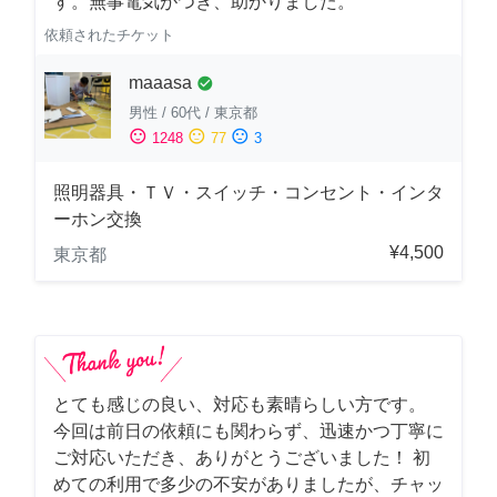
す。無事電気がつき、助かりました。
依頼されたチケット
maaasa
check_circle
男性
/
60代
/
東京都
sentiment_satisfied
sentiment_neutral
sentiment_dissatisfied
1248
77
3
照明器具・ＴＶ・スイッチ・コンセント・インタ
ーホン交換
¥4,500
東京都
とても感じの良い、対応も素晴らしい方です。
今回は前日の依頼にも関わらず、迅速かつ丁寧に
ご対応いただき、ありがとうございました！ 初
めての利用で多少の不安がありましたが、チャッ